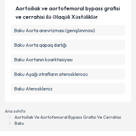
edilməsinə razılıq verirəm.
Aortoiliak ve aortofemoral bypass grafisi
ve cerrahisi ilə Əlaqəli Xəstəliklər
Təqvim Tələbini Göndər
Baku Aorta anevrizması (genişlənməsi)
Baku Aorta qapaq darlığı
Baku Aortanın koarktasiyası
Baku Aşağı ətrafların aterosklerozu
Baku Ateroskleroz
Ana səhifə
Aortoiliak Ve Aortofemoral Bypass Grafisi Ve Cerrahisi
Baku