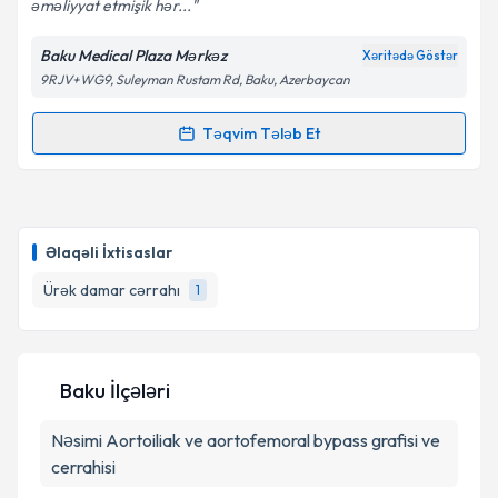
əməliyyat etmişik hər...
Baku Medical Plaza Mərkəz
Xəritədə Göstər
9RJV+WG9, Suleyman Rustam Rd, Baku, Azerbaycan
Təqvim Tələb Et
Randevu Təqvimi Tələbi
Uzman Doktor Özgür Kocamaz
{name} üçün
randevu təqvimi tələbi yaradın. Bu mütəxəssisdən
Əlaqəli İxtisaslar
randevu ala biləcəyiniz təqvim hazır olduqda e-poçt
ilə məlumatlandırılacaqsınız.
Ürək damar cərrahı
1
E-poçt Ünvanınız
Baku İlçələri
Nəsimi
Aortoiliak ve aortofemoral bypass grafisi ve
Şəxsi məlumatlarımın emal edilməsinə dair
Aydınlatma Mətni
ni oxudum və şəxsi
cerrahisi
məlumatlarımın göstərilən çərçivədə emal