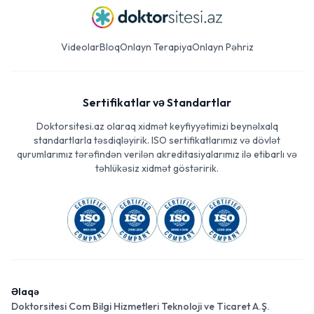
Videolar
Bloq
Onlayn Terapiya
Onlayn Pəhriz
Sertifikatlar və Standartlar
Doktorsitesi.az olaraq xidmət keyfiyyətimizi beynəlxalq
standartlarla təsdiqləyirik. ISO sertifikatlarımız və dövlət
qurumlarımız tərəfindən verilən akreditasiyalarımız ilə etibarlı və
təhlükəsiz xidmət göstəririk.
Əlaqə
Doktorsitesi Com Bilgi Hizmetleri Teknoloji ve Ticaret A.Ş.