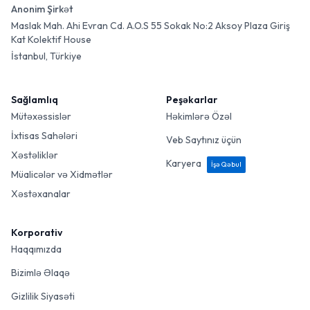
Anonim Şirkət
Maslak Mah. Ahi Evran Cd. A.O.S 55 Sokak No:2 Aksoy Plaza Giriş
Kat Kolektif House
İstanbul, Türkiye
Sağlamlıq
Peşəkarlar
Mütəxəssislər
Həkimlərə Özəl
İxtisas Sahələri
Veb Saytınız üçün
Xəstəliklər
Karyera
İşə Qəbul
Müalicələr və Xidmətlər
Xəstəxanalar
Korporativ
Haqqımızda
Bizimlə Əlaqə
Gizlilik Siyasəti