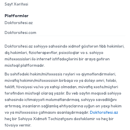
Sayt Xəritəsi
Platformlar
Doktorsitesi.az
Doktorsitesi.com
Doktorsitesi.az səhiyyə sahəsində xidmət göstərən tibb həkimləri,
diş həkimləri, fizioterapevtlər, psixoloqlar və s. səhiyyə
mütəxəssisləri ilə internet istifadəçilərini bir araya gətirən
müstəqil platformadır.
Bu səhifədəki həkim/mütəxəssis rəyləri və qiymətləndirmələri,
müvafiq həkimin/mütəxəssisin birbaşa və ya dolayı əmri, tələbi,
təklifi, tövsiyəsi və/və ya xahişi olmadan, müvafiq xəstə/müştəri
tərəfindən müstəqil olaraq yazılır. Bu veb saytın məqsədi səhiyyə
sahəsində ictimaiyyəti məlumatlandırmaq, səhiyyə savadlılığını
artırmaq, insanların sağlamlıq ehtiyaclarına uyğun ən yaxşı həkim
və ya mütəxəssisə çatmasını asanlaşdırmaqdır.
Doktorsitesi.az
heç bir Səhiyyə Xidməti Təchizatçısını dəstəkləmir və heç bir
tövsiyə vermir.