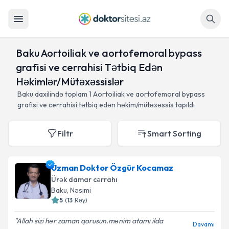
Axtar
Baku Aortoiliak ve aortofemoral bypass
grafisi ve cerrahisi Tətbiq Edən
Həkimlər/Mütəxəssislər
Baku daxilində toplam
1
Aortoiliak ve aortofemoral bypass
grafisi ve cerrahisi tətbiq edən həkim/mütəxəssis tapıldı
Filtr
Smart Sorting
Uzman Doktor Özgür Kocamaz
Ürək damar cərrahı
Baku
, Nəsimi
5
(
13
Rəy
)
Allah sizi hər zaman qorusun.mənim atamı ilda
Davamı