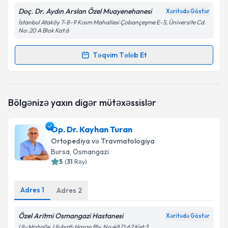
Doç. Dr. Aydın Arslan Özel Muayenehanesi
Xəritədə Göstər
İstanbul Ataköy 7-8-9 Kısım Mahallesi Çobançeşme E-5, Üniversite Cd.
No: 20 A Blok Kat:6
Təqvim Tələb Et
Randevu Təqvimi Tələbi
Dos. Dr. Aydın Arslan
{name} üçün randevu təqvimi
Bölgənizə yaxın digər mütəxəssislər
tələbi yaradın. Bu mütəxəssisdən randevu ala
biləcəyiniz təqvim hazır olduqda e-poçt ilə
məlumatlandırılacaqsınız.
Op. Dr. Kayhan Turan
Ortopediya və Travmatologiya
E-poçt Ünvanınız
Bursa
, Osmangazi
5
(
31
Rəy
)
Adres
1
Adres
2
Şəxsi məlumatlarımın emal edilməsinə dair
Aydınlatma Mətni
ni oxudum və şəxsi
məlumatlarımın göstərilən çərçivədə emal
Özel Aritmi Osmangazi Hastanesi
Xəritədə Göstər
edilməsinə razılıq verirəm.
Ulu Mahalle, Ulubatlı Hasan Blv. No:48 D:62 Kat:3