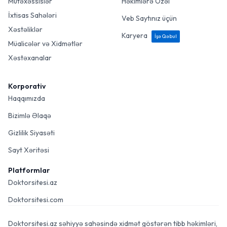
Mütəxəssislər
Həkimlərə Özəl
İxtisas Sahələri
Veb Saytınız üçün
Xəstəliklər
Karyera
İşə Qəbul
Müalicələr və Xidmətlər
Xəstəxanalar
Korporativ
Haqqımızda
Bizimlə Əlaqə
Gizlilik Siyasəti
Sayt Xəritəsi
Platformlar
Doktorsitesi.az
Doktorsitesi.com
Doktorsitesi.az səhiyyə sahəsində xidmət göstərən tibb həkimləri,