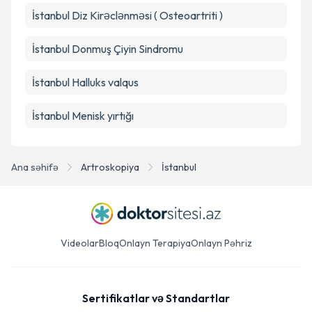
İstanbul Diz Kirəclənməsi ( Osteoartriti )
İstanbul Donmuş Çiyin Sindromu
İstanbul Halluks valqus
İstanbul Menisk yırtığı
Ana səhifə
Artroskopiya
İstanbul
Videolar
Bloq
Onlayn Terapiya
Onlayn Pəhriz
Sertifikatlar və Standartlar