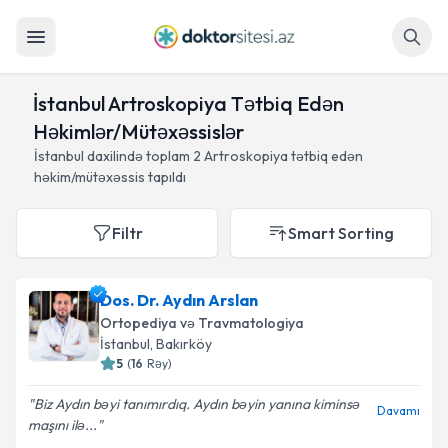
Axtar
İstanbul Artroskopiya Tətbiq Edən
Həkimlər/Mütəxəssislər
İstanbul daxilində toplam
2
Artroskopiya tətbiq edən
həkim/mütəxəssis tapıldı
Filtr
Smart Sorting
Dos. Dr. Aydın Arslan
Ortopediya və Travmatologiya
İstanbul
, Bakırköy
5
(
16
Rəy
)
Biz Aydın bəyi tanımırdıq. Aydın bəyin yanına kiminsə
Davamı
maşını ilə...