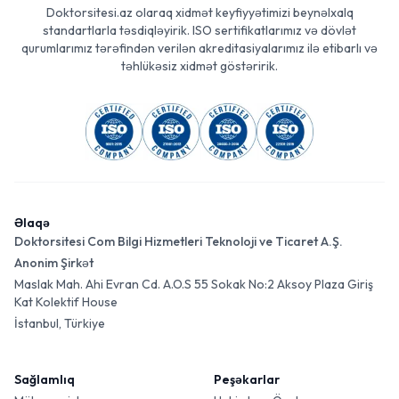
Doktorsitesi.az olaraq xidmət keyfiyyətimizi beynəlxalq
standartlarla təsdiqləyirik. ISO sertifikatlarımız və dövlət
qurumlarımız tərəfindən verilən akreditasiyalarımız ilə etibarlı və
təhlükəsiz xidmət göstəririk.
Əlaqə
Doktorsitesi Com Bilgi Hizmetleri Teknoloji ve Ticaret A.Ş.
Anonim Şirkət
Maslak Mah. Ahi Evran Cd. A.O.S 55 Sokak No:2 Aksoy Plaza Giriş
Kat Kolektif House
İstanbul, Türkiye
Sağlamlıq
Peşəkarlar