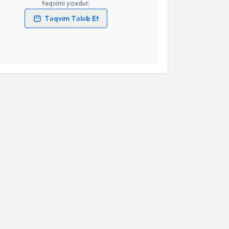
təqvimi yoxdur.
Təqvim Tələb Et
məlumatlarımın emal edilməsinə dair
Aydınlatma
i oxudum və şəxsi məlumatlarımın göstərilən
ədə emal edilməsinə razılıq verirəm.
Təqvim Tələbini Göndər