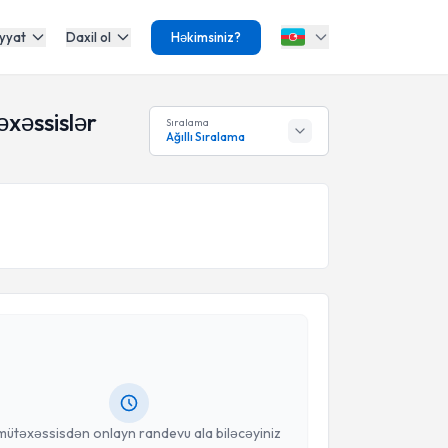
yyat
Daxil ol
Həkimsiniz?
xəssislər
Sıralama
Ağıllı Sıralama
Təqvimi Tələbi
 Abdullah Armağan
{name} üçün randevu təqvimi
dın. Bu mütəxəssisdən randevu ala biləcəyiniz təqvim
da e-poçt ilə məlumatlandırılacaqsınız.
anınız
mütəxəssisdən onlayn randevu ala biləcəyiniz