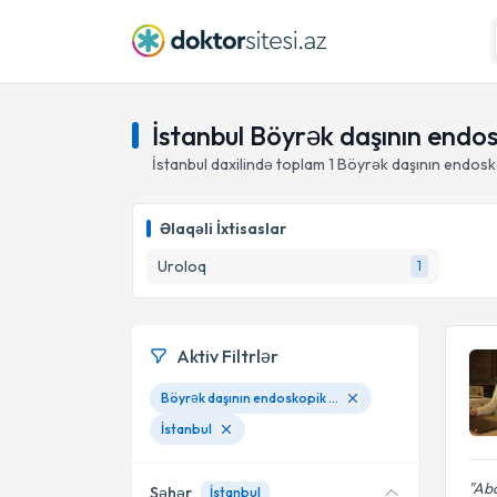
İstanbul Böyrək daşının endo
İstanbul daxilində toplam
1
Böyrək daşının endosko
Əlaqəli İxtisaslar
Uroloq
1
Aktiv Filtrlər
Böyrək daşının endoskopik müalicəsi
İstanbul
Abd
Şəhər
İstanbul