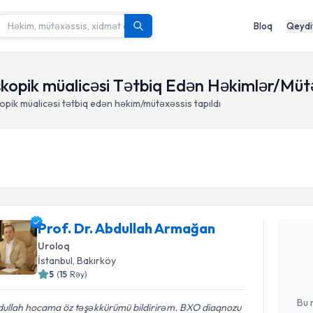
Bloq
Qeydi
skopik müalicəsi Tətbiq Edən Həkimlər/Mütə
pik müalicəsi tətbiq edən həkim/mütəxəssis tapıldı
Randevu 
Prof. Dr. Abdullah Armağan
Prof. Dr.
tələbi yara
Uroloq
hazır olduq
İstanbul
, Bakırköy
5
(
15
Rəy
)
E-poçt Ünv
Bu 
ullah hocama öz təşəkkürümü bildirirəm. BXO diaqnozu