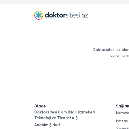
Doktorsitesi.az olar
qurumlarım
Əlaqə
Sağla
Doktorsitesi Com Bilgi Hizmetleri
Mütəxə
Teknoloji ve Ticaret A.Ş.
İxtisas
Anonim Şirkət