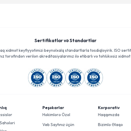
Sertifikatlar və Standartlar
aq xidmət keyfiyyətimizi beynəlxalq standartlarla təsdiqləyirik. ISO sertif
ız tərəfindən verilən akreditasiyalarımız ilə etibarlı və təhlükəsiz xidmət 
mlıq
Peşəkarlar
Korporativ
ssislər
Həkimlərə Özəl
Haqqımızda
 Sahələri
Veb Saytınız üçün
Bizimlə Əlaqə