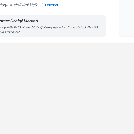
uğu xəstəliyimi kiçik...
Davamı
Şəxsi 
omer Üroloji Merkezi
Mətni
n
köy 7-8-9-10. Kısım Mah. Çobançeşme E-5 Yanyol Cad. No: 20
çərçiv
:14 Daire:152