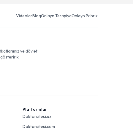
Videolar
Bloq
Onlayn Terapiya
Onlayn Pəhriz
ikatlarımız və dövlət
göstəririk.
Platformlar
Doktorsitesi.az
Doktorsitesi.com