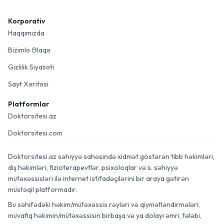
Korporativ
Haqqımızda
Bizimlə Əlaqə
Gizlilik Siyasəti
Sayt Xəritəsi
Platformlar
Doktorsitesi.az
Doktorsitesi.com
Doktorsitesi.az səhiyyə sahəsində xidmət göstərən tibb həkimləri,
diş həkimləri, fizioterapevtlər, psixoloqlar və s. səhiyyə
mütəxəssisləri ilə internet istifadəçilərini bir araya gətirən
müstəqil platformadır.
Bu səhifədəki həkim/mütəxəssis rəyləri və qiymətləndirmələri,
müvafiq həkimin/mütəxəssisin birbaşa və ya dolayı əmri, tələbi,