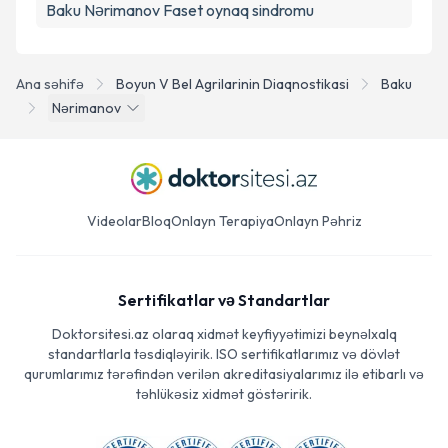
Baku Nərimanov Faset oynaq sindromu
Ana səhifə
Boyun V Bel Agrilarinin Diaqnostikasi
Baku
Nərimanov
Videolar
Bloq
Onlayn Terapiya
Onlayn Pəhriz
Sertifikatlar və Standartlar
Doktorsitesi.az olaraq xidmət keyfiyyətimizi beynəlxalq
standartlarla təsdiqləyirik. ISO sertifikatlarımız və dövlət
qurumlarımız tərəfindən verilən akreditasiyalarımız ilə etibarlı və
təhlükəsiz xidmət göstəririk.