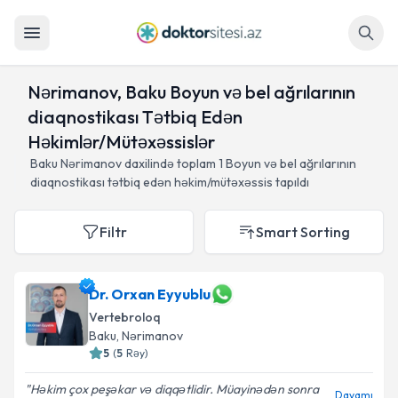
Axtar
Nərimanov, Baku Boyun və bel ağrılarının
diaqnostikası Tətbiq Edən
Həkimlər/Mütəxəssislər
Baku Nərimanov daxilində toplam
1
Boyun və bel ağrılarının
diaqnostikası tətbiq edən həkim/mütəxəssis tapıldı
Filtr
Smart Sorting
Dr. Orxan Eyyublu
Vertebroloq
Baku
, Nərimanov
5
(
5
Rəy
)
Həkim çox peşəkar və diqqətlidir. Müayinədən sonra
Davamı