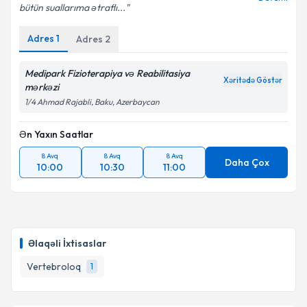
bütün suallarıma ətraflı...
Adres
1
Adres
2
Medipark Fizioterapiya və Reabilitasiya
Xəritədə Göstər
mərkəzi
1/4 Ahmad Rajabli, Baku, Azerbaycan
Ən Yaxın Saatlar
8 Avq
8 Avq
8 Avq
Daha Çox
10:00
10:30
11:00
Əlaqəli İxtisaslar
Vertebroloq
1