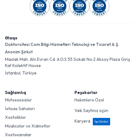
Əlaqə
Doktorsitesi Com Bilgi Hizmetleri Teknoloji ve Ticaret A.Ş.
Anonim Şirkət
Maslak Mah. Ahi Evran Cd. A.O.S 55 Sokak No:2 Aksoy Plaza Giriş
Kat Kolektif House
İstanbul, Türkiye
Sağlamlıq
Peşəkarlar
Mütəxəssislər
Həkimlərə Özəl
İxtisas Sahələri
Veb Saytınız üçün
Xəstəliklər
Karyera
İşə Qəbul
Müalicələr və Xidmətlər
Xəstəxanalar