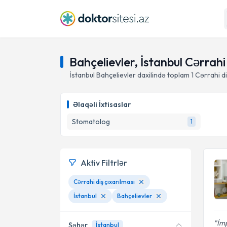
Bahçelievler, İstanbul Cərrah
İstanbul Bahçelievler daxilində toplam
1
Cərrahi di
Əlaqəli İxtisaslar
Stomatolog
1
Aktiv Filtrlər
Cərrahi diş çıxarılması
İstanbul
Bahçelievler
İmp
Şəhər
İstanbul