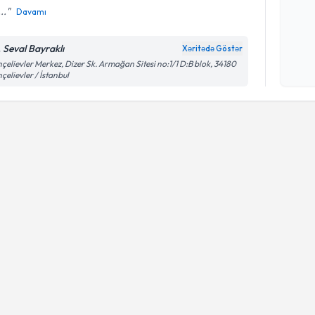
..
Davamı
Şəxsi 
. Seval Bayraklı
Xəritədə Göstər
Mətni
n
çelievler Merkez, Dizer Sk. Armağan Sitesi no:1/1 D:B blok, 34180
çərçiv
çelievler / İstanbul