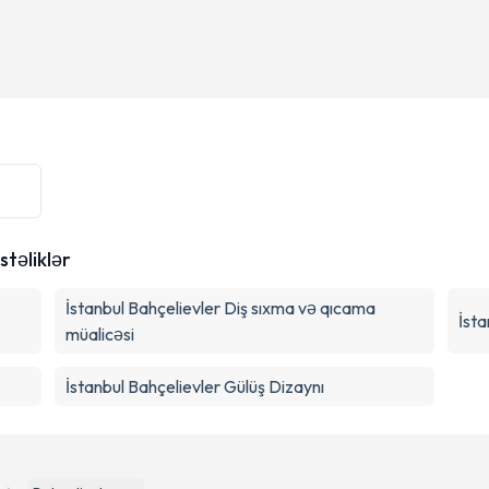
stəliklər
İstanbul Bahçelievler Diş sıxma və qıcama
İsta
müalicəsi
İstanbul Bahçelievler Gülüş Dizaynı