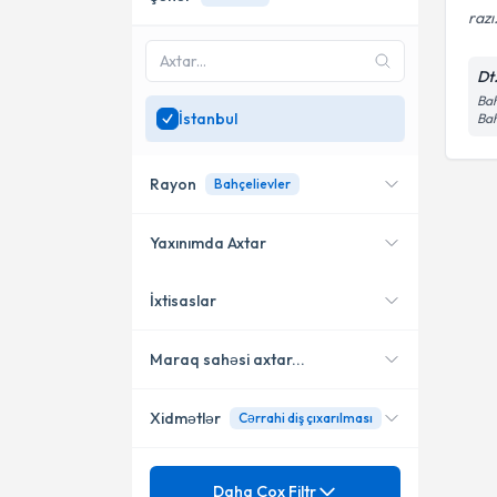
razı.
Dt
Bah
İstanbul
Bah
Rayon
Bahçelievler
Yaxınımda Axtar
İxtisaslar
Yerləşməmə yaxın
Bahçelievler
mütəxəssisləri göstər
Maraq sahəsi axtar...
Xidmətlər
Cərrahi diş çıxarılması
Stomatolog
Məzuniyyət
Ağız və üz-çənə cərrahiyyəsi
Daha Çox Filtr