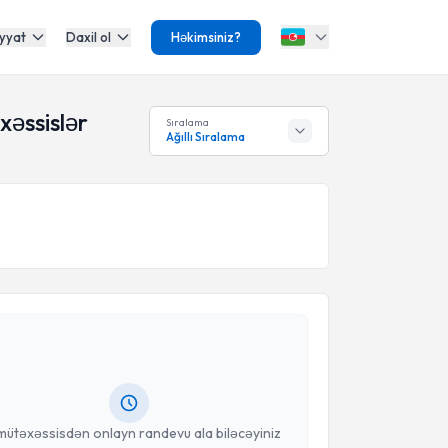
yyat
Daxil ol
Həkimsiniz?
xəssislər
Sıralama
Ağıllı Sıralama
Təqvimi Tələbi
Bayraklı
{name} üçün randevu təqvimi tələbi yaradın.
isdən randevu ala biləcəyiniz təqvim hazır olduqda
məlumatlandırılacaqsınız.
anınız
mütəxəssisdən onlayn randevu ala biləcəyiniz