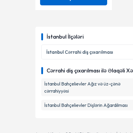
Diş sıxma və qıcama müalicəsi
Ünvan
Ağız,diş-çənə cərrahiyyəsi
Diş ətinin estetikası
Cərrahi diş çıxarılması
Hacettepe Üni.dişhekimliği
Dişlərin Ağardılması
Fakültesi
İstanbul İlçələri
Cərrahi implant
Dt.
Gülüş Dizaynı
Dişlərin ağardılması
İstanbul
Cərrahi diş çıxarılması
Lamina Tətbiqləri
Estetik Stomatologiya
Cərrahi diş çıxarılması ilə Əlaqəli Xə
Periodontologiya (Diş əti
İmplantologiya
müalicəsi)
İstanbul Bahçelievler Ağız və üz-çənə
Vinir dişlər
Ortodontiya
cərrahiyyəsi
Zirkon keramik diş qapaqları
İstanbul Bahçelievler Dişlərin Ağardılması