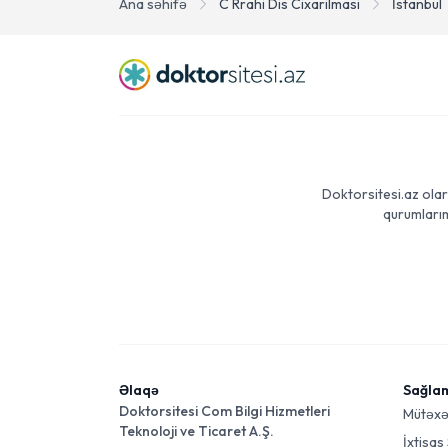
Ana səhifə
C Rrahi Dis Cixarilmasi
İstanbul
Doktorsitesi.az olar
qurumlarım
Əlaqə
Sağla
Doktorsitesi Com Bilgi Hizmetleri
Mütəxə
Teknoloji ve Ticaret A.Ş.
İxtisas