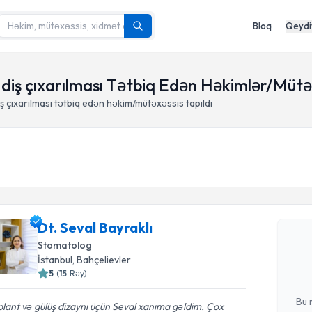
Bloq
Qeydi
i diş çıxarılması Tətbiq Edən Həkimlər/Mütə
ş çıxarılması tətbiq edən həkim/mütəxəssis tapıldı
Randevu 
Dt. Seval Bayraklı
Dt. Seval 
Bu mütəxəss
Stomatolog
e-poçt ilə 
İstanbul
, Bahçelievler
5
(
15
Rəy
)
E-poçt Ünv
Bu 
lant və gülüş dizaynı üçün Seval xanıma gəldim. Çox