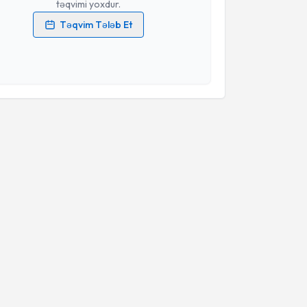
təqvimi yoxdur.
Təqvim Tələb Et
məlumatlarımın emal edilməsinə dair
Aydınlatma
i oxudum və şəxsi məlumatlarımın göstərilən
ədə emal edilməsinə razılıq verirəm.
Təqvim Tələbini Göndər