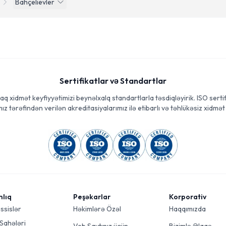
Bahçelievler
Sertifikatlar və Standartlar
aq xidmət keyfiyyətimizi beynəlxalq standartlarla təsdiqləyirik. ISO sertif
ız tərəfindən verilən akreditasiyalarımız ilə etibarlı və təhlükəsiz xidmət 
mlıq
Peşəkarlar
Korporativ
ssislər
Həkimlərə Özəl
Haqqımızda
 Sahələri