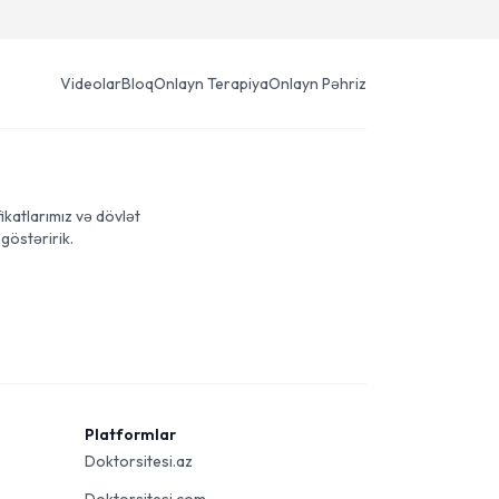
Videolar
Bloq
Onlayn Terapiya
Onlayn Pəhriz
ikatlarımız və dövlət
göstəririk.
Platformlar
Doktorsitesi.az