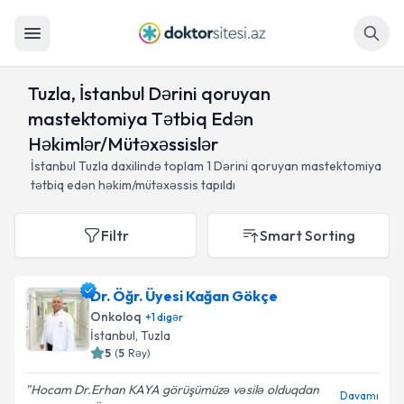
Axtar
Tuzla, İstanbul Dərini qoruyan
mastektomiya Tətbiq Edən
Həkimlər/Mütəxəssislər
İstanbul Tuzla daxilində toplam
1
Dərini qoruyan mastektomiya
tətbiq edən həkim/mütəxəssis tapıldı
Filtr
Smart Sorting
Dr. Öğr. Üyesi Kağan Gökçe
Onkoloq
+
1
digər
İstanbul
, Tuzla
5
(
5
Rəy
)
Hocam Dr.Erhan KAYA görüşümüzə vəsilə olduqdan
Davamı