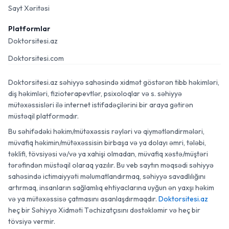
Sayt Xəritəsi
Platformlar
Doktorsitesi.az
Doktorsitesi.com
Doktorsitesi.az səhiyyə sahəsində xidmət göstərən tibb həkimləri,
diş həkimləri, fizioterapevtlər, psixoloqlar və s. səhiyyə
mütəxəssisləri ilə internet istifadəçilərini bir araya gətirən
müstəqil platformadır.
Bu səhifədəki həkim/mütəxəssis rəyləri və qiymətləndirmələri,
müvafiq həkimin/mütəxəssisin birbaşa və ya dolayı əmri, tələbi,
təklifi, tövsiyəsi və/və ya xahişi olmadan, müvafiq xəstə/müştəri
tərəfindən müstəqil olaraq yazılır. Bu veb saytın məqsədi səhiyyə
sahəsində ictimaiyyəti məlumatlandırmaq, səhiyyə savadlılığını
artırmaq, insanların sağlamlıq ehtiyaclarına uyğun ən yaxşı həkim
və ya mütəxəssisə çatmasını asanlaşdırmaqdır.
Doktorsitesi.az
heç bir Səhiyyə Xidməti Təchizatçısını dəstəkləmir və heç bir
tövsiyə vermir.