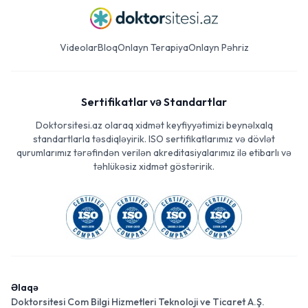
Videolar
Bloq
Onlayn Terapiya
Onlayn Pəhriz
Sertifikatlar və Standartlar
Doktorsitesi.az olaraq xidmət keyfiyyətimizi beynəlxalq
standartlarla təsdiqləyirik. ISO sertifikatlarımız və dövlət
qurumlarımız tərəfindən verilən akreditasiyalarımız ilə etibarlı və
təhlükəsiz xidmət göstəririk.
Əlaqə
Doktorsitesi Com Bilgi Hizmetleri Teknoloji ve Ticaret A.Ş.