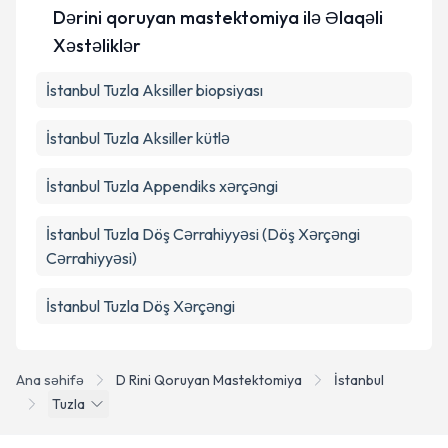
edilməsinə razılıq verirəm.
Dərini qoruyan mastektomiya ilə Əlaqəli
Xəstəliklər
Təqvim Tələbini Göndər
İstanbul Tuzla Aksiller biopsiyası
İstanbul Tuzla Aksiller kütlə
İstanbul Tuzla Appendiks xərçəngi
İstanbul Tuzla Döş Cərrahiyyəsi (Döş Xərçəngi
Cərrahiyyəsi)
İstanbul Tuzla Döş Xərçəngi
Ana səhifə
D Rini Qoruyan Mastektomiya
İstanbul
Tuzla