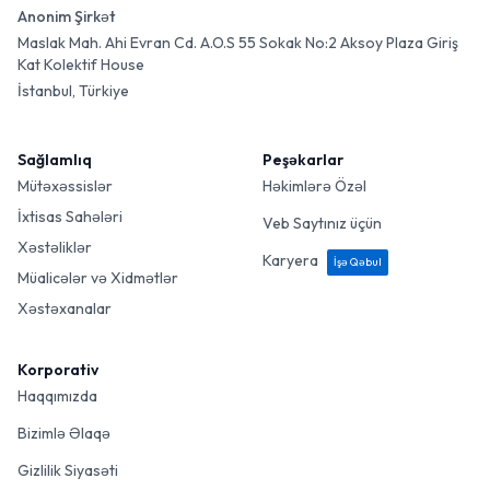
Anonim Şirkət
Maslak Mah. Ahi Evran Cd. A.O.S 55 Sokak No:2 Aksoy Plaza Giriş
Kat Kolektif House
İstanbul, Türkiye
Sağlamlıq
Peşəkarlar
Mütəxəssislər
Həkimlərə Özəl
İxtisas Sahələri
Veb Saytınız üçün
Xəstəliklər
Karyera
İşə Qəbul
Müalicələr və Xidmətlər
Xəstəxanalar
Korporativ
Haqqımızda
Bizimlə Əlaqə
Gizlilik Siyasəti