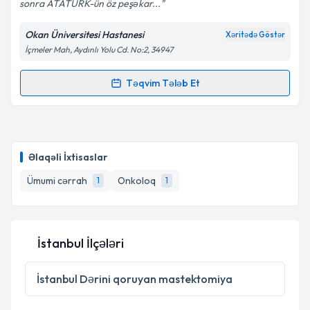
sonra ATATÜRK-ün öz peşəkar...
Okan Üniversitesi Hastanesi
Xəritədə Göstər
İçmeler Mah, Aydınlı Yolu Cd. No:2, 34947
Təqvim Tələb Et
Randevu Təqvimi Tələbi
Dr. Öğr. Üyesi Kağan Gökçe
{name} üçün randevu
təqvimi tələbi yaradın. Bu mütəxəssisdən randevu ala
Əlaqəli İxtisaslar
biləcəyiniz təqvim hazır olduqda e-poçt ilə
məlumatlandırılacaqsınız.
Ümumi cərrah
Onkoloq
1
1
E-poçt Ünvanınız
İstanbul İlçələri
Şəxsi məlumatlarımın emal edilməsinə dair
İstanbul
Dərini qoruyan mastektomiya
Aydınlatma Mətni
ni oxudum və şəxsi
məlumatlarımın göstərilən çərçivədə emal