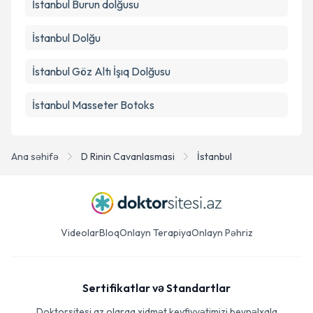
İstanbul Burun dolğusu
İstanbul Dolğu
İstanbul Göz Altı İşıq Dolğusu
İstanbul Masseter Botoks
Ana səhifə
D Rinin Cavanlasmasi
İstanbul
Videolar
Bloq
Onlayn Terapiya
Onlayn Pəhriz
Sertifikatlar və Standartlar
Doktorsitesi.az olaraq xidmət keyfiyyətimizi beynəlxalq