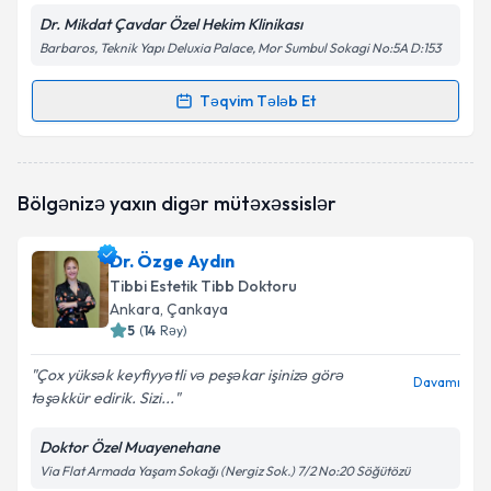
Dr. Mikdat Çavdar Özel Hekim Klinikası
Barbaros, Teknik Yapı Deluxia Palace, Mor Sumbul Sokagi No:5A D:153
Təqvim Tələb Et
Randevu Təqvimi Tələbi
Dr. Mikdat Çavdar
{name} üçün randevu təqvimi
Bölgənizə yaxın digər mütəxəssislər
tələbi yaradın. Bu mütəxəssisdən randevu ala
biləcəyiniz təqvim hazır olduqda e-poçt ilə
məlumatlandırılacaqsınız.
Dr. Özge Aydın
Tibbi Estetik Tibb Doktoru
E-poçt Ünvanınız
Ankara
, Çankaya
5
(
14
Rəy
)
Çox yüksək keyfiyyətli və peşəkar işinizə görə
Davamı
təşəkkür edirik. Sizi...
Şəxsi məlumatlarımın emal edilməsinə dair
Aydınlatma Mətni
ni oxudum və şəxsi
məlumatlarımın göstərilən çərçivədə emal
Doktor Özel Muayenehane
edilməsinə razılıq verirəm.
Via Flat Armada Yaşam Sokağı (Nergiz Sok.) 7/2 No:20 Söğütözü