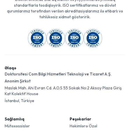
standartlarla təsdiqləyirik. ISO sertifikatlarımız və dövlət
qurumlarımız tərəfindən verilən akreditasiyalarımız ilə etibarlı və
təhlükəsiz xidmət göstəririk.
Əlaqə
Doktorsitesi Com Bilgi Hizmetleri Teknoloji ve Ticaret A.Ş.
Anonim Şirkət
Maslak Mah. Ahi Evran Cd. A.O.S 55 Sokak No:2 Aksoy Plaza Giriş
Kat Kolektif House
İstanbul, Türkiye
Sağlamlıq
Peşəkarlar
Mütəxəssislər
Həkimlərə Özəl