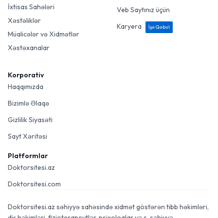
İxtisas Sahələri
Veb Saytınız üçün
Xəstəliklər
Karyera
İşə Qəbul
Müalicələr və Xidmətlər
Xəstəxanalar
Korporativ
Haqqımızda
Bizimlə Əlaqə
Gizlilik Siyasəti
Sayt Xəritəsi
Platformlar
Doktorsitesi.az
Doktorsitesi.com
Doktorsitesi.az səhiyyə sahəsində xidmət göstərən tibb həkimləri,
diş həkimləri, fizioterapevtlər, psixoloqlar və s. səhiyyə