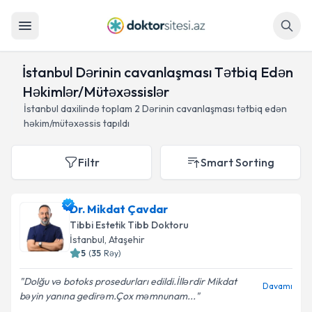
Axtar
İstanbul Dərinin cavanlaşması Tətbiq Edən
Həkimlər/Mütəxəssislər
İstanbul daxilində toplam
2
Dərinin cavanlaşması tətbiq edən
həkim/mütəxəssis tapıldı
Filtr
Smart Sorting
Dr. Mikdat Çavdar
Tibbi Estetik Tibb Doktoru
İstanbul
, Ataşehir
5
(
35
Rəy
)
Dolğu və botoks prosedurları edildi.İllərdir Mikdat
Davamı
bəyin yanına gedirəm.Çox məmnunam...