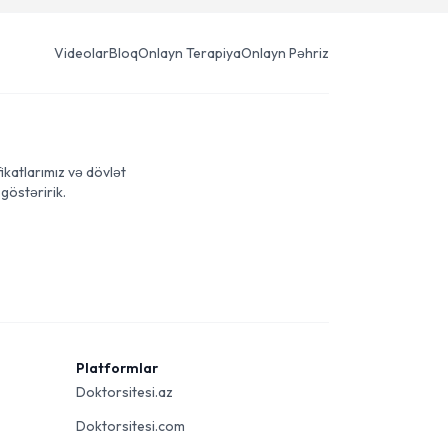
Videolar
Bloq
Onlayn Terapiya
Onlayn Pəhriz
ikatlarımız və dövlət
göstəririk.
Platformlar
Doktorsitesi.az
Doktorsitesi.com