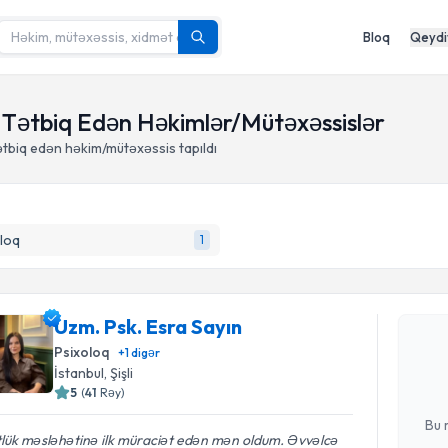
Bloq
Qeydi
 Tətbiq Edən Həkimlər/Mütəxəssislər
tbiq edən həkim/mütəxəssis tapıldı
loq
1
Randevu 
Uzm. Psk.
Uzm. Psk. Esra Sayın
yaradın. Bu
Psixoloq
+
1
digər
olduqda e-p
İstanbul
, Şişli
5
(
41
Rəy
)
E-poçt Ünv
Bu 
lük məsləhətinə ilk müraciət edən mən oldum. Əvvəlcə