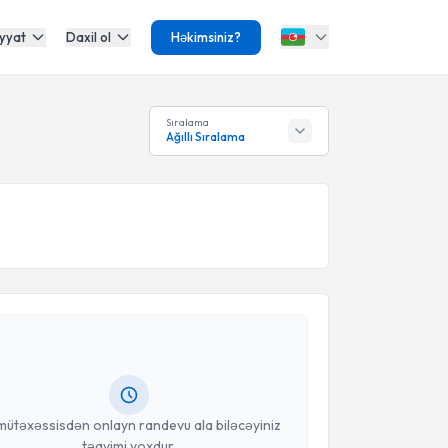
yyat
Daxil ol
Həkimsiniz?
Sıralama
Ağıllı Sıralama
Təqvimi Tələbi
 Esra Sayın
{name} üçün randevu təqvimi tələbi
 mütəxəssisdən randevu ala biləcəyiniz təqvim hazır
oçt ilə məlumatlandırılacaqsınız.
anınız
mütəxəssisdən onlayn randevu ala biləcəyiniz
təqvimi yoxdur.