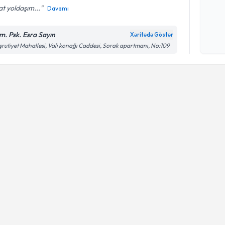
t yoldaşım...
Davamı
Şəxsi 
Mətni
n
m. Psk. Esra Sayın
Xəritədə Göstər
çərçiv
rutiyet Mahallesi, Vali konağı Caddesi, Sorak apartmanı, No:109