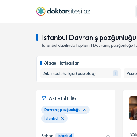
İstanbul Davranış pozğunluğu
İstanbul daxilində toplam
1
Davranış pozğunluğu tə
Əlaqəli İxtisaslar
Ailə məsləhətçisi (psixoloq)
Psixo
1
Aktiv Filtrlər
Davranış pozğunluğu
İstanbul
Cüt
Şəhər
İstanbul