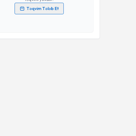
Təqvim Tələb Et
məlumatlarımın emal edilməsinə dair
Aydınlatma
i oxudum və şəxsi məlumatlarımın göstərilən
ədə emal edilməsinə razılıq verirəm.
Təqvim Tələbini Göndər