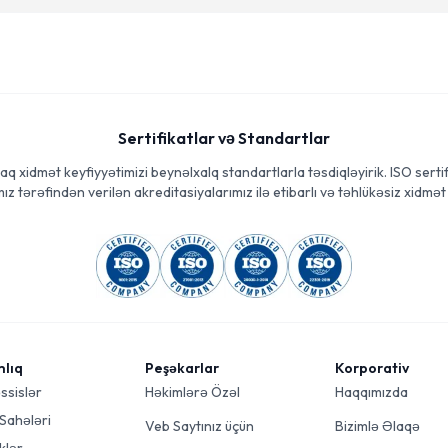
Sertifikatlar və Standartlar
aq xidmət keyfiyyətimizi beynəlxalq standartlarla təsdiqləyirik. ISO sertif
ız tərəfindən verilən akreditasiyalarımız ilə etibarlı və təhlükəsiz xidmət 
mlıq
Peşəkarlar
Korporativ
ssislər
Həkimlərə Özəl
Haqqımızda
 Sahələri
Veb Saytınız üçün
Bizimlə Əlaqə