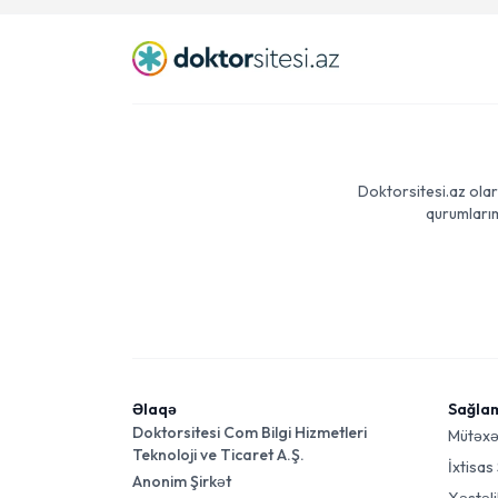
Doktorsitesi.az olar
qurumlarım
Əlaqə
Sağla
Doktorsitesi Com Bilgi Hizmetleri
Mütəxə
Teknoloji ve Ticaret A.Ş.
İxtisas
Anonim Şirkət