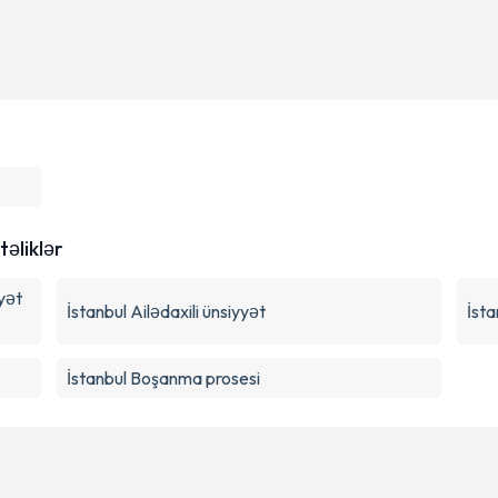
təliklər
yyət
İstanbul Ailədaxili ünsiyyət
İsta
İstanbul Boşanma prosesi