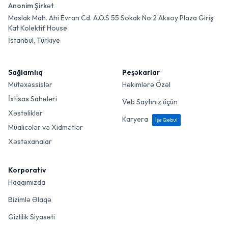
Anonim Şirkət
Maslak Mah. Ahi Evran Cd. A.O.S 55 Sokak No:2 Aksoy Plaza Giriş
Kat Kolektif House
İstanbul, Türkiye
Sağlamlıq
Peşəkarlar
Mütəxəssislər
Həkimlərə Özəl
İxtisas Sahələri
Veb Saytınız üçün
Xəstəliklər
Karyera
İşə Qəbul
Müalicələr və Xidmətlər
Xəstəxanalar
Korporativ
Haqqımızda
Bizimlə Əlaqə
Gizlilik Siyasəti