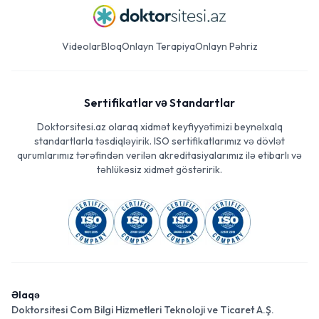
Videolar
Bloq
Onlayn Terapiya
Onlayn Pəhriz
Sertifikatlar və Standartlar
Doktorsitesi.az olaraq xidmət keyfiyyətimizi beynəlxalq
standartlarla təsdiqləyirik. ISO sertifikatlarımız və dövlət
qurumlarımız tərəfindən verilən akreditasiyalarımız ilə etibarlı və
təhlükəsiz xidmət göstəririk.
Əlaqə
Doktorsitesi Com Bilgi Hizmetleri Teknoloji ve Ticaret A.Ş.