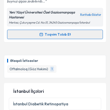
buynuz qişası zədələnib...
Yeni Yüzyıl Üniversitesi Özel Gaziosmanpaşa
Xəritədə Göstər
Hastanesi
Merkez, Çukurçeşme Cd. No:51, 34245 Gaziosmanpaşa/İstanbul
Təqvim Tələb Et
Randevu Təqvimi Tələbi
Op. Dr. Samira Haqverdiyeva
{name} üçün randevu
təqvimi tələbi yaradın. Bu mütəxəssisdən randevu ala
Əlaqəli İxtisaslar
biləcəyiniz təqvim hazır olduqda e-poçt ilə
məlumatlandırılacaqsınız.
Oftalmoloq (Göz Həkimi)
1
E-poçt Ünvanınız
İstanbul İlçələri
Şəxsi məlumatlarımın emal edilməsinə dair
İstanbul
Diabetik Retinopatiya
Aydınlatma Mətni
ni oxudum və şəxsi