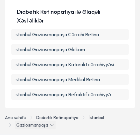
məlumatlarımın göstərilən çərçivədə emal
edilməsinə razılıq verirəm.
Diabetik Retinopatiya ilə Əlaqəli
Xəstəliklər
Təqvim Tələbini Göndər
İstanbul Gaziosmanpaşa Cərrahi Retina
İstanbul Gaziosmanpaşa Glokom
İstanbul Gaziosmanpaşa Katarakt cərrahiyyəsi
İstanbul Gaziosmanpaşa Medikal Retina
İstanbul Gaziosmanpaşa Refraktif cərrahiyyə
Ana səhifə
Diabetik Retinopatiya
İstanbul
Gaziosmanpaşa