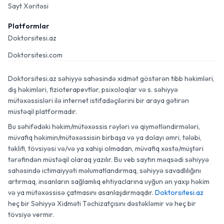
Sayt Xəritəsi
Platformlar
Doktorsitesi.az
Doktorsitesi.com
Doktorsitesi.az səhiyyə sahəsində xidmət göstərən tibb həkimləri,
diş həkimləri, fizioterapevtlər, psixoloqlar və s. səhiyyə
mütəxəssisləri ilə internet istifadəçilərini bir araya gətirən
müstəqil platformadır.
Bu səhifədəki həkim/mütəxəssis rəyləri və qiymətləndirmələri,
müvafiq həkimin/mütəxəssisin birbaşa və ya dolayı əmri, tələbi,
təklifi, tövsiyəsi və/və ya xahişi olmadan, müvafiq xəstə/müştəri
tərəfindən müstəqil olaraq yazılır. Bu veb saytın məqsədi səhiyyə
sahəsində ictimaiyyəti məlumatlandırmaq, səhiyyə savadlılığını
artırmaq, insanların sağlamlıq ehtiyaclarına uyğun ən yaxşı həkim
və ya mütəxəssisə çatmasını asanlaşdırmaqdır.
Doktorsitesi.az
heç bir Səhiyyə Xidməti Təchizatçısını dəstəkləmir və heç bir
tövsiyə vermir.