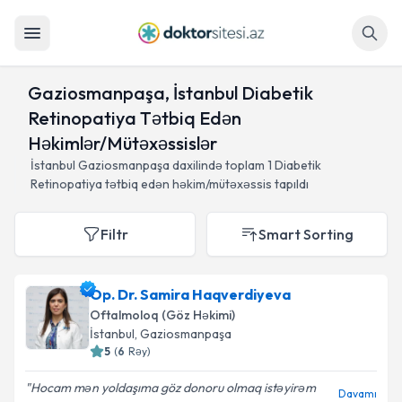
Axtar
Gaziosmanpaşa, İstanbul Diabetik
Retinopatiya Tətbiq Edən
Həkimlər/Mütəxəssislər
İstanbul Gaziosmanpaşa daxilində toplam
1
Diabetik
Retinopatiya tətbiq edən həkim/mütəxəssis tapıldı
Filtr
Smart Sorting
Op. Dr. Samira Haqverdiyeva
Oftalmoloq (Göz Həkimi)
İstanbul
, Gaziosmanpaşa
5
(
6
Rəy
)
Hocam mən yoldaşıma göz donoru olmaq istəyirəm
Davamı