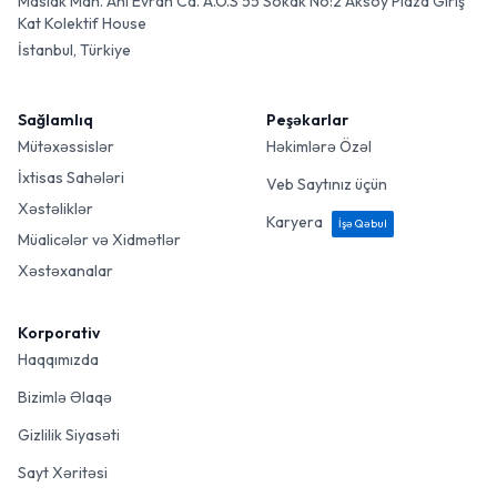
Maslak Mah. Ahi Evran Cd. A.O.S 55 Sokak No:2 Aksoy Plaza Giriş
Kat Kolektif House
İstanbul, Türkiye
Sağlamlıq
Peşəkarlar
Mütəxəssislər
Həkimlərə Özəl
İxtisas Sahələri
Veb Saytınız üçün
Xəstəliklər
Karyera
İşə Qəbul
Müalicələr və Xidmətlər
Xəstəxanalar
Korporativ
Haqqımızda
Bizimlə Əlaqə
Gizlilik Siyasəti
Sayt Xəritəsi