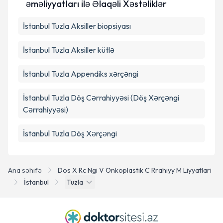
əməliyyatları ilə Əlaqəli Xəstəliklər
Təqvim Tələbini Göndər
İstanbul Tuzla Aksiller biopsiyası
İstanbul Tuzla Aksiller kütlə
İstanbul Tuzla Appendiks xərçəngi
İstanbul Tuzla Döş Cərrahiyyəsi (Döş Xərçəngi
Cərrahiyyəsi)
İstanbul Tuzla Döş Xərçəngi
Ana səhifə
Dos X Rc Ngi V Onkoplastik C Rrahiyy M Liyyatlari
İstanbul
Tuzla