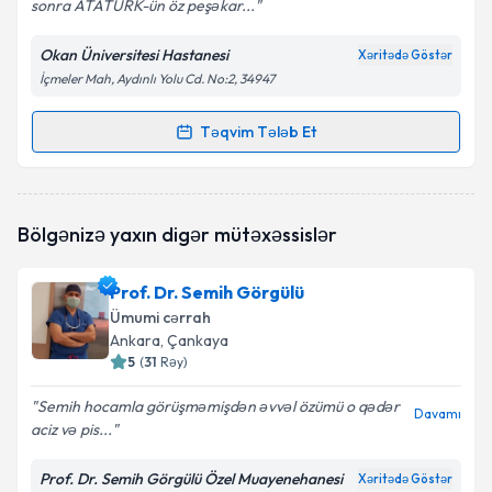
sonra ATATÜRK-ün öz peşəkar...
Okan Üniversitesi Hastanesi
Xəritədə Göstər
İçmeler Mah, Aydınlı Yolu Cd. No:2, 34947
Təqvim Tələb Et
Randevu Təqvimi Tələbi
Dr. Öğr. Üyesi Kağan Gökçe
{name} üçün randevu
Bölgənizə yaxın digər mütəxəssislər
təqvimi tələbi yaradın. Bu mütəxəssisdən randevu ala
biləcəyiniz təqvim hazır olduqda e-poçt ilə
məlumatlandırılacaqsınız.
Prof. Dr. Semih Görgülü
Ümumi cərrah
E-poçt Ünvanınız
Ankara
, Çankaya
5
(
31
Rəy
)
Semih hocamla görüşməmişdən əvvəl özümü o qədər
Davamı
aciz və pis...
Şəxsi məlumatlarımın emal edilməsinə dair
Aydınlatma Mətni
ni oxudum və şəxsi
məlumatlarımın göstərilən çərçivədə emal
Prof. Dr. Semih Görgülü Özel Muayenehanesi
Xəritədə Göstər