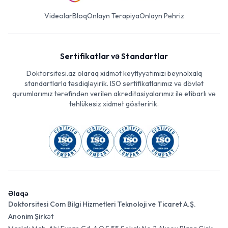
Videolar
Bloq
Onlayn Terapiya
Onlayn Pəhriz
Sertifikatlar və Standartlar
Doktorsitesi.az olaraq xidmət keyfiyyətimizi beynəlxalq
standartlarla təsdiqləyirik. ISO sertifikatlarımız və dövlət
qurumlarımız tərəfindən verilən akreditasiyalarımız ilə etibarlı və
təhlükəsiz xidmət göstəririk.
Əlaqə
Doktorsitesi Com Bilgi Hizmetleri Teknoloji ve Ticaret A.Ş.
Anonim Şirkət