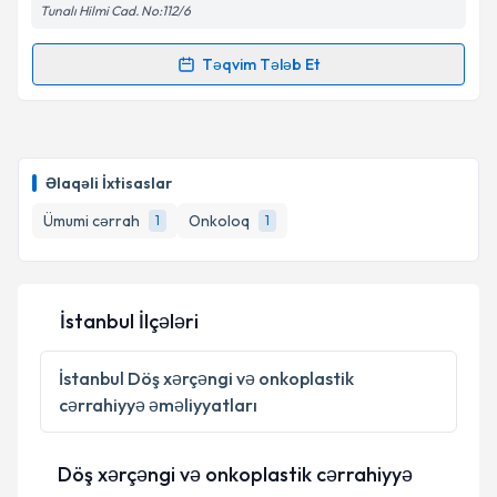
edilməsinə razılıq verirəm.
Tunalı Hilmi Cad. No:112/6
Təqvim Tələb Et
Randevu Təqvimi Tələbi
Təqvim Tələbini Göndər
Prof. Dr. Semih Görgülü
{name} üçün randevu
təqvimi tələbi yaradın. Bu mütəxəssisdən randevu ala
Əlaqəli İxtisaslar
biləcəyiniz təqvim hazır olduqda e-poçt ilə
məlumatlandırılacaqsınız.
Ümumi cərrah
Onkoloq
1
1
E-poçt Ünvanınız
İstanbul İlçələri
Şəxsi məlumatlarımın emal edilməsinə dair
İstanbul
Döş xərçəngi və onkoplastik
Aydınlatma Mətni
ni oxudum və şəxsi
cərrahiyyə əməliyyatları
məlumatlarımın göstərilən çərçivədə emal
edilməsinə razılıq verirəm.
Döş xərçəngi və onkoplastik cərrahiyyə