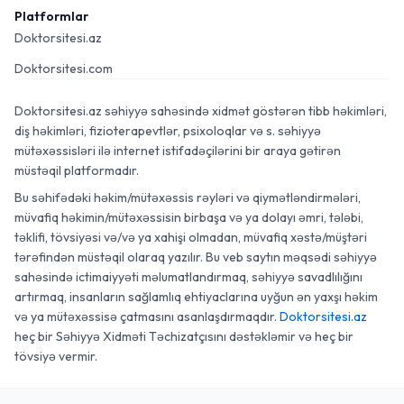
Platformlar
Doktorsitesi.az
Doktorsitesi.com
Doktorsitesi.az səhiyyə sahəsində xidmət göstərən tibb həkimləri,
diş həkimləri, fizioterapevtlər, psixoloqlar və s. səhiyyə
mütəxəssisləri ilə internet istifadəçilərini bir araya gətirən
müstəqil platformadır.
Bu səhifədəki həkim/mütəxəssis rəyləri və qiymətləndirmələri,
müvafiq həkimin/mütəxəssisin birbaşa və ya dolayı əmri, tələbi,
təklifi, tövsiyəsi və/və ya xahişi olmadan, müvafiq xəstə/müştəri
tərəfindən müstəqil olaraq yazılır. Bu veb saytın məqsədi səhiyyə
sahəsində ictimaiyyəti məlumatlandırmaq, səhiyyə savadlılığını
artırmaq, insanların sağlamlıq ehtiyaclarına uyğun ən yaxşı həkim
və ya mütəxəssisə çatmasını asanlaşdırmaqdır.
Doktorsitesi.az
heç bir Səhiyyə Xidməti Təchizatçısını dəstəkləmir və heç bir
tövsiyə vermir.