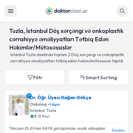
Axtar
Tuzla, İstanbul Döş xərçəngi və onkoplastik
cərrahiyyə əməliyyatları Tətbiq Edən
Həkimlər/Mütəxəssislər
İstanbul Tuzla daxilində toplam
2
Döş xərçəngi və onkoplastik
cərrahiyyə əməliyyatları tətbiq edən həkim/mütəxəssis tapıldı
Filtr
Smart Sorting
Dr. Öğr. Üyesi Kağan Gökçe
Onkoloq
+
1
digər
İstanbul
, Tuzla
5
(
5
Rəy
)
Hocam Dr.Erhan KAYA görüşümüzə vəsilə olduqdan
Davamı