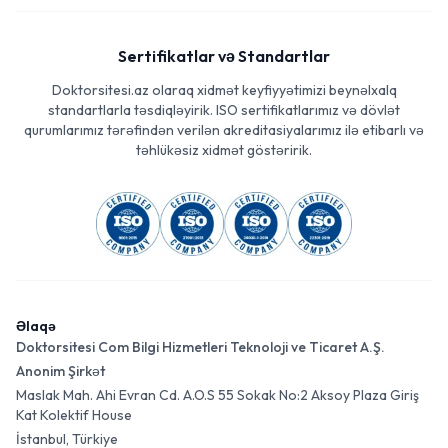
Sertifikatlar və Standartlar
Doktorsitesi.az olaraq xidmət keyfiyyətimizi beynəlxalq
standartlarla təsdiqləyirik. ISO sertifikatlarımız və dövlət
qurumlarımız tərəfindən verilən akreditasiyalarımız ilə etibarlı və
təhlükəsiz xidmət göstəririk.
Əlaqə
Doktorsitesi Com Bilgi Hizmetleri Teknoloji ve Ticaret A.Ş.
Anonim Şirkət
Maslak Mah. Ahi Evran Cd. A.O.S 55 Sokak No:2 Aksoy Plaza Giriş
Kat Kolektif House
İstanbul, Türkiye