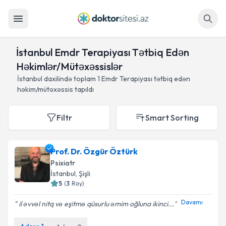
Axtar
İstanbul Emdr Terapiyası Tətbiq Edən
Həkimlər/Mütəxəssislər
İstanbul daxilində toplam
1
Emdr Terapiyası tətbiq edən
həkim/mütəxəssis tapıldı
Filtr
Smart Sorting
Prof. Dr. Özgür Öztürk
Psixiatr
İstanbul
, Şişli
5
(
3
Rəy
)
Davamı
il əvvəl nitq və eşitmə qüsurlu əmim oğluna ikinci...