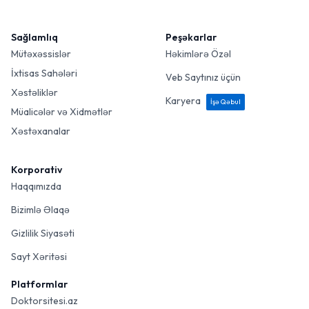
Sağlamlıq
Peşəkarlar
Mütəxəssislər
Həkimlərə Özəl
İxtisas Sahələri
Veb Saytınız üçün
Xəstəliklər
Karyera
İşə Qəbul
Müalicələr və Xidmətlər
Xəstəxanalar
Korporativ
Haqqımızda
Bizimlə Əlaqə
Gizlilik Siyasəti
Sayt Xəritəsi
Platformlar
Doktorsitesi.az