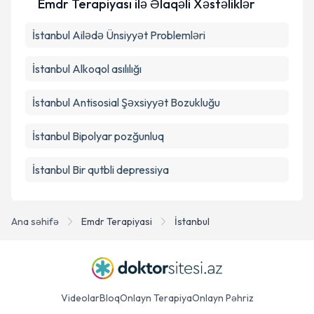
Emdr Terapiyası ilə Əlaqəli Xəstəliklər
edilməsinə razılıq verirəm.
İstanbul Ailədə Ünsiyyət Problemləri
Təqvim Tələbini Göndər
İstanbul Alkoqol asılılığı
İstanbul Antisosial Şəxsiyyət Bozukluğu
İstanbul Bipolyar pozğunluq
İstanbul Bir qutbli depressiya
Ana səhifə
Emdr Terapiyasi
İstanbul
Videolar
Bloq
Onlayn Terapiya
Onlayn Pəhriz