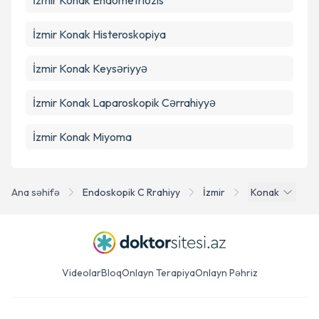
İzmir Konak Endometriozis
İzmir Konak Histeroskopiya
İzmir Konak Keysəriyyə
İzmir Konak Laparoskopik Cərrahiyyə
İzmir Konak Miyoma
Ana səhifə
Endoskopik C Rrahiyy
İzmir
Konak
Videolar
Bloq
Onlayn Terapiya
Onlayn Pəhriz