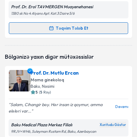
Prof. Dr. Erol TAVMERGEN Muayenehanesi
1380 sk No 4 Alyans Apt. Kat.3 Daire 5/6
Təqvim Tələb Et
Randevu Təqvimi Tələbi
Prof. Dr. Erol Tavmergen
{name} üçün randevu
Bölgənizə yaxın digər mütəxəssislər
təqvimi tələbi yaradın. Bu mütəxəssisdən randevu ala
biləcəyiniz təqvim hazır olduqda e-poçt ilə
məlumatlandırılacaqsınız.
Prof. Dr. Mutlu Ercan
Mama ginekoloq
E-poçt Ünvanınız
Baku
, Nəsimi
5
(
5
Rəy
)
Salam, Cihangir bəy. Hər insan iz qoymur, amma
Davamı
elələri var...
Şəxsi məlumatlarımın emal edilməsinə dair
Aydınlatma Mətni
ni oxudum və şəxsi
məlumatlarımın göstərilən çərçivədə emal
Baku Medical Plaza Merkez Filialı
Xəritədə Göstər
edilməsinə razılıq verirəm.
9RJV+WH6, Suleyman Rustam Rd, Baku, Azerbaycan