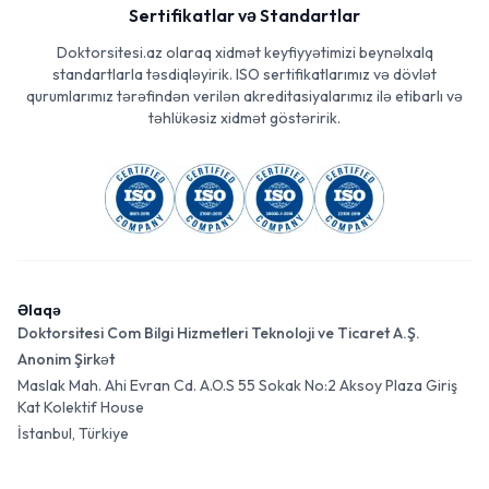
Sertifikatlar və Standartlar
Doktorsitesi.az olaraq xidmət keyfiyyətimizi beynəlxalq
standartlarla təsdiqləyirik. ISO sertifikatlarımız və dövlət
qurumlarımız tərəfindən verilən akreditasiyalarımız ilə etibarlı və
təhlükəsiz xidmət göstəririk.
Əlaqə
Doktorsitesi Com Bilgi Hizmetleri Teknoloji ve Ticaret A.Ş.
Anonim Şirkət
Maslak Mah. Ahi Evran Cd. A.O.S 55 Sokak No:2 Aksoy Plaza Giriş
Kat Kolektif House
İstanbul, Türkiye