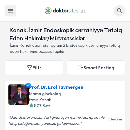
Axtar
Konak, İzmir Endoskopik cərrahiyyə Tətbiq
Edən Həkimlər/Mütəxəssislər
İzmir Konak daxilində toplam
2
Endoskopik cərrahiyyə tətbiq
edən həkim/mütəxəssis tapıldı
Filtr
Smart Sorting
Prof. Dr. Erol Tavmergen
Mama ginekoloq
İzmir
, Konak
5
(
17
Rəy
)
Əziz doktorumuz.. Varlığınız üçün minnətdarıq, sizinlə
Davamı
tanış olduğumuza, yanınıza gəldiyimizə...