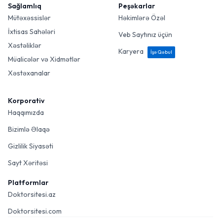
Sağlamlıq
Peşəkarlar
Mütəxəssislər
Həkimlərə Özəl
İxtisas Sahələri
Veb Saytınız üçün
Xəstəliklər
Karyera
İşə Qəbul
Müalicələr və Xidmətlər
Xəstəxanalar
Korporativ
Haqqımızda
Bizimlə Əlaqə
Gizlilik Siyasəti
Sayt Xəritəsi
Platformlar
Doktorsitesi.az
Doktorsitesi.com