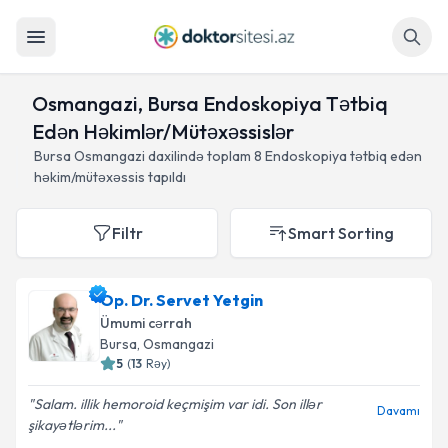
Axtar
Osmangazi, Bursa Endoskopiya Tətbiq
Edən Həkimlər/Mütəxəssislər
Bursa Osmangazi daxilində toplam
8
Endoskopiya tətbiq edən
həkim/mütəxəssis tapıldı
Filtr
Smart Sorting
Op. Dr. Servet Yetgin
Ümumi cərrah
Bursa
, Osmangazi
5
(
13
Rəy
)
Salam. illik hemoroid keçmişim var idi. Son illər
Davamı
şikayətlərim...