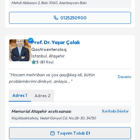
Mehdi Abbasov 2, Bakı 1060, Azerbaycan Bakı
Təqvim Tələbini Göndər
0125250900
Randevu Təqvimi Tələbi
Uzman Doktor Fuad Mustafayev
{name} üçün
Prof. Dr. Yaşar Çolak
randevu təqvimi tələbi yaradın. Bu mütəxəssisdən
Qastroenteroloq
randevu ala biləcəyiniz təqvim hazır olduqda e-poçt
İstanbul
, Ataşehir
ilə məlumatlandırılacaqsınız.
5
(
81
Rəy
)
E-poçt Ünvanınız
Hocam mehriban və çox qayğıkeş idi, bütün
Davamı
problemlərimi dinləyir, anlaya...
Adres
1
Adres
2
Şəxsi məlumatlarımın emal edilməsinə dair
Aydınlatma Mətni
ni oxudum və şəxsi
Memorial Ataşehir xəstəxanası
Xəritədə Göstər
məlumatlarımın göstərilən çərçivədə emal
Küçükbakkalköy, Vedat Günyol Cd. No:28-30, 34750
edilməsinə razılıq verirəm.
Təqvim Tələb Et
Randevu Təqvimi Tələbi