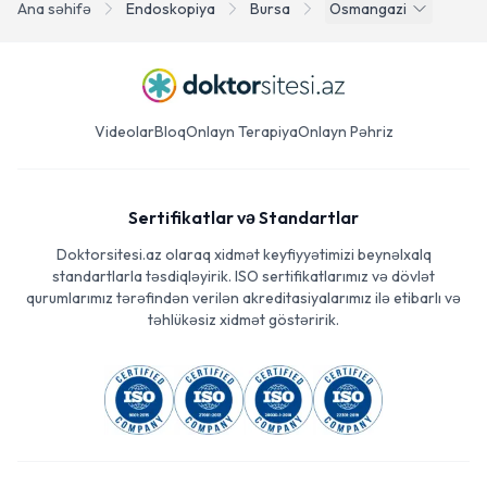
Ana səhifə
Endoskopiya
Bursa
Osmangazi
Videolar
Bloq
Onlayn Terapiya
Onlayn Pəhriz
Sertifikatlar və Standartlar
Doktorsitesi.az olaraq xidmət keyfiyyətimizi beynəlxalq
standartlarla təsdiqləyirik. ISO sertifikatlarımız və dövlət
qurumlarımız tərəfindən verilən akreditasiyalarımız ilə etibarlı və
təhlükəsiz xidmət göstəririk.