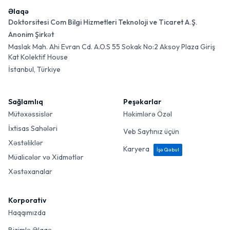
Əlaqə
Doktorsitesi Com Bilgi Hizmetleri Teknoloji ve Ticaret A.Ş.
Anonim Şirkət
Maslak Mah. Ahi Evran Cd. A.O.S 55 Sokak No:2 Aksoy Plaza Giriş
Kat Kolektif House
İstanbul, Türkiye
Sağlamlıq
Peşəkarlar
Mütəxəssislər
Həkimlərə Özəl
İxtisas Sahələri
Veb Saytınız üçün
Xəstəliklər
Karyera
İşə Qəbul
Müalicələr və Xidmətlər
Xəstəxanalar
Korporativ
Haqqımızda