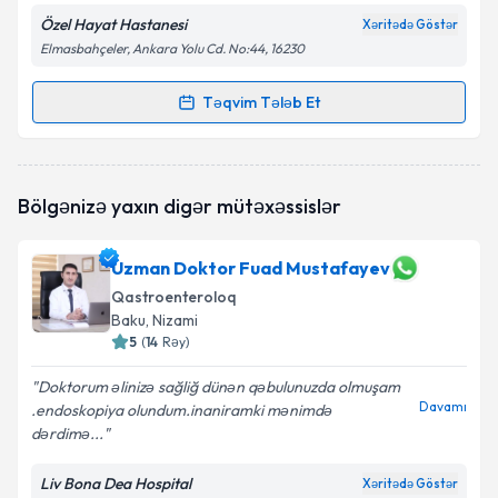
Özel Hayat Hastanesi
Xəritədə Göstər
Elmasbahçeler, Ankara Yolu Cd. No:44, 16230
Təqvim Tələb Et
Randevu Təqvimi Tələbi
Op. Dr. Servet Yetgin
{name} üçün randevu təqvimi
Bölgənizə yaxın digər mütəxəssislər
tələbi yaradın. Bu mütəxəssisdən randevu ala
biləcəyiniz təqvim hazır olduqda e-poçt ilə
məlumatlandırılacaqsınız.
Uzman Doktor Fuad Mustafayev
Qastroenteroloq
E-poçt Ünvanınız
Baku
, Nizami
5
(
14
Rəy
)
Doktorum əlinizə sağliğ dünən qəbulunuzda olmuşam
Davamı
Şəxsi məlumatlarımın emal edilməsinə dair
.endoskopiya olundum.inaniramki mənimdə
Aydınlatma Mətni
ni oxudum və şəxsi
dərdimə...
məlumatlarımın göstərilən çərçivədə emal
edilməsinə razılıq verirəm.
Liv Bona Dea Hospital
Xəritədə Göstər