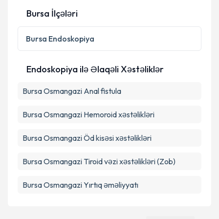
Bursa İlçələri
Şəxsi məlumatlarımın emal edilməsinə dair
Bursa
Endoskopiya
Aydınlatma Mətni
ni oxudum və şəxsi
məlumatlarımın göstərilən çərçivədə emal
edilməsinə razılıq verirəm.
Endoskopiya ilə Əlaqəli Xəstəliklər
Bursa Osmangazi Anal fistula
Təqvim Tələbini Göndər
Bursa Osmangazi Hemoroid xəstəlikləri
Bursa Osmangazi Öd kisəsi xəstəlikləri
Bursa Osmangazi Tiroid vəzi xəstəlikləri (Zob)
Bursa Osmangazi Yırtıq əməliyyatı