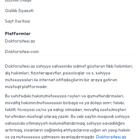
Bizimlə Əlaqə
Gizlilik Siyasəti
Sayt Xəritəsi
Platformlar
Doktorsitesi.az
Doktorsitesi.com
Doktorsitesi.az səhiyyə sahəsində xidmət göstərən tibb həkimləri,
diş həkimləri, fizioterapevtlər, psixoloqlar və s. səhiyyə
mütəxəssisləri ilə internet istifadəçilərini bir araya gətirən
müstəqil platformadır.
Bu səhifədəki həkim/mütəxəssis rəyləri və qiymətləndirmələri,
müvafiq həkimin/mütəxəssisin birbaşa və ya dolayı əmri, tələbi,
təklifi, tövsiyəsi və/və ya xahişi olmadan, müvafiq xəstə/müştəri
tərəfindən müstəqil olaraq yazılır. Bu veb saytın məqsədi səhiyyə
sahəsində ictimaiyyəti məlumatlandırmaq, səhiyyə savadlılığını
artırmaq, insanların sağlamlıq ehtiyaclarına uyğun ən yaxşı həkim
və ya mütəxəssisə çatmasını asanlaşdırmaqdır.
Doktorsitesi.az