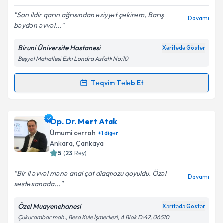
E-poçt Ünvanınız
Son ildir qarın ağrısından əziyyət çəkirəm, Barış
Davamı
bəydən əvvəl...
Biruni Üniversite Hastanesi
Xəritədə Göstər
Beşyol Mahallesi Eski Londra Asfaltı No:10
Şəxsi məlumatlarımın emal edilməsinə dair
Aydınlatma Mətni
ni oxudum və şəxsi
məlumatlarımın göstərilən çərçivədə emal
Təqvim Tələb Et
Randevu Təqvimi Tələbi
edilməsinə razılıq verirəm.
Prof. Dr. Barış Yılmaz
{name} üçün randevu təqvimi
Op. Dr. Mert Atak
Təqvim Tələbini Göndər
tələbi yaradın. Bu mütəxəssisdən randevu ala
Ümumi cərrah
+
1
digər
biləcəyiniz təqvim hazır olduqda e-poçt ilə
Ankara
, Çankaya
məlumatlandırılacaqsınız.
5
(
23
Rəy
)
E-poçt Ünvanınız
Bir il əvvəl mənə anal çat diaqnozu qoyuldu. Özəl
Davamı
xəstəxanada...
Özel Muayenehanesi
Xəritədə Göstər
Çukurambar mah., Besa Kule İşmerkezi, A Blok D:42, 06510
Şəxsi məlumatlarımın emal edilməsinə dair