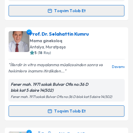
Aydınlatma Mətni
ni oxudum və şəxsi
məlumatlarımın göstərilən çərçivədə emal
Təqvim Tələb Et
Randevu Təqvimi Tələbi
edilməsinə razılıq verirəm.
Op. Dr. Mert Atak
{name} üçün randevu təqvimi
Prof. Dr. Selahattin Kumru
Təqvim Tələbini Göndər
tələbi yaradın. Bu mütəxəssisdən randevu ala
Mama ginekoloq
biləcəyiniz təqvim hazır olduqda e-poçt ilə
Antalya
, Muratpaşa
məlumatlandırılacaqsınız.
5
(
18
Rəy
)
E-poçt Ünvanınız
İllərdir in vitro mayalanma müalicəsindən sonra və
Davamı
həkimlərə inamımı itirdikdən...
Fener mah. 1971 sokak Bulvar Ofis no:36 D
blok kat 5 daire 14(502)
Şəxsi məlumatlarımın emal edilməsinə dair
Fener mah. 1971 sokak Bulvar Ofis no:36 D blok kat 5 daire 14(502)
Aydınlatma Mətni
ni oxudum və şəxsi
məlumatlarımın göstərilən çərçivədə emal
edilməsinə razılıq verirəm.
Təqvim Tələb Et
Randevu Təqvimi Tələbi
Təqvim Tələbini Göndər