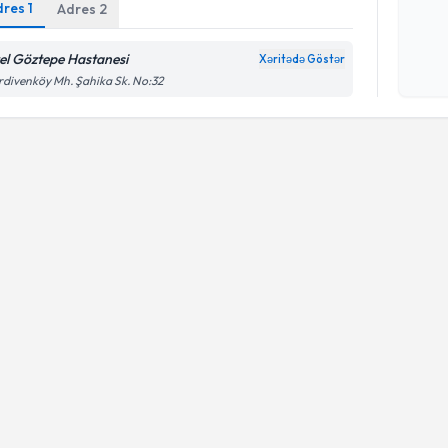
dres
1
Adres
2
Şəxsi 
el Göztepe Hastanesi
Xəritədə Göstər
Mətni
n
divenköy Mh. Şahika Sk. No:32
çərçiv