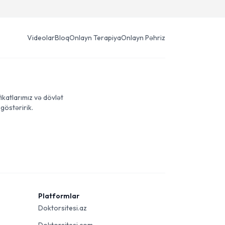
Videolar
Bloq
Onlayn Terapiya
Onlayn Pəhriz
ikatlarımız və dövlət
göstəririk.
Platformlar
Doktorsitesi.az