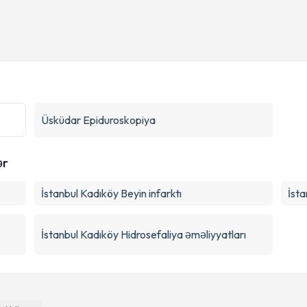
Üsküdar
Epiduroskopiya
ər
İstanbul Kadıköy Beyin infarktı
İsta
İstanbul Kadıköy Hidrosefaliya əməliyyatları