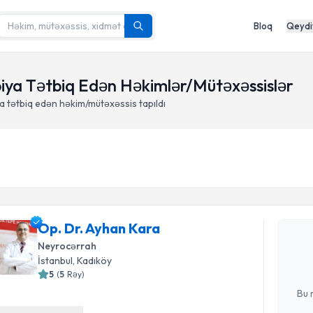
Bloq
Qeydi
piya Tətbiq Edən Həkimlər/Mütəxəssislər
 tətbiq edən həkim/mütəxəssis tapıldı
Randevu 
Op. Dr. A
Op. Dr. Ayhan Kara
yaradın. Bu
Neyrocərrah
olduqda e-p
İstanbul
, Kadıköy
E-poçt Ünv
5
(
5
Rəy
)
Bu 