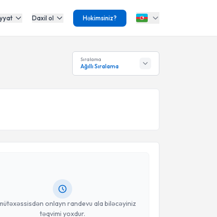
yyat
Daxil ol
Həkimsiniz?
Sıralama
Ağıllı Sıralama
Təqvimi Tələbi
yhan Kara
{name} üçün randevu təqvimi tələbi
 mütəxəssisdən randevu ala biləcəyiniz təqvim hazır
oçt ilə məlumatlandırılacaqsınız.
anınız
mütəxəssisdən onlayn randevu ala biləcəyiniz
təqvimi yoxdur.