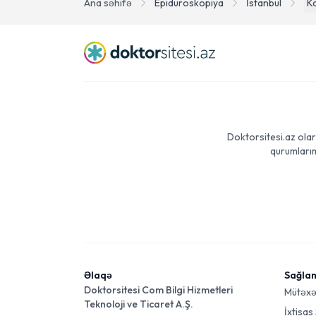
Ana səhifə
Epiduroskopiya
İstanbul
K
Doktorsitesi.az olar
qurumlarım
Əlaqə
Sağla
Doktorsitesi Com Bilgi Hizmetleri
Mütəxə
Teknoloji ve Ticaret A.Ş.
İxtisas