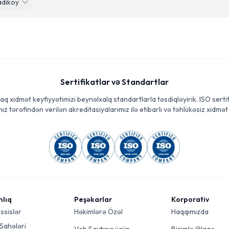
adıköy
Sertifikatlar və Standartlar
aq xidmət keyfiyyətimizi beynəlxalq standartlarla təsdiqləyirik. ISO sertif
ız tərəfindən verilən akreditasiyalarımız ilə etibarlı və təhlükəsiz xidmət 
mlıq
Peşəkarlar
Korporativ
ssislər
Həkimlərə Özəl
Haqqımızda
 Sahələri