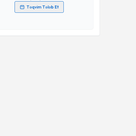
Təqvim Tələb Et
məlumatlarımın emal edilməsinə dair
Aydınlatma
i oxudum və şəxsi məlumatlarımın göstərilən
ədə emal edilməsinə razılıq verirəm.
Təqvim Tələbini Göndər