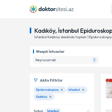
Kadıköy, İstanbul Epidurosko
İstanbul Kadıköy daxilində toplam
1
Epiduroskopiya
Əlaqəli İxtisaslar
Neyrocərrah
1
Aktiv Filtrlər
Epiduroskopiya
İstanbul
Kadıköy
Şəhər
İstanbul