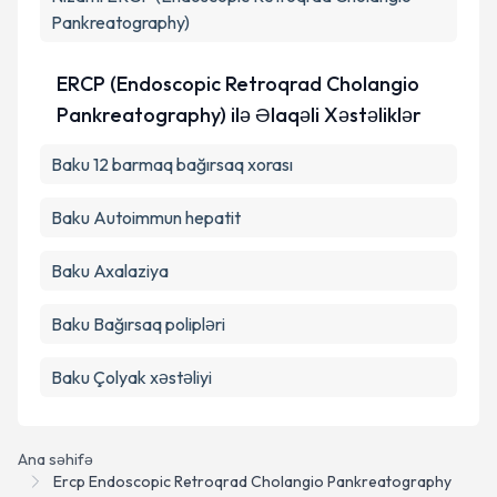
Aydınlatma Mətni
ni oxudum və şəxsi
Pankreatography)
məlumatlarımın göstərilən çərçivədə emal
edilməsinə razılıq verirəm.
ERCP (Endoscopic Retroqrad Cholangio
Pankreatography) ilə Əlaqəli Xəstəliklər
Təqvim Tələbini Göndər
Baku 12 barmaq bağırsaq xorası
Baku Autoimmun hepatit
Baku Axalaziya
Baku Bağırsaq polipləri
Baku Çolyak xəstəliyi
Ana səhifə
Ercp Endoscopic Retroqrad Cholangio Pankreatography