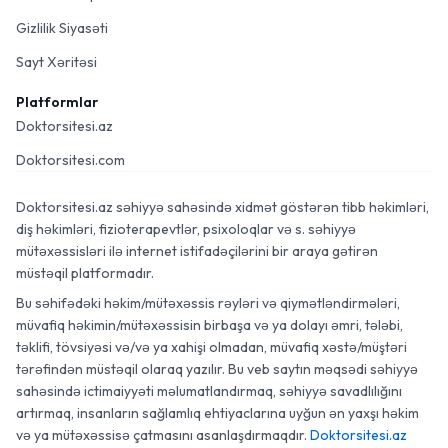
Gizlilik Siyasəti
Sayt Xəritəsi
Platformlar
Doktorsitesi.az
Doktorsitesi.com
Doktorsitesi.az səhiyyə sahəsində xidmət göstərən tibb həkimləri,
diş həkimləri, fizioterapevtlər, psixoloqlar və s. səhiyyə
mütəxəssisləri ilə internet istifadəçilərini bir araya gətirən
müstəqil platformadır.
Bu səhifədəki həkim/mütəxəssis rəyləri və qiymətləndirmələri,
müvafiq həkimin/mütəxəssisin birbaşa və ya dolayı əmri, tələbi,
təklifi, tövsiyəsi və/və ya xahişi olmadan, müvafiq xəstə/müştəri
tərəfindən müstəqil olaraq yazılır. Bu veb saytın məqsədi səhiyyə
sahəsində ictimaiyyəti məlumatlandırmaq, səhiyyə savadlılığını
artırmaq, insanların sağlamlıq ehtiyaclarına uyğun ən yaxşı həkim
və ya mütəxəssisə çatmasını asanlaşdırmaqdır.
Doktorsitesi.az