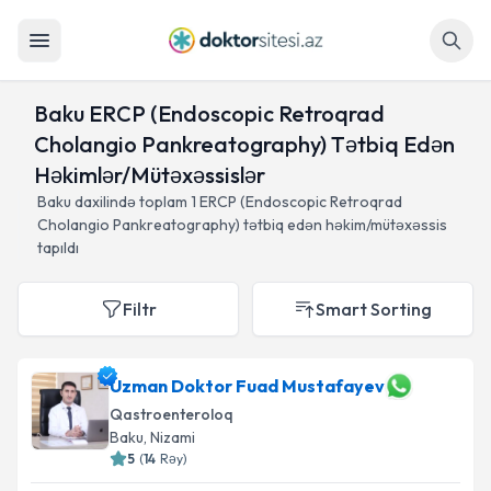
Axtar
Baku ERCP (Endoscopic Retroqrad
Cholangio Pankreatography) Tətbiq Edən
Həkimlər/Mütəxəssislər
Baku daxilində toplam
1
ERCP (Endoscopic Retroqrad
Cholangio Pankreatography) tətbiq edən həkim/mütəxəssis
tapıldı
Filtr
Smart Sorting
Uzman Doktor Fuad Mustafayev
Qastroenteroloq
Baku
, Nizami
5
(
14
Rəy
)