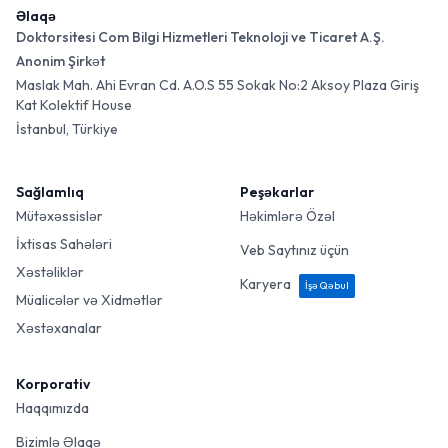
Əlaqə
Doktorsitesi Com Bilgi Hizmetleri Teknoloji ve Ticaret A.Ş.
Anonim Şirkət
Maslak Mah. Ahi Evran Cd. A.O.S 55 Sokak No:2 Aksoy Plaza Giriş
Kat Kolektif House
İstanbul, Türkiye
Sağlamlıq
Peşəkarlar
Mütəxəssislər
Həkimlərə Özəl
İxtisas Sahələri
Veb Saytınız üçün
Xəstəliklər
Karyera
İşə Qəbul
Müalicələr və Xidmətlər
Xəstəxanalar
Korporativ
Haqqımızda
Bizimlə Əlaqə