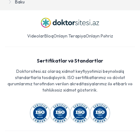
Baku
Videolar
Bloq
Onlayn Terapiya
Onlayn Pəhriz
Sertifikatlar və Standartlar
Doktorsitesi.az olaraq xidmət keyfiyyətimizi beynəlxalq
standartlarla təsdiqləyirik. ISO sertifikatlarımız və dövlət
qurumlarımız tərəfindən verilən akreditasiyalarımız ilə etibarlı və
təhlükəsiz xidmət göstəririk.