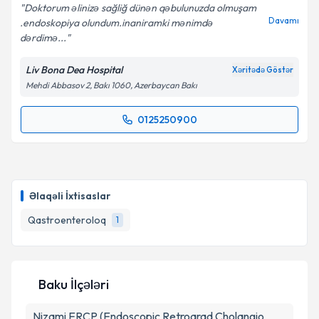
Doktorum əlinizə sağliğ dünən qəbulunuzda olmuşam
Davamı
.endoskopiya olundum.inaniramki mənimdə
dərdimə...
Liv Bona Dea Hospital
Xəritədə Göstər
Mehdi Abbasov 2, Bakı 1060, Azerbaycan Bakı
0125250900
Randevu Təqvimi Tələbi
Uzman Doktor Fuad Mustafayev
{name} üçün
randevu təqvimi tələbi yaradın. Bu mütəxəssisdən
Əlaqəli İxtisaslar
randevu ala biləcəyiniz təqvim hazır olduqda e-poçt
ilə məlumatlandırılacaqsınız.
Qastroenteroloq
1
E-poçt Ünvanınız
Baku İlçələri
Nizami
ERCP (Endoscopic Retroqrad Cholangio
Şəxsi məlumatlarımın emal edilməsinə dair