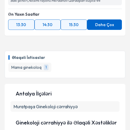
Bakı şəhəri,Nəsimi rayonu Mərdanov Qardaşları küçəsi 44
Ən Yaxın Saatlar
Təqvim Tələbini Göndər
13:30
14:30
15:30
Daha Çox
Əlaqəli İxtisaslar
Mama ginekoloq
1
Antalya İlçələri
Muratpaşa
Ginekoloji cərrahiyyə
Ginekoloji cərrahiyyə ilə Əlaqəli Xəstəliklər