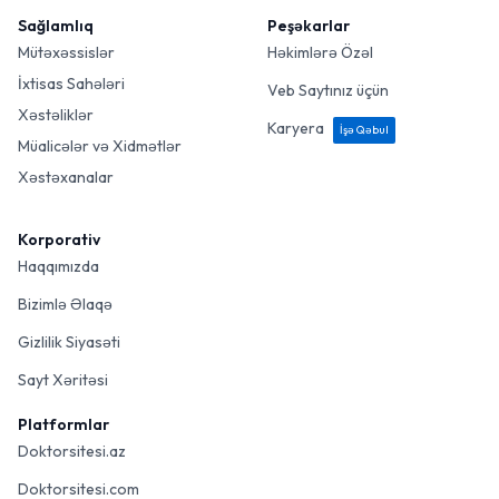
Sağlamlıq
Peşəkarlar
Mütəxəssislər
Həkimlərə Özəl
İxtisas Sahələri
Veb Saytınız üçün
Xəstəliklər
Karyera
İşə Qəbul
Müalicələr və Xidmətlər
Xəstəxanalar
Korporativ
Haqqımızda
Bizimlə Əlaqə
Gizlilik Siyasəti
Sayt Xəritəsi
Platformlar
Doktorsitesi.az
Doktorsitesi.com