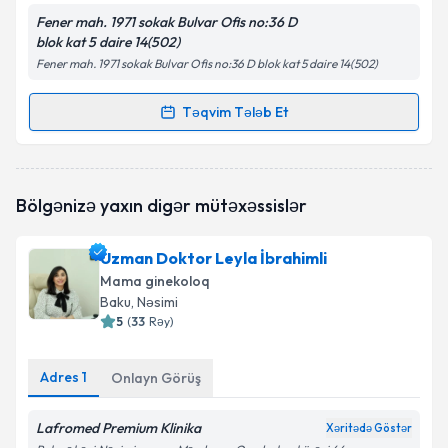
Fener mah. 1971 sokak Bulvar Ofis no:36 D
blok kat 5 daire 14(502)
Fener mah. 1971 sokak Bulvar Ofis no:36 D blok kat 5 daire 14(502)
Təqvim Tələb Et
Randevu Təqvimi Tələbi
Prof. Dr. Selahattin Kumru
{name} üçün randevu
Bölgənizə yaxın digər mütəxəssislər
təqvimi tələbi yaradın. Bu mütəxəssisdən randevu ala
biləcəyiniz təqvim hazır olduqda e-poçt ilə
məlumatlandırılacaqsınız.
Uzman Doktor Leyla İbrahimli
Mama ginekoloq
E-poçt Ünvanınız
Baku
, Nəsimi
5
(
33
Rəy
)
Adres
1
Onlayn Görüş
Şəxsi məlumatlarımın emal edilməsinə dair
Aydınlatma Mətni
ni oxudum və şəxsi
məlumatlarımın göstərilən çərçivədə emal
Lafromed Premium Klinika
Xəritədə Göstər
edilməsinə razılıq verirəm.