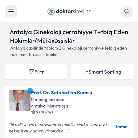
Axtar
Antalya Ginekoloji cərrahiyyə Tətbiq Edən
Həkimlər/Mütəxəssislər
Antalya daxilində toplam
2
Ginekoloji cərrahiyyə tətbiq edən
həkim/mütəxəssis tapıldı
Filtr
Smart Sorting
Prof. Dr. Selahattin Kumru
Mama ginekoloq
Antalya
, Muratpaşa
5
(
18
Rəy
)
İllərdir in vitro mayalanma müalicəsindən sonra və
Davamı
həkimlərə inamımı itirdikdən...