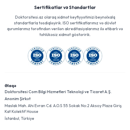
Sertifikatlar və Standartlar
Doktorsitesi.az olaraq xidmət keyfiyyətimizi beynəlxalq
standartlarla təsdiqləyirik. ISO sertifikatlarımız və dövlət
qurumlarımız tərəfindən verilən akreditasiyalarımız ilə etibarlı və
təhlükəsiz xidmət göstəririk.
Əlaqə
Doktorsitesi Com Bilgi Hizmetleri Teknoloji ve Ticaret A.Ş.
Anonim Şirkət
Maslak Mah. Ahi Evran Cd. A.O.S 55 Sokak No:2 Aksoy Plaza Giriş
Kat Kolektif House
İstanbul, Türkiye