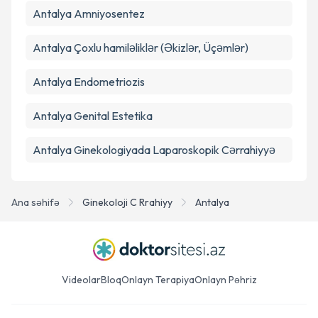
Antalya Amniyosentez
Antalya Çoxlu hamiləliklər (Əkizlər, Üçəmlər)
Antalya Endometriozis
Antalya Genital Estetika
Antalya Ginekologiyada Laparoskopik Cərrahiyyə
Ana səhifə
Ginekoloji C Rrahiyy
Antalya
Videolar
Bloq
Onlayn Terapiya
Onlayn Pəhriz