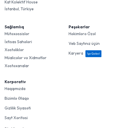
Kat Kolektif House
İstanbul, Türkiye
Sağlamlıq
Peşəkarlar
Mütəxəssislər
Həkimlərə Özəl
İxtisas Sahələri
Veb Saytınız üçün
Xəstəliklər
Karyera
İşə Qəbul
Müalicələr və Xidmətlər
Xəstəxanalar
Korporativ
Haqqımızda
Bizimlə Əlaqə
Gizlilik Siyasəti
Sayt Xəritəsi