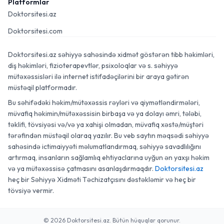
Platformlar
Doktorsitesi.az
Doktorsitesi.com
Doktorsitesi.az səhiyyə sahəsində xidmət göstərən tibb həkimləri,
diş həkimləri, fizioterapevtlər, psixoloqlar və s. səhiyyə
mütəxəssisləri ilə internet istifadəçilərini bir araya gətirən
müstəqil platformadır.
Bu səhifədəki həkim/mütəxəssis rəyləri və qiymətləndirmələri,
müvafiq həkimin/mütəxəssisin birbaşa və ya dolayı əmri, tələbi,
təklifi, tövsiyəsi və/və ya xahişi olmadan, müvafiq xəstə/müştəri
tərəfindən müstəqil olaraq yazılır. Bu veb saytın məqsədi səhiyyə
sahəsində ictimaiyyəti məlumatlandırmaq, səhiyyə savadlılığını
artırmaq, insanların sağlamlıq ehtiyaclarına uyğun ən yaxşı həkim
və ya mütəxəssisə çatmasını asanlaşdırmaqdır.
Doktorsitesi.az
heç bir Səhiyyə Xidməti Təchizatçısını dəstəkləmir və heç bir
tövsiyə vermir.
© 2026 Doktorsitesi.az. Bütün hüquqlar qorunur.