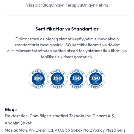
Videolar
Bloq
Onlayn Terapiya
Onlayn Pəhriz
Sertifikatlar və Standartlar
Doktorsitesi.az olaraq xidmət keyfiyyətimizi beynəlxalq
standartlarla təsdiqləyirik. ISO sertifikatlarımız və dövlət
qurumlarımız tərəfindən verilən akreditasiyalarımız ilə etibarlı və
təhlükəsiz xidmət göstəririk.
Əlaqə
Doktorsitesi Com Bilgi Hizmetleri Teknoloji ve Ticaret A.Ş.
Anonim Şirkət
Maslak Mah. Ahi Evran Cd. A.O.S 55 Sokak No:2 Aksoy Plaza Giriş