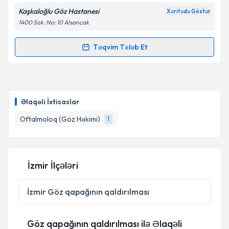
Kaşkaloğlu Göz Hastanesi
Xəritədə Göstər
1400 Sok. No: 10 Alsancak
Təqvim Tələb Et
Randevu Təqvimi Tələbi
Op. Dr. Bilgehan Sezgin Asena
{name} üçün
randevu təqvimi tələbi yaradın. Bu mütəxəssisdən
Əlaqəli İxtisaslar
randevu ala biləcəyiniz təqvim hazır olduqda e-poçt
ilə məlumatlandırılacaqsınız.
Oftalmoloq (Göz Həkimi)
1
E-poçt Ünvanınız
İzmir İlçələri
Şəxsi məlumatlarımın emal edilməsinə dair
İzmir
Göz qapağının qaldırılması
Aydınlatma Mətni
ni oxudum və şəxsi
məlumatlarımın göstərilən çərçivədə emal
edilməsinə razılıq verirəm.
Göz qapağının qaldırılması ilə Əlaqəli