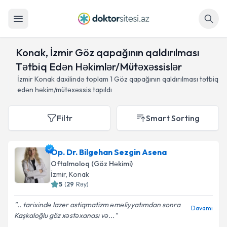
Axtar
Konak, İzmir Göz qapağının qaldırılması
Tətbiq Edən Həkimlər/Mütəxəssislər
İzmir Konak daxilində toplam
1
Göz qapağının qaldırılması tətbiq
edən həkim/mütəxəssis tapıldı
Filtr
Smart Sorting
Op. Dr. Bilgehan Sezgin Asena
Oftalmoloq (Göz Həkimi)
İzmir
, Konak
5
(
29
Rəy
)
.. tarixində lazer astiqmatizm əməliyyatımdan sonra
Davamı
Kaşkaloğlu göz xəstəxanası və...