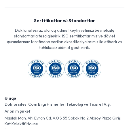
Sertifikatlar və Standartlar
Doktorsitesi.az olaraq xidmət keyfiyyətimizi beynəlxalq
standartlarla təsdiqləyirik. ISO sertifikatlarımız və dövlət
qurumlarımız tərəfindən verilən akreditasiyalarımız ilə etibarlı və
təhlükəsiz xidmət göstəririk.
Əlaqə
Doktorsitesi Com Bilgi Hizmetleri Teknoloji ve Ticaret A.Ş.
Anonim Şirkət
Maslak Mah. Ahi Evran Cd. A.O.S 55 Sokak No:2 Aksoy Plaza Giriş
Kat Kolektif House