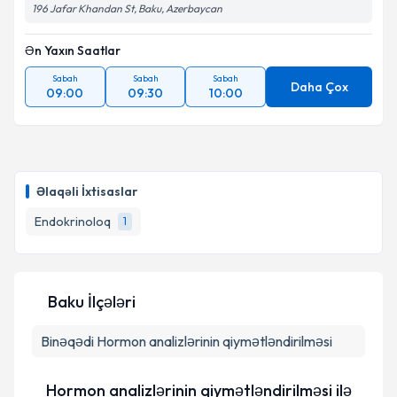
196 Jafar Khandan St, Baku, Azerbaycan
Ən Yaxın Saatlar
Sabah
Sabah
Sabah
Daha Çox
09:00
09:30
10:00
Əlaqəli İxtisaslar
Endokrinoloq
1
Baku İlçələri
Binəqədi
Hormon analizlərinin qiymətləndirilməsi
Hormon analizlərinin qiymətləndirilməsi ilə