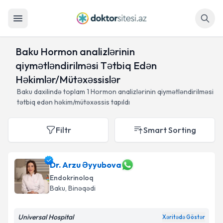
Axtar
Baku Hormon analizlərinin
qiymətləndirilməsi Tətbiq Edən
Həkimlər/Mütəxəssislər
Baku daxilində toplam
1
Hormon analizlərinin qiymətləndirilməsi
tətbiq edən həkim/mütəxəssis tapıldı
Filtr
Smart Sorting
Dr. Arzu Əyyubova
Endokrinoloq
Baku
, Binəqədi
Universal Hospital
Xəritədə Göstər