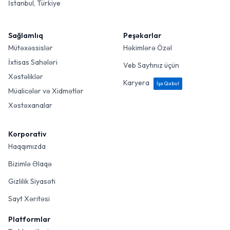
İstanbul, Türkiye
Sağlamlıq
Peşəkarlar
Mütəxəssislər
Həkimlərə Özəl
İxtisas Sahələri
Veb Saytınız üçün
Xəstəliklər
Karyera
İşə Qəbul
Müalicələr və Xidmətlər
Xəstəxanalar
Korporativ
Haqqımızda
Bizimlə Əlaqə
Gizlilik Siyasəti
Sayt Xəritəsi
Platformlar