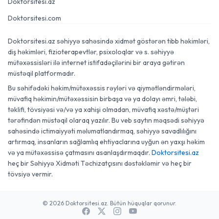
Doktorsitesi.az
Doktorsitesi.com
Doktorsitesi.az səhiyyə sahəsində xidmət göstərən tibb həkimləri,
diş həkimləri, fizioterapevtlər, psixoloqlar və s. səhiyyə
mütəxəssisləri ilə internet istifadəçilərini bir araya gətirən
müstəqil platformadır.
Bu səhifədəki həkim/mütəxəssis rəyləri və qiymətləndirmələri,
müvafiq həkimin/mütəxəssisin birbaşa və ya dolayı əmri, tələbi,
təklifi, tövsiyəsi və/və ya xahişi olmadan, müvafiq xəstə/müştəri
tərəfindən müstəqil olaraq yazılır. Bu veb saytın məqsədi səhiyyə
sahəsində ictimaiyyəti məlumatlandırmaq, səhiyyə savadlılığını
artırmaq, insanların sağlamlıq ehtiyaclarına uyğun ən yaxşı həkim
və ya mütəxəssisə çatmasını asanlaşdırmaqdır.
Doktorsitesi.az
heç bir Səhiyyə Xidməti Təchizatçısını dəstəkləmir və heç bir
tövsiyə vermir.
© 2026 Doktorsitesi.az. Bütün hüquqlar qorunur.