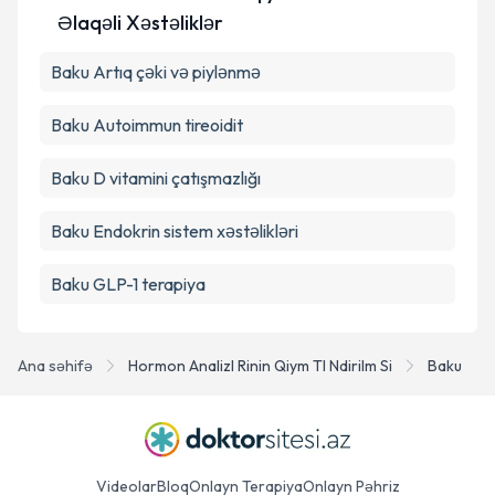
Əlaqəli Xəstəliklər
Baku Artıq çəki və piylənmə
Baku Autoimmun tireoidit
Baku D vitamini çatışmazlığı
Baku Endokrin sistem xəstəlikləri
Baku GLP-1 terapiya
Ana səhifə
Hormon Analizl Rinin Qiym Tl Ndirilm Si
Baku
Videolar
Bloq
Onlayn Terapiya
Onlayn Pəhriz