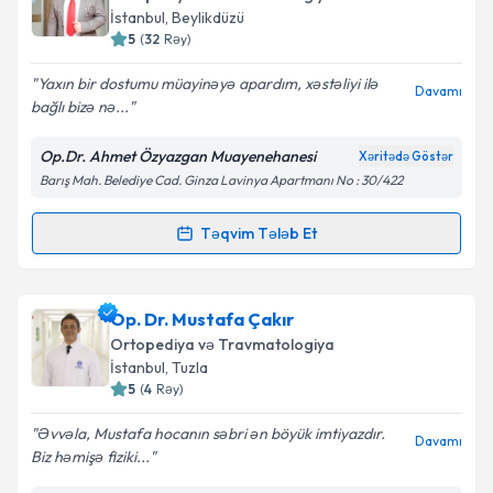
biləcəyiniz təqvim hazır olduqda e-poçt ilə
İstanbul
, Beylikdüzü
məlumatlandırılacaqsınız.
5
(
32
Rəy
)
E-poçt Ünvanınız
Yaxın bir dostumu müayinəyə apardım, xəstəliyi ilə
Davamı
bağlı bizə nə...
Op.Dr. Ahmet Özyazgan Muayenehanesi
Xəritədə Göstər
Barış Mah. Belediye Cad. Ginza Lavinya Apartmanı No : 30/422
Şəxsi məlumatlarımın emal edilməsinə dair
Aydınlatma Mətni
ni oxudum və şəxsi
məlumatlarımın göstərilən çərçivədə emal
Təqvim Tələb Et
Randevu Təqvimi Tələbi
edilməsinə razılıq verirəm.
Op. Dr. Ahmet Özyazgan
{name} üçün randevu
Op. Dr. Mustafa Çakır
Təqvim Tələbini Göndər
təqvimi tələbi yaradın. Bu mütəxəssisdən randevu ala
Ortopediya və Travmatologiya
biləcəyiniz təqvim hazır olduqda e-poçt ilə
İstanbul
, Tuzla
məlumatlandırılacaqsınız.
5
(
4
Rəy
)
E-poçt Ünvanınız
Əvvəla, Mustafa hocanın səbri ən böyük imtiyazdır.
Davamı
Biz həmişə fiziki...