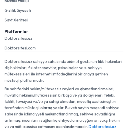
Bizimlə Əlaqə
Gizlilik Siyasəti
Sayt Xəritəsi
Platformlar
Doktorsitesi.az
Doktorsitesi.com
Doktorsitesi.az səhiyyə sahəsində xidmət göstərən tibb həkimləri,
diş həkimləri, fizioterapevtlər, psixoloqlar və s. səhiyyə
mütəxəssisləri ilə internet istifadəçilərini bir araya gətirən
müstəqil platformadır.
Bu səhifədəki həkim/mütəxəssis rəyləri və qiymətləndirmələri,
müvafiq həkimin/mütəxəssisin birbaşa və ya dolayı əmri, tələbi,
təklifi, tövsiyəsi və/və ya xahişi olmadan, müvafiq xəstə/müştəri
tərəfindən müstəqil olaraq yazılır. Bu veb saytın məqsədi səhiyyə
sahəsində ictimaiyyəti məlumatlandırmaq, səhiyyə savadlılığını
artırmaq, insanların sağlamlıq ehtiyaclarına uyğun ən yaxşı həkim
və ya mütəxəssisə çatmasını asanlaşdırmaqdır.
Doktorsitesi.az