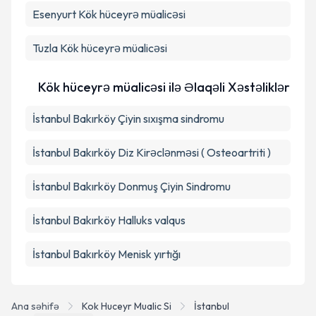
Esenyurt
Kök hüceyrə müalicəsi
Təqvim Tələbini Göndər
Tuzla
Kök hüceyrə müalicəsi
Kök hüceyrə müalicəsi ilə Əlaqəli Xəstəliklər
İstanbul Bakırköy Çiyin sıxışma sindromu
İstanbul Bakırköy Diz Kirəclənməsi ( Osteoartriti )
İstanbul Bakırköy Donmuş Çiyin Sindromu
İstanbul Bakırköy Halluks valqus
İstanbul Bakırköy Menisk yırtığı
Ana səhifə
Kok Huceyr Mualic Si
İstanbul