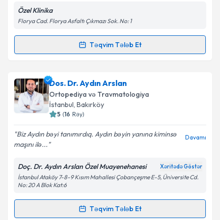
Özel Klinika
Florya Cad. Florya Asfaltı Çıkmazı Sok. No: 1
Təqvim Tələb Et
Randevu Təqvimi Tələbi
Uzman Doktor Emine Dilek Bahçekapılı Yıldırım
Dos. Dr. Aydın Arslan
{name} üçün randevu təqvimi tələbi yaradın. Bu
Ortopediya və Travmatologiya
mütəxəssisdən randevu ala biləcəyiniz təqvim hazır
İstanbul
, Bakırköy
olduqda e-poçt ilə məlumatlandırılacaqsınız.
5
(
16
Rəy
)
E-poçt Ünvanınız
Biz Aydın bəyi tanımırdıq. Aydın bəyin yanına kiminsə
Davamı
maşını ilə...
Doç. Dr. Aydın Arslan Özel Muayenehanesi
Xəritədə Göstər
İstanbul Ataköy 7-8-9 Kısım Mahallesi Çobançeşme E-5, Üniversite Cd.
Şəxsi məlumatlarımın emal edilməsinə dair
No: 20 A Blok Kat:6
Aydınlatma Mətni
ni oxudum və şəxsi
məlumatlarımın göstərilən çərçivədə emal
Təqvim Tələb Et
edilməsinə razılıq verirəm.
Randevu Təqvimi Tələbi