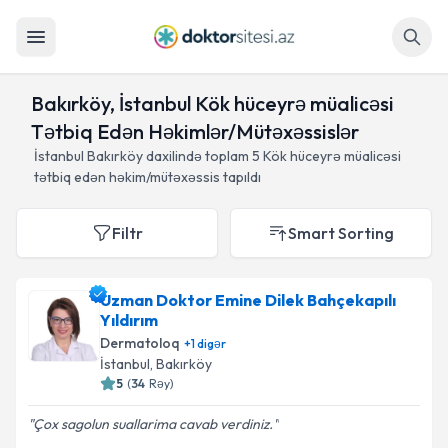
Axtar
Bakırköy, İstanbul Kök hüceyrə müalicəsi
Tətbiq Edən Həkimlər/Mütəxəssislər
İstanbul Bakırköy daxilində toplam
5
Kök hüceyrə müalicəsi
tətbiq edən həkim/mütəxəssis tapıldı
Filtr
Smart Sorting
Uzman Doktor Emine Dilek Bahçekapılı
Yıldırım
Dermatoloq
+
1
digər
İstanbul
, Bakırköy
5
(
34
Rəy
)
Çox sagolun suallarima cavab verdiniz.