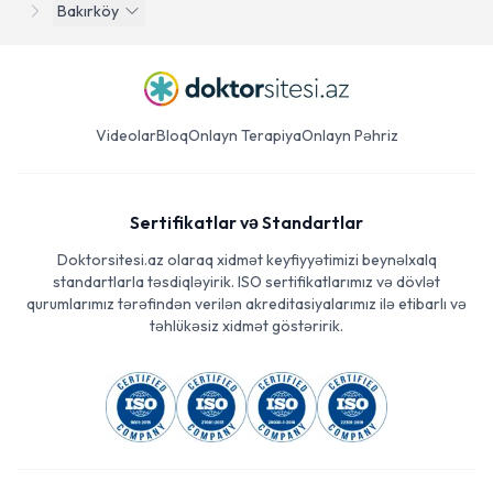
Bakırköy
Videolar
Bloq
Onlayn Terapiya
Onlayn Pəhriz
Sertifikatlar və Standartlar
Doktorsitesi.az olaraq xidmət keyfiyyətimizi beynəlxalq
standartlarla təsdiqləyirik. ISO sertifikatlarımız və dövlət
qurumlarımız tərəfindən verilən akreditasiyalarımız ilə etibarlı və
təhlükəsiz xidmət göstəririk.