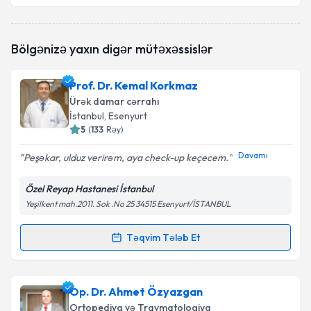
Təqvim Tələbini Göndər
Dos. Dr. Aydın Arslan
{name} üçün randevu təqvimi
Bölgənizə yaxın digər mütəxəssislər
tələbi yaradın. Bu mütəxəssisdən randevu ala
biləcəyiniz təqvim hazır olduqda e-poçt ilə
məlumatlandırılacaqsınız.
Prof. Dr. Kemal Korkmaz
Ürək damar cərrahı
E-poçt Ünvanınız
İstanbul
, Esenyurt
5
(
133
Rəy
)
Davamı
Peşəkar, ulduz verirəm, aya check-up keçecem.
Şəxsi məlumatlarımın emal edilməsinə dair
Özel Reyap Hastanesi İstanbul
Aydınlatma Mətni
ni oxudum və şəxsi
məlumatlarımın göstərilən çərçivədə emal
Yeşilkent mah.2011. Sok .No 25 34515 Esenyurt/İSTANBUL
edilməsinə razılıq verirəm.
Təqvim Tələb Et
Randevu Təqvimi Tələbi
Təqvim Tələbini Göndər
Prof. Dr. Kemal Korkmaz
{name} üçün randevu
Op. Dr. Ahmet Özyazgan
təqvimi tələbi yaradın. Bu mütəxəssisdən randevu ala
Ortopediya və Travmatologiya