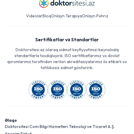
Videolar
Bloq
Onlayn Terapiya
Onlayn Pəhriz
Sertifikatlar və Standartlar
Doktorsitesi.az olaraq xidmət keyfiyyətimizi beynəlxalq
standartlarla təsdiqləyirik. ISO sertifikatlarımız və dövlət
qurumlarımız tərəfindən verilən akreditasiyalarımız ilə etibarlı və
təhlükəsiz xidmət göstəririk.
Əlaqə
Doktorsitesi Com Bilgi Hizmetleri Teknoloji ve Ticaret A.Ş.
Anonim Şirkət