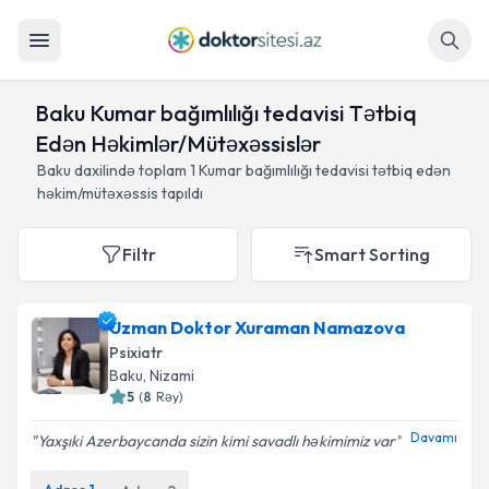
Axtar
Baku Kumar bağımlılığı tedavisi Tətbiq
Edən Həkimlər/Mütəxəssislər
Baku daxilində toplam
1
Kumar bağımlılığı tedavisi tətbiq edən
həkim/mütəxəssis tapıldı
Filtr
Smart Sorting
Uzman Doktor Xuraman Namazova
Psixiatr
Baku
, Nizami
5
(
8
Rəy
)
Davamı
Yaxşıki Azerbaycanda sizin kimi savadlı həkimimiz var