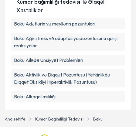
Kumar bağımlılığı tedavisi ilə Əlaqəli
edilməsinə razılıq verirəm.
Xəstəliklər
Təqvim Tələbini Göndər
Baku Adətlərin və meyllərin pozuntuları
Baku Ağır stress və adaptasiya pozuntusuna qarşı
reaksiyalar
Baku Ailədə Ünsiyyət Problemləri
Baku Aktivlik və Diqqət Pozuntusu (Yetkinlikdə
Diqqət Əksikliyi Hiperaktivlik Pozuntusu)
Baku Alkoqol asılılığı
Ana səhifə
Kumar Bagimliligi Tedavisi
Baku