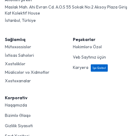
Maslak Mah. Ahi Evran Cd. A.O.S 55 Sokak No:2 Aksoy Plaza Giriş
Kat Kolektif House
İstanbul, Türkiye
Sağlamlıq
Peşəkarlar
Mütəxəssislər
Həkimlərə Özəl
İxtisas Sahələri
Veb Saytınız üçün
Xəstəliklər
Karyera
İşə Qəbul
Müalicələr və Xidmətlər
Xəstəxanalar
Korporativ
Haqqımızda
Bizimlə Əlaqə
Gizlilik Siyasəti