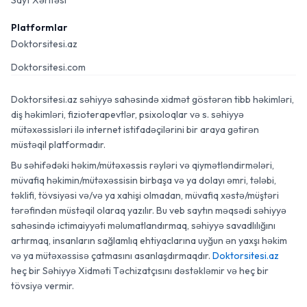
Sayt Xəritəsi
Platformlar
Doktorsitesi.az
Doktorsitesi.com
Doktorsitesi.az səhiyyə sahəsində xidmət göstərən tibb həkimləri,
diş həkimləri, fizioterapevtlər, psixoloqlar və s. səhiyyə
mütəxəssisləri ilə internet istifadəçilərini bir araya gətirən
müstəqil platformadır.
Bu səhifədəki həkim/mütəxəssis rəyləri və qiymətləndirmələri,
müvafiq həkimin/mütəxəssisin birbaşa və ya dolayı əmri, tələbi,
təklifi, tövsiyəsi və/və ya xahişi olmadan, müvafiq xəstə/müştəri
tərəfindən müstəqil olaraq yazılır. Bu veb saytın məqsədi səhiyyə
sahəsində ictimaiyyəti məlumatlandırmaq, səhiyyə savadlılığını
artırmaq, insanların sağlamlıq ehtiyaclarına uyğun ən yaxşı həkim
və ya mütəxəssisə çatmasını asanlaşdırmaqdır.
Doktorsitesi.az
heç bir Səhiyyə Xidməti Təchizatçısını dəstəkləmir və heç bir
tövsiyə vermir.