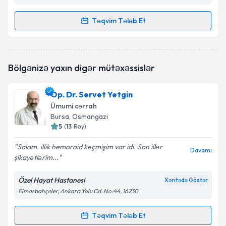
Təqvim Tələb Et
Randevu Təqvimi Tələbi
Op. Dr. Sibel Gelecek
{name} üçün randevu təqvimi
Bölgənizə yaxın digər mütəxəssislər
tələbi yaradın. Bu mütəxəssisdən randevu ala
biləcəyiniz təqvim hazır olduqda e-poçt ilə
məlumatlandırılacaqsınız.
Op. Dr. Servet Yetgin
Ümumi cərrah
E-poçt Ünvanınız
Bursa
, Osmangazi
5
(
13
Rəy
)
Salam. illik hemoroid keçmişim var idi. Son illər
Davamı
şikayətlərim...
Şəxsi məlumatlarımın emal edilməsinə dair
Aydınlatma Mətni
ni oxudum və şəxsi
məlumatlarımın göstərilən çərçivədə emal
Özel Hayat Hastanesi
Xəritədə Göstər
edilməsinə razılıq verirəm.
Elmasbahçeler, Ankara Yolu Cd. No:44, 16230
Təqvim Tələb Et
Randevu Təqvimi Tələbi
Təqvim Tələbini Göndər