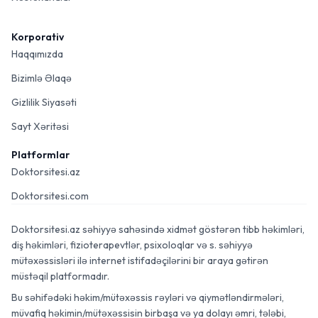
Korporativ
Haqqımızda
Bizimlə Əlaqə
Gizlilik Siyasəti
Sayt Xəritəsi
Platformlar
Doktorsitesi.az
Doktorsitesi.com
Doktorsitesi.az səhiyyə sahəsində xidmət göstərən tibb həkimləri,
diş həkimləri, fizioterapevtlər, psixoloqlar və s. səhiyyə
mütəxəssisləri ilə internet istifadəçilərini bir araya gətirən
müstəqil platformadır.
Bu səhifədəki həkim/mütəxəssis rəyləri və qiymətləndirmələri,
müvafiq həkimin/mütəxəssisin birbaşa və ya dolayı əmri, tələbi,