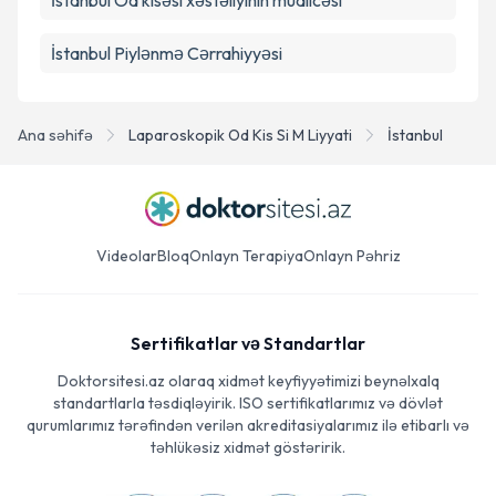
İstanbul Öd kisəsi xəstəliyinin müalicəsi
İstanbul Piylənmə Cərrahiyyəsi
Ana səhifə
Laparoskopik Od Kis Si M Liyyati
İstanbul
Videolar
Bloq
Onlayn Terapiya
Onlayn Pəhriz
Sertifikatlar və Standartlar
Doktorsitesi.az olaraq xidmət keyfiyyətimizi beynəlxalq
standartlarla təsdiqləyirik. ISO sertifikatlarımız və dövlət
qurumlarımız tərəfindən verilən akreditasiyalarımız ilə etibarlı və
təhlükəsiz xidmət göstəririk.