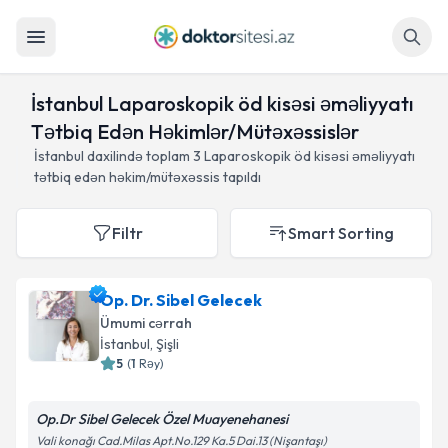
Axtar
İstanbul Laparoskopik öd kisəsi əməliyyatı
Tətbiq Edən Həkimlər/Mütəxəssislər
İstanbul daxilində toplam
3
Laparoskopik öd kisəsi əməliyyatı
tətbiq edən həkim/mütəxəssis tapıldı
Filtr
Smart Sorting
Op. Dr. Sibel Gelecek
Ümumi cərrah
İstanbul
, Şişli
5
(
1
Rəy
)
Op.Dr Sibel Gelecek Özel Muayenehanesi
Vali konağı Cad.Milas Apt.No.129 Ka.5 Dai.13 (Nişantaşı)