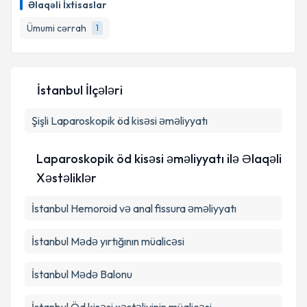
Əlaqəli İxtisaslar
biləcəyiniz təqvim hazır olduqda e-poçt ilə
məlumatlandırılacaqsınız.
Ümumi cərrah
1
E-poçt Ünvanınız
İstanbul İlçələri
Şişli
Laparoskopik öd kisəsi əməliyyatı
Şəxsi məlumatlarımın emal edilməsinə dair
Aydınlatma Mətni
ni oxudum və şəxsi
məlumatlarımın göstərilən çərçivədə emal
Laparoskopik öd kisəsi əməliyyatı ilə Əlaqəli
edilməsinə razılıq verirəm.
Xəstəliklər
Təqvim Tələbini Göndər
İstanbul Hemoroid və anal fissura əməliyyatı
İstanbul Mədə yırtığının müalicəsi
İstanbul Mədə Balonu