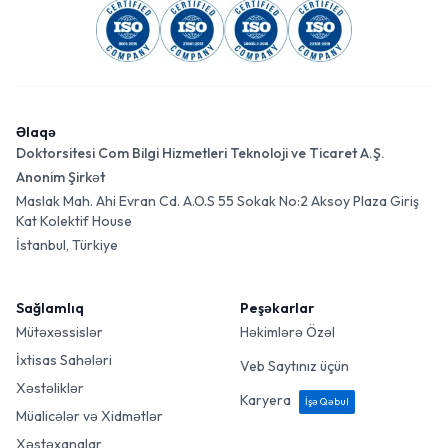
Əlaqə
Doktorsitesi Com Bilgi Hizmetleri Teknoloji ve Ticaret A.Ş.
Anonim Şirkət
Maslak Mah. Ahi Evran Cd. A.O.S 55 Sokak No:2 Aksoy Plaza Giriş
Kat Kolektif House
İstanbul, Türkiye
Sağlamlıq
Peşəkarlar
Mütəxəssislər
Həkimlərə Özəl
İxtisas Sahələri
Veb Saytınız üçün
Xəstəliklər
Karyera
İşə Qəbul
Müalicələr və Xidmətlər
Xəstəxanalar