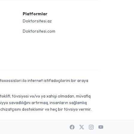
Platformlar
Doktorsitesi.az
Doktorsitesi.com
xəssisləri ilə internet istifadəçilərini bir araya
əklifi, tövsiyəsi və/və ya xahişi olmadan, müvafiq
yyə savadlılığını artırmaq, insanların sağlamlıq
chizatçısını dəstəkləmir və heç bir tövsiyə vermir.