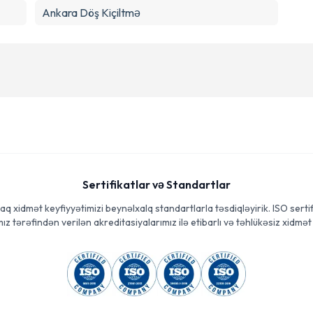
Ankara Döş Kiçiltmə
Sertifikatlar və Standartlar
aq xidmət keyfiyyətimizi beynəlxalq standartlarla təsdiqləyirik. ISO sertif
ız tərəfindən verilən akreditasiyalarımız ilə etibarlı və təhlükəsiz xidmət 