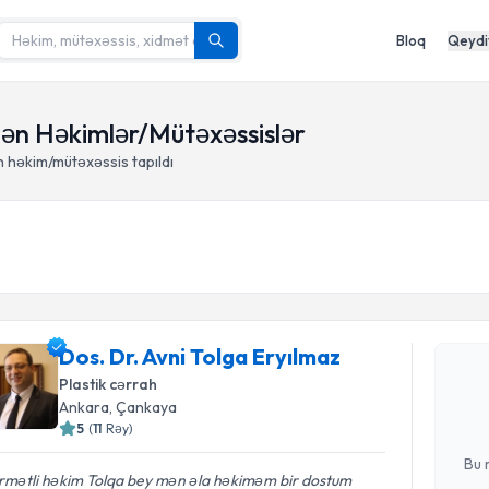
Bloq
Qeydi
dən Həkimlər/Mütəxəssislər
 həkim/mütəxəssis tapıldı
Randevu 
Dos. Dr. A
Dos. Dr. Avni Tolga Eryılmaz
tələbi yara
Plastik cərrah
hazır olduq
Ankara
, Çankaya
5
(
11
Rəy
)
E-poçt Ünv
Bu 
rmətli həkim Tolqa bey mən əla həkiməm bir dostum