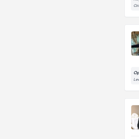
Dos. Dr.
Döş Kiçiltmə
Cə
Görkəmli qulaq estetikası
Görkəmli Qulaq Cərrahiyyəsi
Göz qapağı estetikası
Liposaksiya
Liposaksiya
Qarın gərmə
Qarın gərmə -
abdominoplastika (qarın
Rinoplastika
gərmə)(liposaksiya)
Rinoplastika (burun estetikası)
Yanaq estetikası
Op
Lev