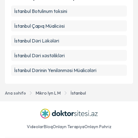
İstanbul Botulinum toksini
Təqvim Tələbini Göndər
İstanbul Çapıq Müalicəsi
İstanbul Dəri Ləkələri
İstanbul Dəri xəstəlikləri
İstanbul Dərinin Yenilənməsi Müalicələri
Ana səhifə
Mikro Iyn L M
İstanbul
Videolar
Bloq
Onlayn Terapiya
Onlayn Pəhriz