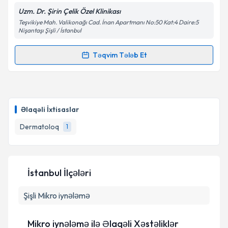
Uzm. Dr. Şirin Çelik Özel Klinikası
Teşvikiye Mah. Valikonağı Cad. İnan Apartmanı No:50 Kat:4 Daire:5
Nişantaşı Şişli / İstanbul
Təqvim Tələb Et
Randevu Təqvimi Tələbi
Uzman Doktor Şirin Çelik
{name} üçün randevu
təqvimi tələbi yaradın. Bu mütəxəssisdən randevu ala
Əlaqəli İxtisaslar
biləcəyiniz təqvim hazır olduqda e-poçt ilə
məlumatlandırılacaqsınız.
Dermatoloq
1
E-poçt Ünvanınız
İstanbul İlçələri
Şişli
Mikro iynələmə
Şəxsi məlumatlarımın emal edilməsinə dair
Aydınlatma Mətni
ni oxudum və şəxsi
məlumatlarımın göstərilən çərçivədə emal
Mikro iynələmə ilə Əlaqəli Xəstəliklər
edilməsinə razılıq verirəm.