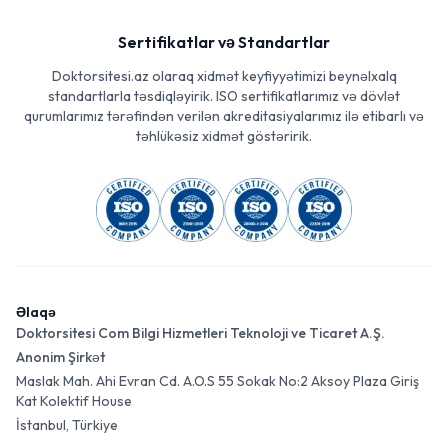
Sertifikatlar və Standartlar
Doktorsitesi.az olaraq xidmət keyfiyyətimizi beynəlxalq
standartlarla təsdiqləyirik. ISO sertifikatlarımız və dövlət
qurumlarımız tərəfindən verilən akreditasiyalarımız ilə etibarlı və
təhlükəsiz xidmət göstəririk.
Əlaqə
Doktorsitesi Com Bilgi Hizmetleri Teknoloji ve Ticaret A.Ş.
Anonim Şirkət
Maslak Mah. Ahi Evran Cd. A.O.S 55 Sokak No:2 Aksoy Plaza Giriş
Kat Kolektif House
İstanbul, Türkiye