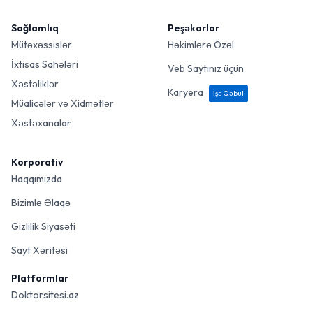
Sağlamlıq
Peşəkarlar
Mütəxəssislər
Həkimlərə Özəl
İxtisas Sahələri
Veb Saytınız üçün
Xəstəliklər
Karyera
İşə Qəbul
Müalicələr və Xidmətlər
Xəstəxanalar
Korporativ
Haqqımızda
Bizimlə Əlaqə
Gizlilik Siyasəti
Sayt Xəritəsi
Platformlar
Doktorsitesi.az