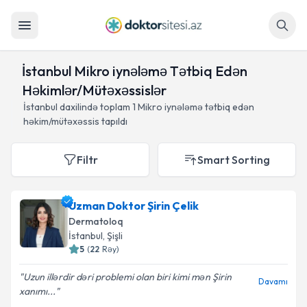
Axtar
İstanbul Mikro iynələmə Tətbiq Edən
Həkimlər/Mütəxəssislər
İstanbul daxilində toplam
1
Mikro iynələmə tətbiq edən
həkim/mütəxəssis tapıldı
Filtr
Smart Sorting
Uzman Doktor Şirin Çelik
Dermatoloq
İstanbul
, Şişli
5
(
22
Rəy
)
Uzun illərdir dəri problemi olan biri kimi mən Şirin
Davamı
xanımı...