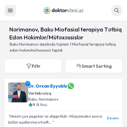
Axtar
Nərimanov, Baku Miofasial terapiya Tətbiq
Edən Həkimlər/Mütəxəssislər
Baku Nərimanov daxilində toplam
1
Miofasial terapiya tətbiq
edən həkim/mütəxəssis tapıldı
Filtr
Smart Sorting
Dr. Orxan Eyyublu
Vertebroloq
Baku
, Nərimanov
5
(
5
Rəy
)
Həkim çox peşəkar və diqqətlidir. Müayinədən sonra
Davamı
bütün suallarıma ətraflı...