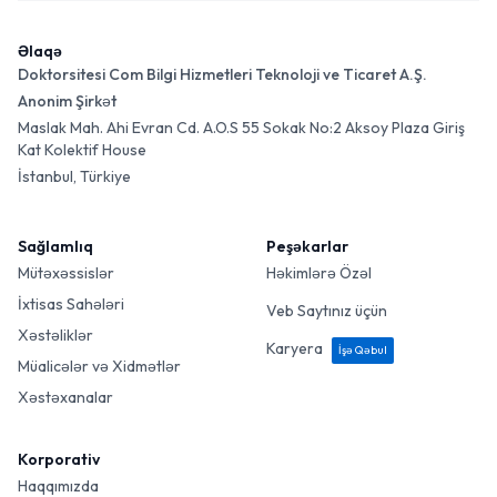
Əlaqə
Doktorsitesi Com Bilgi Hizmetleri Teknoloji ve Ticaret A.Ş.
Anonim Şirkət
Maslak Mah. Ahi Evran Cd. A.O.S 55 Sokak No:2 Aksoy Plaza Giriş
Kat Kolektif House
İstanbul, Türkiye
Sağlamlıq
Peşəkarlar
Mütəxəssislər
Həkimlərə Özəl
İxtisas Sahələri
Veb Saytınız üçün
Xəstəliklər
Karyera
İşə Qəbul
Müalicələr və Xidmətlər
Xəstəxanalar
Korporativ
Haqqımızda