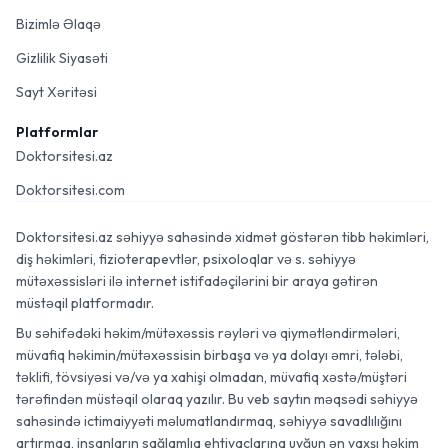
Bizimlə Əlaqə
Gizlilik Siyasəti
Sayt Xəritəsi
Platformlar
Doktorsitesi.az
Doktorsitesi.com
Doktorsitesi.az səhiyyə sahəsində xidmət göstərən tibb həkimləri,
diş həkimləri, fizioterapevtlər, psixoloqlar və s. səhiyyə
mütəxəssisləri ilə internet istifadəçilərini bir araya gətirən
müstəqil platformadır.
Bu səhifədəki həkim/mütəxəssis rəyləri və qiymətləndirmələri,
müvafiq həkimin/mütəxəssisin birbaşa və ya dolayı əmri, tələbi,
təklifi, tövsiyəsi və/və ya xahişi olmadan, müvafiq xəstə/müştəri
tərəfindən müstəqil olaraq yazılır. Bu veb saytın məqsədi səhiyyə
sahəsində ictimaiyyəti məlumatlandırmaq, səhiyyə savadlılığını
artırmaq, insanların sağlamlıq ehtiyaclarına uyğun ən yaxşı həkim