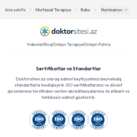
Ana səhifə
Miofasial Terapiya
Baku
Nərimanov
Videolar
Bloq
Onlayn Terapiya
Onlayn Pəhriz
Sertifikatlar və Standartlar
Doktorsitesi.az olaraq xidmət keyfiyyətimizi beynəlxalq
standartlarla təsdiqləyirik. ISO sertifikatlarımız və dövlət
qurumlarımız tərəfindən verilən akreditasiyalarımız ilə etibarlı və
təhlükəsiz xidmət göstəririk.