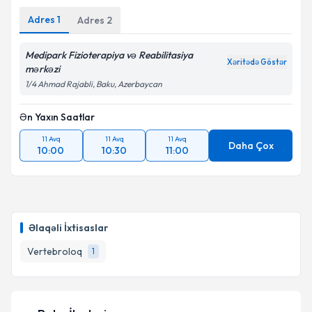
Adres
1
Adres
2
Medipark Fizioterapiya və Reabilitasiya
Xəritədə Göstər
mərkəzi
1/4 Ahmad Rajabli, Baku, Azerbaycan
Ən Yaxın Saatlar
11 Avq
11 Avq
11 Avq
Daha Çox
10:00
10:30
11:00
Əlaqəli İxtisaslar
Vertebroloq
1