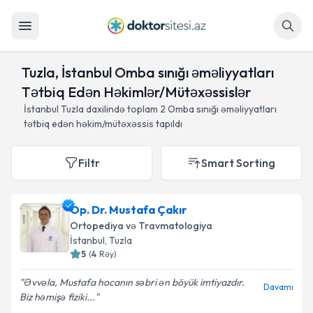
Axtar
Tuzla, İstanbul Omba sınığı əməliyyatları
Tətbiq Edən Həkimlər/Mütəxəssislər
İstanbul Tuzla daxilində toplam
2
Omba sınığı əməliyyatları
tətbiq edən həkim/mütəxəssis tapıldı
Filtr
Smart Sorting
Op. Dr. Mustafa Çakır
Ortopediya və Travmatologiya
İstanbul
, Tuzla
5
(
4
Rəy
)
Əvvəla, Mustafa hocanın səbri ən böyük imtiyazdır.
Davamı
Biz həmişə fiziki...