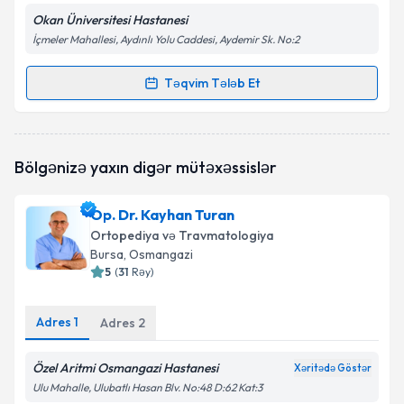
Okan Üniversitesi Hastanesi
İçmeler Mahallesi, Aydınlı Yolu Caddesi, Aydemir Sk. No:2
Təqvim Tələb Et
Randevu Təqvimi Tələbi
Op. Dr. Mustafa Çakır
{name} üçün randevu təqvimi
Bölgənizə yaxın digər mütəxəssislər
tələbi yaradın. Bu mütəxəssisdən randevu ala
biləcəyiniz təqvim hazır olduqda e-poçt ilə
məlumatlandırılacaqsınız.
Op. Dr. Kayhan Turan
Ortopediya və Travmatologiya
E-poçt Ünvanınız
Bursa
, Osmangazi
5
(
31
Rəy
)
Adres
1
Adres
2
Şəxsi məlumatlarımın emal edilməsinə dair
Aydınlatma Mətni
ni oxudum və şəxsi
məlumatlarımın göstərilən çərçivədə emal
Özel Aritmi Osmangazi Hastanesi
Xəritədə Göstər
edilməsinə razılıq verirəm.
Ulu Mahalle, Ulubatlı Hasan Blv. No:48 D:62 Kat:3