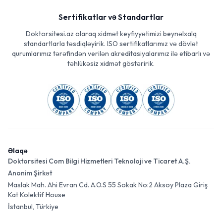
Sertifikatlar və Standartlar
Doktorsitesi.az olaraq xidmət keyfiyyətimizi beynəlxalq
standartlarla təsdiqləyirik. ISO sertifikatlarımız və dövlət
qurumlarımız tərəfindən verilən akreditasiyalarımız ilə etibarlı və
təhlükəsiz xidmət göstəririk.
Əlaqə
Doktorsitesi Com Bilgi Hizmetleri Teknoloji ve Ticaret A.Ş.
Anonim Şirkət
Maslak Mah. Ahi Evran Cd. A.O.S 55 Sokak No:2 Aksoy Plaza Giriş
Kat Kolektif House
İstanbul, Türkiye