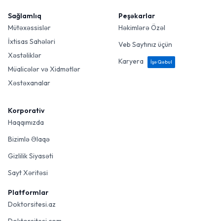
Sağlamlıq
Peşəkarlar
Mütəxəssislər
Həkimlərə Özəl
İxtisas Sahələri
Veb Saytınız üçün
Xəstəliklər
Karyera
İşə Qəbul
Müalicələr və Xidmətlər
Xəstəxanalar
Korporativ
Haqqımızda
Bizimlə Əlaqə
Gizlilik Siyasəti
Sayt Xəritəsi
Platformlar
Doktorsitesi.az