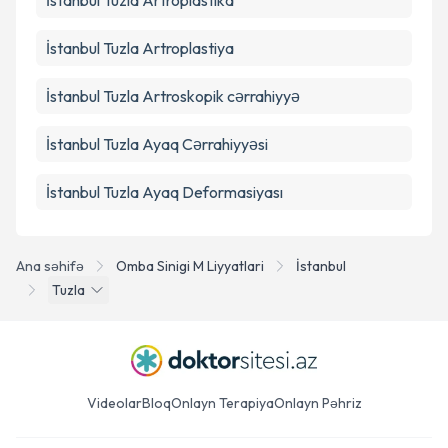
İstanbul Tuzla Artroplastika
İstanbul Tuzla Artroplastiya
İstanbul Tuzla Artroskopik cərrahiyyə
İstanbul Tuzla Ayaq Cərrahiyyəsi
İstanbul Tuzla Ayaq Deformasiyası
Ana səhifə
Omba Sinigi M Liyyatlari
İstanbul
Tuzla
Videolar
Bloq
Onlayn Terapiya
Onlayn Pəhriz