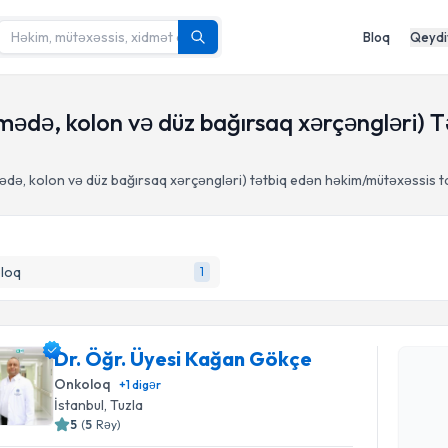
Bloq
Qeydi
(mədə, kolon və düz bağırsaq xərçəngləri) 
də, kolon və düz bağırsaq xərçəngləri) tətbiq edən həkim/mütəxəssis ta
loq
1
Randevu 
Dr. Öğr. 
Dr. Öğr. Üyesi Kağan Gökçe
tələbi yara
Onkoloq
+
1
digər
hazır olduq
İstanbul
, Tuzla
5
(
5
Rəy
)
E-poçt Ünv