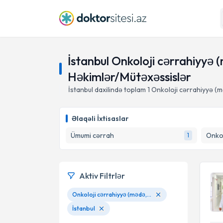
İstanbul Onkoloji cərrahiyyə 
Həkimlər/Mütəxəssislər
İstanbul daxilində toplam
1
Onkoloji cərrahiyyə (mə
Əlaqəli İxtisaslar
Ümumi cərrah
Onko
1
Aktiv Filtrlər
Onkoloji cərrahiyyə (mədə, kolon və düz bağırsaq xərçəngləri)
İstanbul