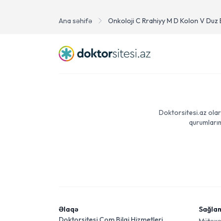
Özofagus xərçəngi
Ana səhifə
Onkoloji C Rrahiyy M D Kolon V Duz 
Doktorsitesi.az olar
qurumlarım
Əlaqə
Sağla
Doktorsitesi Com Bilgi Hizmetleri