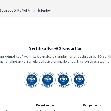
Bagirsaq X Rc Ngl Ri
İstanbul
Sertifikatlar və Standartlar
aq xidmət keyfiyyətimizi beynəlxalq standartlarla təsdiqləyirik. ISO sertif
ız tərəfindən verilən akreditasiyalarımız ilə etibarlı və təhlükəsiz xidmət 
mlıq
Peşəkarlar
Korporativ