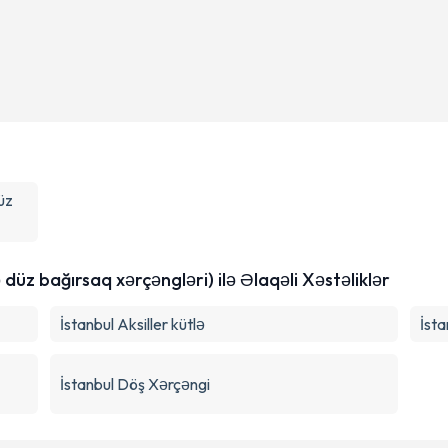
üz
düz bağırsaq xərçəngləri) ilə Əlaqəli Xəstəliklər
İstanbul Aksiller kütlə
İst
İstanbul Döş Xərçəngi