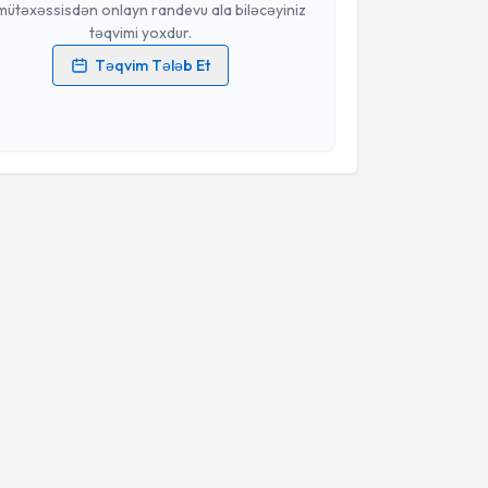
mütəxəssisdən onlayn randevu ala biləcəyiniz
təqvimi yoxdur.
Təqvim Tələb Et
məlumatlarımın emal edilməsinə dair
Aydınlatma
i oxudum və şəxsi məlumatlarımın göstərilən
ədə emal edilməsinə razılıq verirəm.
Təqvim Tələbini Göndər