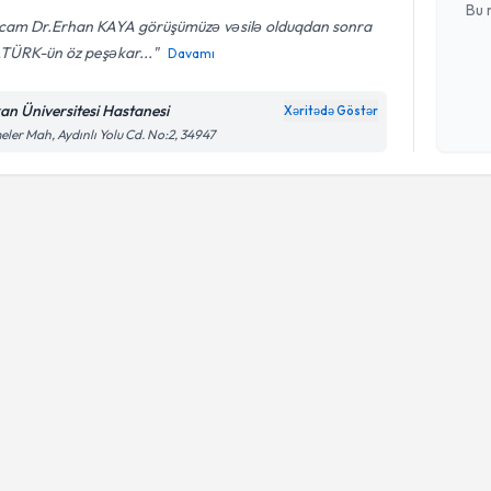
Bu 
cam Dr.Erhan KAYA görüşümüzə vəsilə olduqdan sonra
TÜRK-ün öz peşəkar...
Davamı
Şəxsi 
Mətni
n
an Üniversitesi Hastanesi
Xəritədə Göstər
çərçiv
eler Mah, Aydınlı Yolu Cd. No:2, 34947