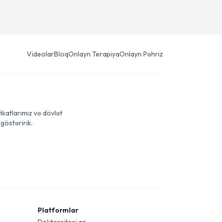
Videolar
Bloq
Onlayn Terapiya
Onlayn Pəhriz
ikatlarımız və dövlət
göstəririk.
Platformlar