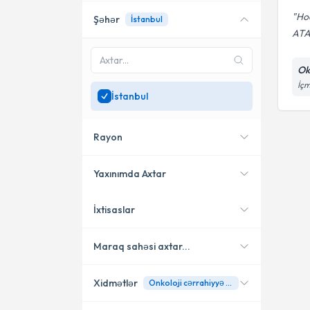
Ho
Şəhər
İstanbul
ATA
Ok
İçm
İstanbul
Rayon
Yaxınımda Axtar
İxtisaslar
Yerləşməmə yaxın
Tuzla
mütəxəssisləri göstər
Maraq sahəsi axtar...
Xidmətlər
Onkoloji cərrahiyyə (mədə, kolon və düz bağırsaq xərçəngləri)
Ümumi cərrah