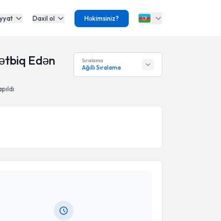
yyat
Daxil ol
Həkimsiniz?
Tətbiq Edən
Sıralama
Ağıllı Sıralama
pıldı
Təqvimi Tələbi
Üyesi Kağan Gökçe
{name} üçün randevu təqvimi
dın. Bu mütəxəssisdən randevu ala biləcəyiniz təqvim
da e-poçt ilə məlumatlandırılacaqsınız.
anınız