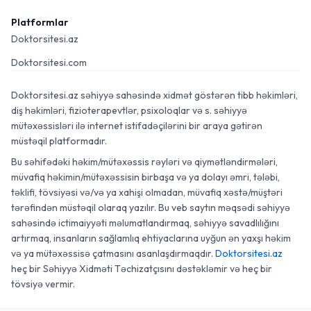
Platformlar
Doktorsitesi.az
Doktorsitesi.com
Doktorsitesi.az səhiyyə sahəsində xidmət göstərən tibb həkimləri,
diş həkimləri, fizioterapevtlər, psixoloqlar və s. səhiyyə
mütəxəssisləri ilə internet istifadəçilərini bir araya gətirən
müstəqil platformadır.
Bu səhifədəki həkim/mütəxəssis rəyləri və qiymətləndirmələri,
müvafiq həkimin/mütəxəssisin birbaşa və ya dolayı əmri, tələbi,
təklifi, tövsiyəsi və/və ya xahişi olmadan, müvafiq xəstə/müştəri
tərəfindən müstəqil olaraq yazılır. Bu veb saytın məqsədi səhiyyə
sahəsində ictimaiyyəti məlumatlandırmaq, səhiyyə savadlılığını
artırmaq, insanların sağlamlıq ehtiyaclarına uyğun ən yaxşı həkim
və ya mütəxəssisə çatmasını asanlaşdırmaqdır.
Doktorsitesi.az
heç bir Səhiyyə Xidməti Təchizatçısını dəstəkləmir və heç bir
tövsiyə vermir.