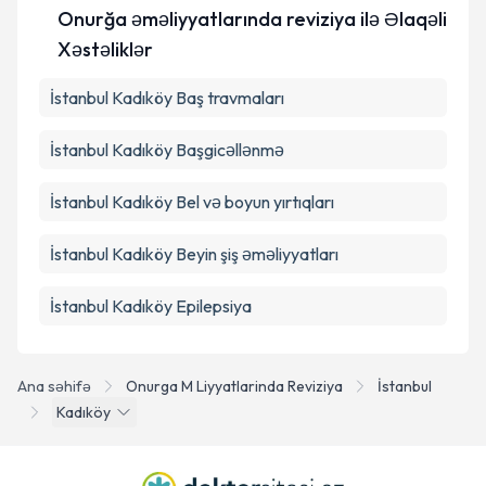
edilməsinə razılıq verirəm.
Onurğa əməliyyatlarında reviziya ilə Əlaqəli
Xəstəliklər
Təqvim Tələbini Göndər
İstanbul Kadıköy Baş travmaları
İstanbul Kadıköy Başgicəllənmə
İstanbul Kadıköy Bel və boyun yırtıqları
İstanbul Kadıköy Beyin şiş əməliyyatları
İstanbul Kadıköy Epilepsiya
Ana səhifə
Onurga M Liyyatlarinda Reviziya
İstanbul
Kadıköy