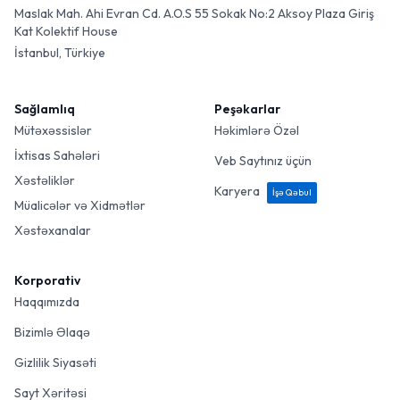
Maslak Mah. Ahi Evran Cd. A.O.S 55 Sokak No:2 Aksoy Plaza Giriş
Kat Kolektif House
İstanbul, Türkiye
Sağlamlıq
Peşəkarlar
Mütəxəssislər
Həkimlərə Özəl
İxtisas Sahələri
Veb Saytınız üçün
Xəstəliklər
Karyera
İşə Qəbul
Müalicələr və Xidmətlər
Xəstəxanalar
Korporativ
Haqqımızda
Bizimlə Əlaqə
Gizlilik Siyasəti
Sayt Xəritəsi