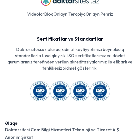
Videolar
Bloq
Onlayn Terapiya
Onlayn Pəhriz
Sertifikatlar və Standartlar
Doktorsitesi.az olaraq xidmət keyfiyyətimizi beynəlxalq
standartlarla təsdiqləyirik. ISO sertifikatlarımız və dövlət
qurumlarımız tərəfindən verilən akreditasiyalarımız ilə etibarlı və
təhlükəsiz xidmət göstəririk.
Əlaqə
Doktorsitesi Com Bilgi Hizmetleri Teknoloji ve Ticaret A.Ş.
Anonim Şirkət