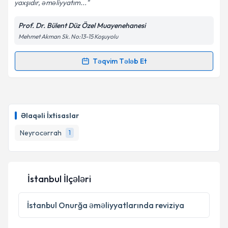
yaxşıdır, əməliyyatım...
Prof. Dr. Bülent Düz Özel Muayenehanesi
Mehmet Akman Sk. No:13-15 Koşuyolu
Təqvim Tələb Et
Randevu Təqvimi Tələbi
Prof. Dr. Bülent Düz
{name} üçün randevu təqvimi
tələbi yaradın. Bu mütəxəssisdən randevu ala
Əlaqəli İxtisaslar
biləcəyiniz təqvim hazır olduqda e-poçt ilə
məlumatlandırılacaqsınız.
Neyrocərrah
1
E-poçt Ünvanınız
İstanbul İlçələri
Şəxsi məlumatlarımın emal edilməsinə dair
İstanbul
Onurğa əməliyyatlarında reviziya
Aydınlatma Mətni
ni oxudum və şəxsi
məlumatlarımın göstərilən çərçivədə emal