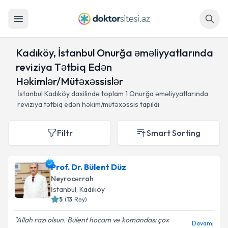
Axtar
Kadıköy, İstanbul Onurğa əməliyyatlarında
reviziya Tətbiq Edən
Həkimlər/Mütəxəssislər
İstanbul Kadıköy daxilində toplam
1
Onurğa əməliyyatlarında
reviziya tətbiq edən həkim/mütəxəssis tapıldı
Filtr
Smart Sorting
Prof. Dr. Bülent Düz
Neyrocərrah
İstanbul
, Kadıköy
5
(
13
Rəy
)
Allah razı olsun. Bülent hocam və komandası çox
Davamı