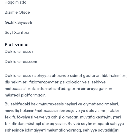
Haqqımızda
Bizimlə Əlaqə
Gizlilik Siyasəti
Sayt Xəritəsi
Platformlar
Doktorsitesi.az
Doktorsitesi.com
Doktorsitesi.az səhiyyə sahəsində xidmət göstərən tibb həkimləri,
diş həkimləri, fizioterapevtlər, psixoloqlar və s. səhiyyə
mütəxəssisləri ilə internet istifadəçilərini bir araya gətirən
müstəqil platformadır.
Bu səhifədəki həkim/mütəxəssis rəyləri və qiymətləndirmələri,
müvafiq həkimin/mütəxəssisin birbaşa və ya dolayı əmri, tələbi,
təklifi, tövsiyəsi və/və ya xahişi olmadan, müvafiq xəstə/müştəri
tərəfindən müstəqil olaraq yazılır. Bu veb saytın məqsədi səhiyyə
sahəsində ictimaiyyəti məlumatlandırmaq, səhiyyə savadlılığını