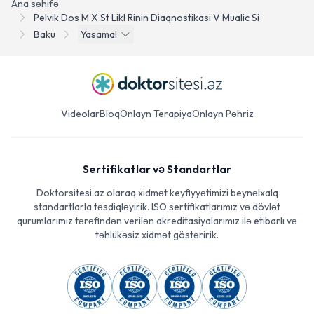
Ana səhifə
Pelvik Dos M X St Likl Rinin Diaqnostikasi V Mualic Si
Baku
Yasamal
Videolar
Bloq
Onlayn Terapiya
Onlayn Pəhriz
Sertifikatlar və Standartlar
Doktorsitesi.az olaraq xidmət keyfiyyətimizi beynəlxalq
standartlarla təsdiqləyirik. ISO sertifikatlarımız və dövlət
qurumlarımız tərəfindən verilən akreditasiyalarımız ilə etibarlı və
təhlükəsiz xidmət göstəririk.