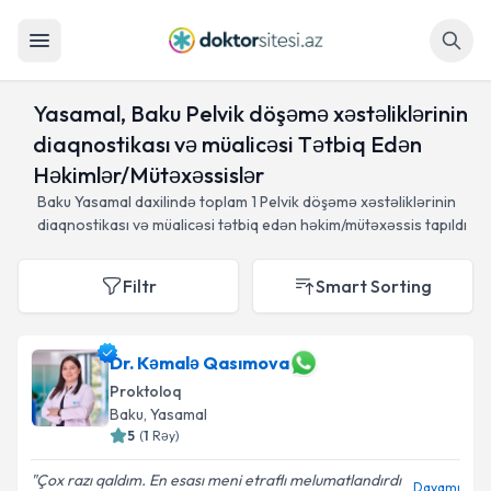
Axtar
Yasamal, Baku Pelvik döşəmə xəstəliklərinin
diaqnostikası və müalicəsi Tətbiq Edən
Həkimlər/Mütəxəssislər
Baku Yasamal daxilində toplam
1
Pelvik döşəmə xəstəliklərinin
diaqnostikası və müalicəsi tətbiq edən həkim/mütəxəssis tapıldı
Filtr
Smart Sorting
Dr. Kəmalə Qasımova
Proktoloq
Baku
, Yasamal
5
(
1
Rəy
)
Çox razı qaldım. En esası meni etraflı melumatlandırdı
Davamı