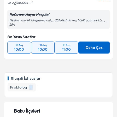
ve ağlımdaki...
Referans Hayat Hospital
Nəsimi r-nu, M.Mirqasımov küç.., 25ANəsimi r-nu, M.Mirqasımov küç..,
25A
Ən Yaxın Saatlar
10 Avq
10 Avq
10 Avq
Daha Çox
10:00
10:30
11:00
Əlaqəli İxtisaslar
Proktoloq
1
Baku İlçələri