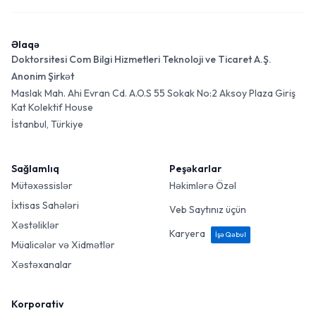
Əlaqə
Doktorsitesi Com Bilgi Hizmetleri Teknoloji ve Ticaret A.Ş.
Anonim Şirkət
Maslak Mah. Ahi Evran Cd. A.O.S 55 Sokak No:2 Aksoy Plaza Giriş
Kat Kolektif House
İstanbul, Türkiye
Sağlamlıq
Peşəkarlar
Mütəxəssislər
Həkimlərə Özəl
İxtisas Sahələri
Veb Saytınız üçün
Xəstəliklər
Karyera
İşə Qəbul
Müalicələr və Xidmətlər
Xəstəxanalar
Korporativ