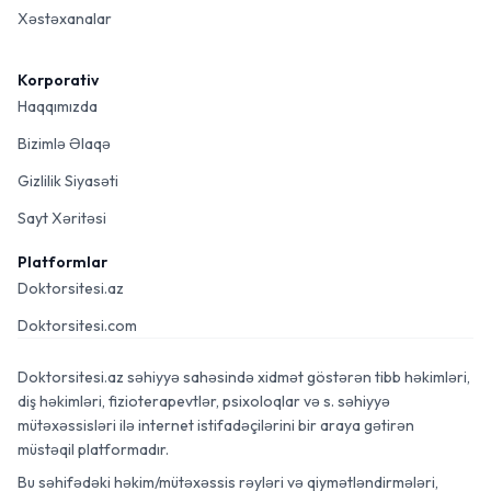
Xəstəxanalar
Korporativ
Haqqımızda
Bizimlə Əlaqə
Gizlilik Siyasəti
Sayt Xəritəsi
Platformlar
Doktorsitesi.az
Doktorsitesi.com
Doktorsitesi.az səhiyyə sahəsində xidmət göstərən tibb həkimləri,
diş həkimləri, fizioterapevtlər, psixoloqlar və s. səhiyyə
mütəxəssisləri ilə internet istifadəçilərini bir araya gətirən
müstəqil platformadır.
Bu səhifədəki həkim/mütəxəssis rəyləri və qiymətləndirmələri,