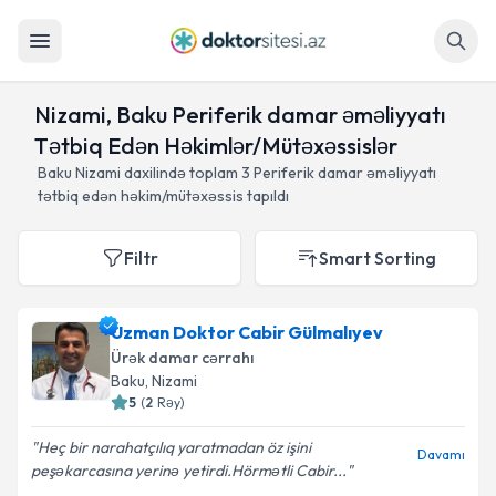
Axtar
Nizami, Baku Periferik damar əməliyyatı
Tətbiq Edən Həkimlər/Mütəxəssislər
Baku Nizami daxilində toplam
3
Periferik damar əməliyyatı
tətbiq edən həkim/mütəxəssis tapıldı
Filtr
Smart Sorting
Uzman Doktor Cabir Gülmalıyev
Ürək damar cərrahı
Baku
, Nizami
5
(
2
Rəy
)
Heç bir narahatçılıq yaratmadan öz işini
Davamı
peşəkarcasına yerinə yetirdi.Hörmətli Cabir...