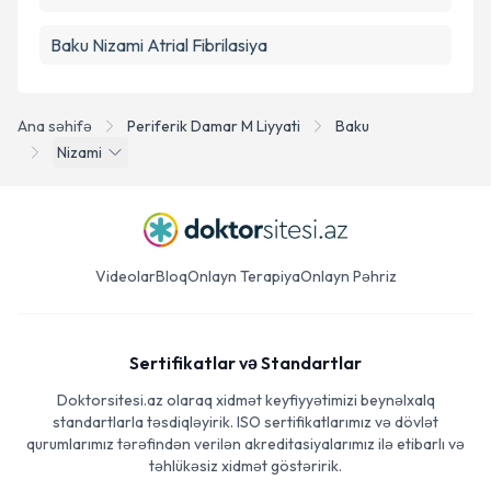
Baku Nizami Atrial Fibrilasiya
Ana səhifə
Periferik Damar M Liyyati
Baku
Nizami
Videolar
Bloq
Onlayn Terapiya
Onlayn Pəhriz
Sertifikatlar və Standartlar
Doktorsitesi.az olaraq xidmət keyfiyyətimizi beynəlxalq
standartlarla təsdiqləyirik. ISO sertifikatlarımız və dövlət
qurumlarımız tərəfindən verilən akreditasiyalarımız ilə etibarlı və
təhlükəsiz xidmət göstəririk.