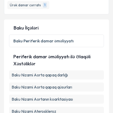
məlumatlandırılacaqsınız.
Ürək damar cərrahı
1
E-poçt Ünvanınız
Baku İlçələri
Şəxsi məlumatlarımın emal edilməsinə dair
Baku
Periferik damar əməliyyatı
Aydınlatma Mətni
ni oxudum və şəxsi
məlumatlarımın göstərilən çərçivədə emal
edilməsinə razılıq verirəm.
Periferik damar əməliyyatı ilə Əlaqəli
Xəstəliklər
Təqvim Tələbini Göndər
Baku Nizami Aorta qapaq darlığı
Baku Nizami Aorta qapaq qüsurları
Baku Nizami Aortanın koarktasiyası
Baku Nizami Ateroskleroz