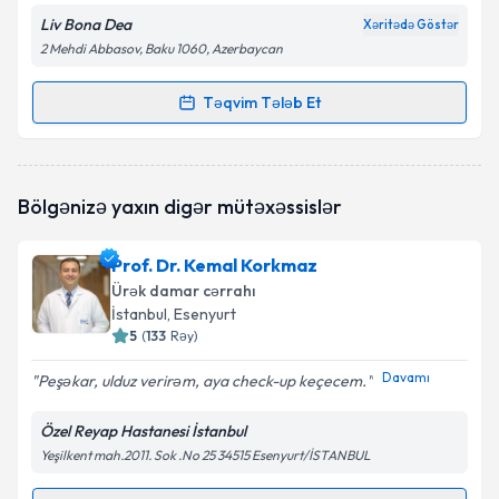
Liv Bona Dea
Xəritədə Göstər
2 Mehdi Abbasov, Baku 1060, Azerbaycan
Təqvim Tələb Et
Randevu Təqvimi Tələbi
Uzman Doktor Cabir Gülmalıyev
{name} üçün
Bölgənizə yaxın digər mütəxəssislər
randevu təqvimi tələbi yaradın. Bu mütəxəssisdən
randevu ala biləcəyiniz təqvim hazır olduqda e-poçt
ilə məlumatlandırılacaqsınız.
Prof. Dr. Kemal Korkmaz
Ürək damar cərrahı
E-poçt Ünvanınız
İstanbul
, Esenyurt
5
(
133
Rəy
)
Davamı
Peşəkar, ulduz verirəm, aya check-up keçecem.
Şəxsi məlumatlarımın emal edilməsinə dair
Özel Reyap Hastanesi İstanbul
Aydınlatma Mətni
ni oxudum və şəxsi
məlumatlarımın göstərilən çərçivədə emal
Yeşilkent mah.2011. Sok .No 25 34515 Esenyurt/İSTANBUL
edilməsinə razılıq verirəm.