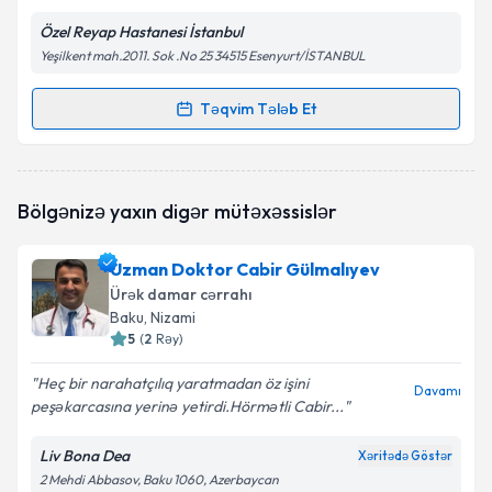
Özel Reyap Hastanesi İstanbul
Yeşilkent mah.2011. Sok .No 25 34515 Esenyurt/İSTANBUL
Təqvim Tələb Et
Randevu Təqvimi Tələbi
Prof. Dr. Kemal Korkmaz
{name} üçün randevu
Bölgənizə yaxın digər mütəxəssislər
təqvimi tələbi yaradın. Bu mütəxəssisdən randevu ala
biləcəyiniz təqvim hazır olduqda e-poçt ilə
məlumatlandırılacaqsınız.
Uzman Doktor Cabir Gülmalıyev
Ürək damar cərrahı
E-poçt Ünvanınız
Baku
, Nizami
5
(
2
Rəy
)
Heç bir narahatçılıq yaratmadan öz işini
Davamı
peşəkarcasına yerinə yetirdi.Hörmətli Cabir...
Şəxsi məlumatlarımın emal edilməsinə dair
Aydınlatma Mətni
ni oxudum və şəxsi
məlumatlarımın göstərilən çərçivədə emal
Liv Bona Dea
Xəritədə Göstər
edilməsinə razılıq verirəm.
2 Mehdi Abbasov, Baku 1060, Azerbaycan