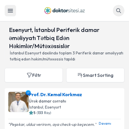
Axtar
Esenyurt, İstanbul Periferik damar
əməliyyatı Tətbiq Edən
Həkimlər/Mütəxəssislər
İstanbul Esenyurt daxilində toplam
3
Periferik damar əməliyyatı
tətbiq edən həkim/mütəxəssis tapıldı
Filtr
Smart Sorting
Prof. Dr. Kemal Korkmaz
Ürək damar cərrahı
İstanbul
, Esenyurt
5
(
133
Rəy
)
Davamı
Peşəkar, ulduz verirəm, aya check-up keçecem.