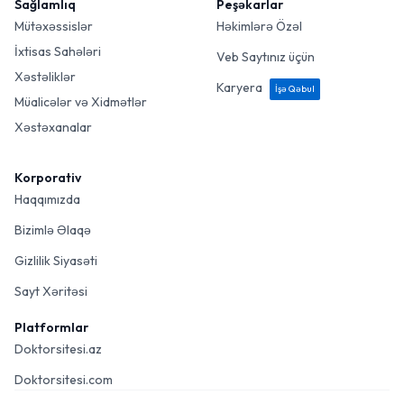
Sağlamlıq
Peşəkarlar
Mütəxəssislər
Həkimlərə Özəl
İxtisas Sahələri
Veb Saytınız üçün
Xəstəliklər
Karyera
İşə Qəbul
Müalicələr və Xidmətlər
Xəstəxanalar
Korporativ
Haqqımızda
Bizimlə Əlaqə
Gizlilik Siyasəti
Sayt Xəritəsi
Platformlar
Doktorsitesi.az
Doktorsitesi.com