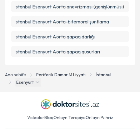
İstanbul Esenyurt Aorta anevrizması (genişlənməsi)
İstanbul Esenyurt Aorta-bifemoral şuntlama
İstanbul Esenyurt Aorta qapaq darlığı
İstanbul Esenyurt Aorta qapaq qüsurları
Ana səhifə
Periferik Damar M Liyyati
İstanbul
Esenyurt
Videolar
Bloq
Onlayn Terapiya
Onlayn Pəhriz