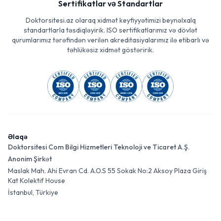
Sertifikatlar və Standartlar
Doktorsitesi.az olaraq xidmət keyfiyyətimizi beynəlxalq
standartlarla təsdiqləyirik. ISO sertifikatlarımız və dövlət
qurumlarımız tərəfindən verilən akreditasiyalarımız ilə etibarlı və
təhlükəsiz xidmət göstəririk.
Əlaqə
Doktorsitesi Com Bilgi Hizmetleri Teknoloji ve Ticaret A.Ş.
Anonim Şirkət
Maslak Mah. Ahi Evran Cd. A.O.S 55 Sokak No:2 Aksoy Plaza Giriş
Kat Kolektif House
İstanbul, Türkiye