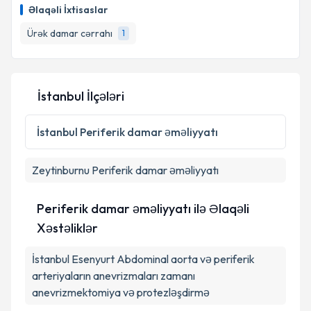
tələbi yaradın. Bu mütəxəssisdən randevu ala
Əlaqəli İxtisaslar
biləcəyiniz təqvim hazır olduqda e-poçt ilə
məlumatlandırılacaqsınız.
Ürək damar cərrahı
1
E-poçt Ünvanınız
İstanbul İlçələri
Şəxsi məlumatlarımın emal edilməsinə dair
İstanbul
Periferik damar əməliyyatı
Aydınlatma Mətni
ni oxudum və şəxsi
məlumatlarımın göstərilən çərçivədə emal
edilməsinə razılıq verirəm.
Zeytinburnu
Periferik damar əməliyyatı
Periferik damar əməliyyatı ilə Əlaqəli
Təqvim Tələbini Göndər
Xəstəliklər
İstanbul Esenyurt Abdominal aorta və periferik
arteriyaların anevrizmaları zamanı
anevrizmektomiya və protezləşdirmə