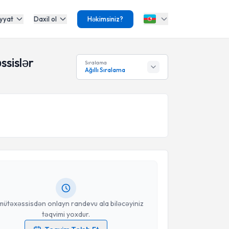
yyat
Daxil ol
Həkimsiniz?
ssislər
Sıralama
Ağıllı Sıralama
Təqvimi Tələbi
Erhun Eyüboğlu
{name} üçün randevu təqvimi tələbi
 mütəxəssisdən randevu ala biləcəyiniz təqvim hazır
oçt ilə məlumatlandırılacaqsınız.
anınız
mütəxəssisdən onlayn randevu ala biləcəyiniz
təqvimi yoxdur.