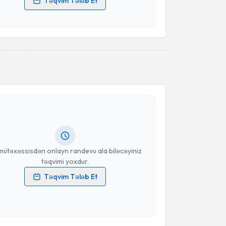
Təqvim Tələb Et
məlumatlarımın emal edilməsinə dair
Aydınlatma
i oxudum və şəxsi məlumatlarımın göstərilən
ədə emal edilməsinə razılıq verirəm.
Təqvim Tələbini Göndər
Təqvimi Tələbi
Nurullah Bülbüller
{name} üçün randevu təqvimi
dın. Bu mütəxəssisdən randevu ala biləcəyiniz təqvim
da e-poçt ilə məlumatlandırılacaqsınız.
anınız
mütəxəssisdən onlayn randevu ala biləcəyiniz
təqvimi yoxdur.
Təqvim Tələb Et
məlumatlarımın emal edilməsinə dair
Aydınlatma
i oxudum və şəxsi məlumatlarımın göstərilən
ədə emal edilməsinə razılıq verirəm.