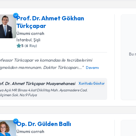
Randevu 
Prof. Dr. Ahmet Gökhan
Prof. Dr.
Türkçapar
təqvimi təl
Ümumi cərrah
təqvim hazı
İstanbul
, Şişli
E-poçt Ünv
5
(
6
Rəy
)
Bu 
fessor Türkcapar və komandası ilə təcrübələrimi
üşməkdən məmnunam. Doktor Türkcaparı...
Davamı
Şəxsi 
Mətni
n
of. Dr. Ahmet Türkçapar Muayenehanesi
Xəritədə Göstər
çərçiv
ya Açık MR Binası 4.kat Dikilitaş Mah. Ayazmadere Cad.
ilçimen Sok. No:9 Fulya
Randevu 
Op. Dr. Gü
Op. Dr. Gülden Ballı
yaradın. Bu
Ümumi cərrah
olduqda e-p