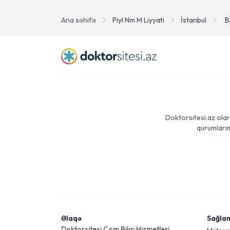
Ana səhifə
Piyl Nm M Liyyati
İstanbul
B
Doktorsitesi.az olar
qurumlarım
Əlaqə
Sağla
Doktorsitesi Com Bilgi Hizmetleri