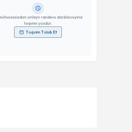
anınız
mütəxəssisdən onlayn randevu ala biləcəyiniz
təqvimi yoxdur.
Təqvim Tələb Et
məlumatlarımın emal edilməsinə dair
Aydınlatma
i oxudum və şəxsi məlumatlarımın göstərilən
ədə emal edilməsinə razılıq verirəm.
Təqvim Tələbini Göndər