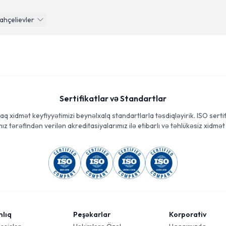
ahçelievler
Sertifikatlar və Standartlar
aq xidmət keyfiyyətimizi beynəlxalq standartlarla təsdiqləyirik. ISO sertif
ız tərəfindən verilən akreditasiyalarımız ilə etibarlı və təhlükəsiz xidmət 
mlıq
Peşəkarlar
Korporativ