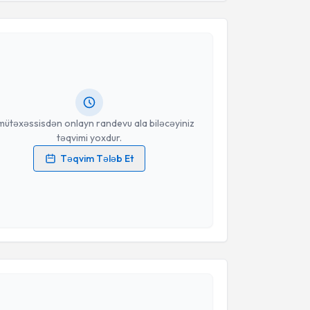
Təqvimi Tələbi
Təqvim Tələbini Göndər
 Ahmet Gökhan Türkçapar
{name} üçün randevu
əbi yaradın. Bu mütəxəssisdən randevu ala biləcəyiniz
r olduqda e-poçt ilə məlumatlandırılacaqsınız.
anınız
mütəxəssisdən onlayn randevu ala biləcəyiniz
təqvimi yoxdur.
Təqvim Tələb Et
məlumatlarımın emal edilməsinə dair
Aydınlatma
i oxudum və şəxsi məlumatlarımın göstərilən
ədə emal edilməsinə razılıq verirəm.
Təqvimi Tələbi
Təqvim Tələbini Göndər
lden Ballı
{name} üçün randevu təqvimi tələbi
 mütəxəssisdən randevu ala biləcəyiniz təqvim hazır
oçt ilə məlumatlandırılacaqsınız.