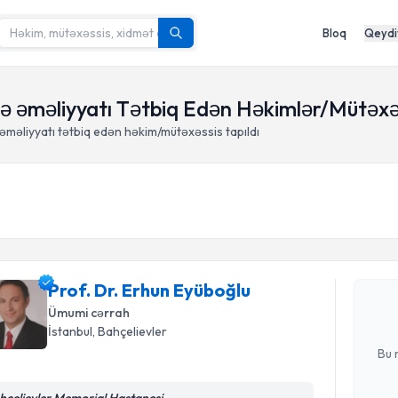
Bloq
Qeydi
mə əməliyyatı Tətbiq Edən Həkimlər/Mütəxə
əməliyyatı tətbiq edən həkim/mütəxəssis tapıldı
Randevu 
Prof. Dr. 
yaradın. Bu
Prof. Dr. Erhun Eyüboğlu
olduqda e-p
Ümumi cərrah
E-poçt Ünv
İstanbul
, Bahçelievler
Bu 