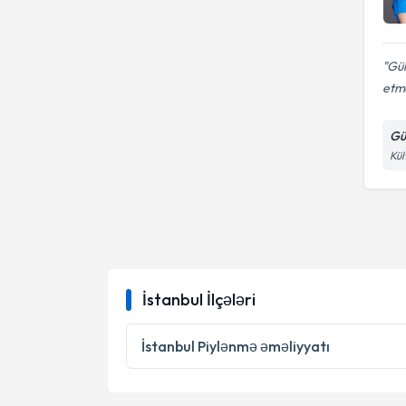
Gül
etm
Gül
Kül
İstanbul İlçələri
İstanbul
Piylənmə əməliyyatı