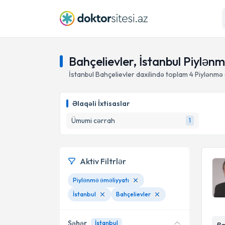
Bahçelievler, İstanbul Piylən
İstanbul Bahçelievler daxilində toplam
4
Piylənmə 
Əlaqəli İxtisaslar
Ümumi cərrah
1
Aktiv Filtrlər
Piylənmə əməliyyatı
İstanbul
Bahçelievler
Şəhər
İstanbul