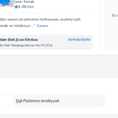
İzmir
, Konak
5
(
113
Rəy
)
E-poçt Ünv
Bu 
dən xanımı öz sahəsinin mütəxəssisi, xəstəliyi izah
əkdə və müalicəyə...
Davamı
Şəxsi 
Mətni
n
den Ballı Şəxsi Klinikası
Xəritədə Göstər
çərçiv
tür Mah Talatpaşa Bulvarı No:1 K:3 D:6
Şişli
Piylənmə əməliyyatı