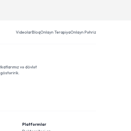
Videolar
Bloq
Onlayn Terapiya
Onlayn Pəhriz
ikatlarımız və dövlət
göstəririk.
Platformlar