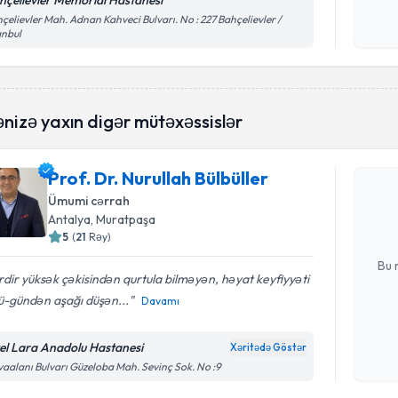
hçelievler Memorial Hastanesi
Şəxsi 
çelievler Mah. Adnan Kahveci Bulvarı. No : 227 Bahçelievler /
anbul
Mətni
n
çərçiv
Randevu 
nizə yaxın digər mütəxəssislər
Prof. Dr. 
Prof. Dr. Nurullah Bülbüller
tələbi yara
Ümumi cərrah
hazır olduq
Antalya
, Muratpaşa
5
(
21
Rəy
)
E-poçt Ünv
Bu 
ərdir yüksək çəkisindən qurtula bilməyən, həyat keyfiyyəti
ü-gündən aşağı düşən...
Davamı
Şəxsi 
Mətni
n
el Lara Anadolu Hastanesi
Xəritədə Göstər
çərçiv
aalanı Bulvarı Güzeloba Mah. Sevinç Sok. No :9