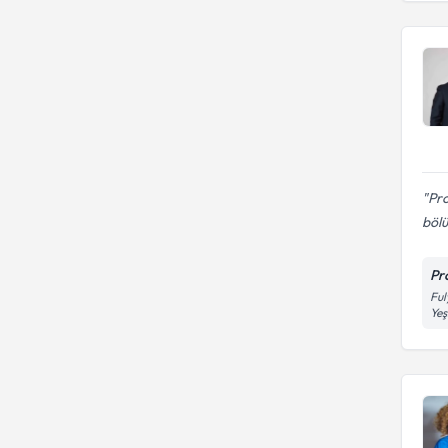
Reflüks əməliyyatı
İstanbul Üniversitesi
Şəkərli diabet
Prof. Dr.
Pro
böl
Pr
Ful
Yeş