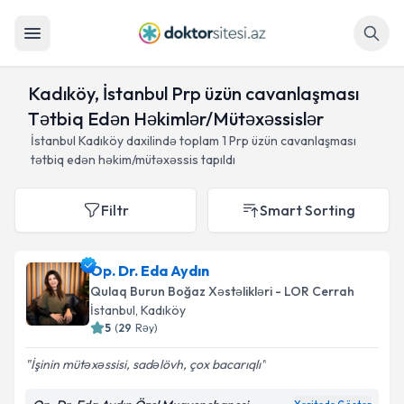
Axtar
Kadıköy, İstanbul Prp üzün cavanlaşması
Tətbiq Edən Həkimlər/Mütəxəssislər
İstanbul Kadıköy daxilində toplam
1
Prp üzün cavanlaşması
tətbiq edən həkim/mütəxəssis tapıldı
Filtr
Smart Sorting
Op. Dr. Eda Aydın
Qulaq Burun Boğaz Xəstəlikləri - LOR Cerrah
İstanbul
, Kadıköy
5
(
29
Rəy
)
İşinin mütəxəssisi, sadəlövh, çox bacarıqlı