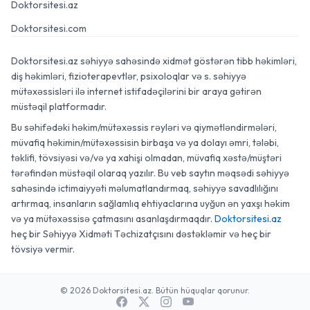
Doktorsitesi.az
Doktorsitesi.com
Doktorsitesi.az səhiyyə sahəsində xidmət göstərən tibb həkimləri,
diş həkimləri, fizioterapevtlər, psixoloqlar və s. səhiyyə
mütəxəssisləri ilə internet istifadəçilərini bir araya gətirən
müstəqil platformadır.
Bu səhifədəki həkim/mütəxəssis rəyləri və qiymətləndirmələri,
müvafiq həkimin/mütəxəssisin birbaşa və ya dolayı əmri, tələbi,
təklifi, tövsiyəsi və/və ya xahişi olmadan, müvafiq xəstə/müştəri
tərəfindən müstəqil olaraq yazılır. Bu veb saytın məqsədi səhiyyə
sahəsində ictimaiyyəti məlumatlandırmaq, səhiyyə savadlılığını
artırmaq, insanların sağlamlıq ehtiyaclarına uyğun ən yaxşı həkim
və ya mütəxəssisə çatmasını asanlaşdırmaqdır.
Doktorsitesi.az
heç bir Səhiyyə Xidməti Təchizatçısını dəstəkləmir və heç bir
tövsiyə vermir.
© 2026 Doktorsitesi.az. Bütün hüquqlar qorunur.