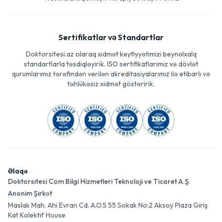
Sertifikatlar və Standartlar
Doktorsitesi.az olaraq xidmət keyfiyyətimizi beynəlxalq
standartlarla təsdiqləyirik. ISO sertifikatlarımız və dövlət
qurumlarımız tərəfindən verilən akreditasiyalarımız ilə etibarlı və
təhlükəsiz xidmət göstəririk.
Əlaqə
Doktorsitesi Com Bilgi Hizmetleri Teknoloji ve Ticaret A.Ş.
Anonim Şirkət
Maslak Mah. Ahi Evran Cd. A.O.S 55 Sokak No:2 Aksoy Plaza Giriş
Kat Kolektif House