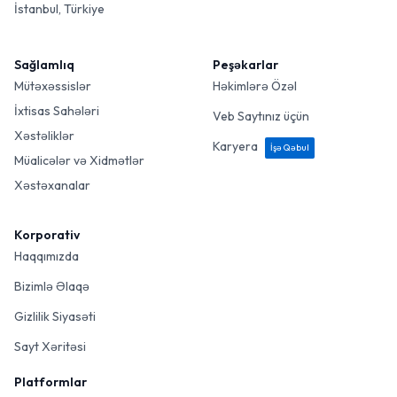
İstanbul, Türkiye
Sağlamlıq
Peşəkarlar
Mütəxəssislər
Həkimlərə Özəl
İxtisas Sahələri
Veb Saytınız üçün
Xəstəliklər
Karyera
İşə Qəbul
Müalicələr və Xidmətlər
Xəstəxanalar
Korporativ
Haqqımızda
Bizimlə Əlaqə
Gizlilik Siyasəti
Sayt Xəritəsi
Platformlar