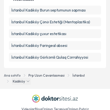
Təqvim Tələbini Göndər
İstanbul Kadıköy Burun septumunun sapması
İstanbul Kadıköy Çənə Estetiği (Mentoplastika)
İstanbul Kadıköy çuxur estetikası
İstanbul Kadıköy Faringeal absesi
İstanbul Kadıköy Görkəmli Qulaq Cərrahiyyəsi
Ana səhifə
Prp Uzun Cavanlasmasi
İstanbul
Kadıköy
Videolar
Bloq
Onlayn Terapiya
Onlayn Pəhriz