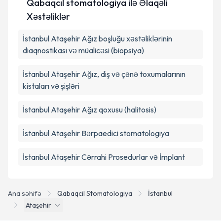
Qabaqcıl stomatologiya ilə Əlaqəli
Xəstəliklər
Təqvim Tələbini Göndər
İstanbul Ataşehir Ağız boşluğu xəstəliklərinin
diaqnostikası və müalicəsi (biopsiya)
İstanbul Ataşehir Ağız, diş və çənə toxumalarının
kistaları və şişləri
İstanbul Ataşehir Ağız qoxusu (halitosis)
İstanbul Ataşehir Bərpaedici stomatologiya
İstanbul Ataşehir Cərrahi Prosedurlar və İmplant
Ana səhifə
Qabaqcil Stomatologiya
İstanbul
Ataşehir