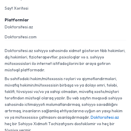
Sayt Xəritəsi
Platformlar
Doktorsitesi.az
Doktorsitesi.com
Doktorsitesi.az səhiyyə sahəsində xidmət göstərən tibb həkimləri,
diş həkimləri, fizioterapevtlər, psixoloqlar və s. səhiyyə
mütəxəssisləri ilə internet istifadəçilərini bir araya gətirən
müstəqil platformadır.
Bu səhifədəki həkim/mütəxəssis rəyləri və qiymətləndirmələri,
müvafiq həkimin/mütəxəssisin birbaşa və ya dolayı əmri, tələbi,
təklifi, tövsiyəsi və/və ya xahişi olmadan, müvafiq xəstə/müştəri
tərəfindən müstəqil olaraq yazılır. Bu veb saytın məqsədi səhiyyə
sahəsində ictimaiyyəti məlumatlandırmaq, səhiyyə savadlılığını
artırmaq, insanların sağlamlıq ehtiyaclarına uyğun ən yaxşı həkim
və ya mütəxəssisə çatmasını asanlaşdırmaqdır.
Doktorsitesi.az
heç bir Səhiyyə Xidməti Təchizatçısını dəstəkləmir və heç bir
tövsiyə vermir.