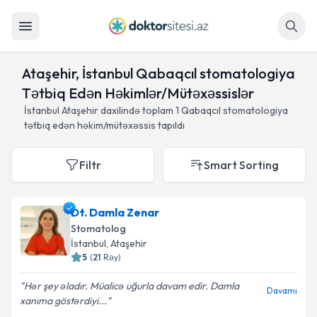
Axtar
Ataşehir, İstanbul Qabaqcıl stomatologiya
Tətbiq Edən Həkimlər/Mütəxəssislər
İstanbul Ataşehir daxilində toplam
1
Qabaqcıl stomatologiya
tətbiq edən həkim/mütəxəssis tapıldı
Filtr
Smart Sorting
Dt. Damla Zenar
Stomatolog
İstanbul
, Ataşehir
5
(
21
Rəy
)
Hər şey əladır. Müalicə uğurla davam edir. Damla
Davamı
xanıma göstərdiyi...