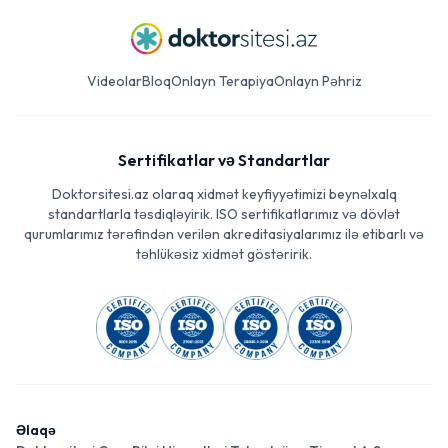
Videolar
Bloq
Onlayn Terapiya
Onlayn Pəhriz
Sertifikatlar və Standartlar
Doktorsitesi.az olaraq xidmət keyfiyyətimizi beynəlxalq
standartlarla təsdiqləyirik. ISO sertifikatlarımız və dövlət
qurumlarımız tərəfindən verilən akreditasiyalarımız ilə etibarlı və
təhlükəsiz xidmət göstəririk.
Əlaqə