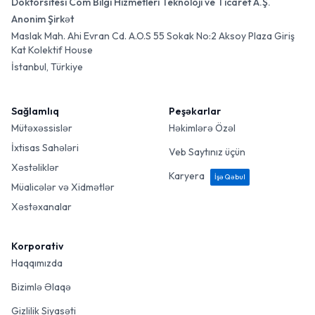
Doktorsitesi Com Bilgi Hizmetleri Teknoloji ve Ticaret A.Ş.
Anonim Şirkət
Maslak Mah. Ahi Evran Cd. A.O.S 55 Sokak No:2 Aksoy Plaza Giriş
Kat Kolektif House
İstanbul, Türkiye
Sağlamlıq
Peşəkarlar
Mütəxəssislər
Həkimlərə Özəl
İxtisas Sahələri
Veb Saytınız üçün
Xəstəliklər
Karyera
İşə Qəbul
Müalicələr və Xidmətlər
Xəstəxanalar
Korporativ
Haqqımızda
Bizimlə Əlaqə
Gizlilik Siyasəti