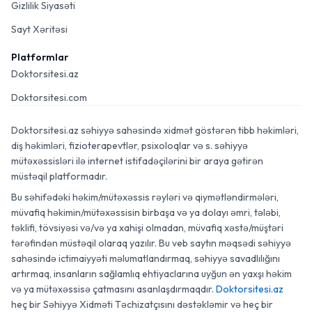
Gizlilik Siyasəti
Sayt Xəritəsi
Platformlar
Doktorsitesi.az
Doktorsitesi.com
Doktorsitesi.az səhiyyə sahəsində xidmət göstərən tibb həkimləri,
diş həkimləri, fizioterapevtlər, psixoloqlar və s. səhiyyə
mütəxəssisləri ilə internet istifadəçilərini bir araya gətirən
müstəqil platformadır.
Bu səhifədəki həkim/mütəxəssis rəyləri və qiymətləndirmələri,
müvafiq həkimin/mütəxəssisin birbaşa və ya dolayı əmri, tələbi,
təklifi, tövsiyəsi və/və ya xahişi olmadan, müvafiq xəstə/müştəri
tərəfindən müstəqil olaraq yazılır. Bu veb saytın məqsədi səhiyyə
sahəsində ictimaiyyəti məlumatlandırmaq, səhiyyə savadlılığını
artırmaq, insanların sağlamlıq ehtiyaclarına uyğun ən yaxşı həkim
və ya mütəxəssisə çatmasını asanlaşdırmaqdır.
Doktorsitesi.az
heç bir Səhiyyə Xidməti Təchizatçısını dəstəkləmir və heç bir