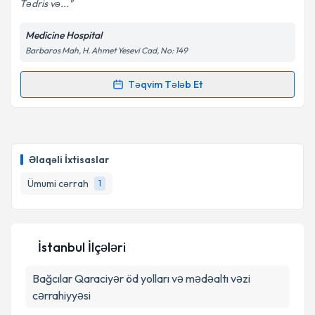
Tədris və...
Medicine Hospital
Barbaros Mah, H. Ahmet Yesevi Cad, No: 149
Təqvim Tələb Et
Randevu Təqvimi Tələbi
Prof. Dr. Mustafa Uygar Kalaycı
{name} üçün
randevu təqvimi tələbi yaradın. Bu mütəxəssisdən
Əlaqəli İxtisaslar
randevu ala biləcəyiniz təqvim hazır olduqda e-poçt
ilə məlumatlandırılacaqsınız.
Ümumi cərrah
1
E-poçt Ünvanınız
İstanbul İlçələri
Bağcılar
Şəxsi məlumatlarımın emal edilməsinə dair
Qaraciyər öd yolları və mədəaltı vəzi
Aydınlatma Mətni
ni oxudum və şəxsi
cərrahiyyəsi
məlumatlarımın göstərilən çərçivədə emal