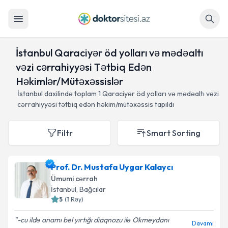
Axtar
İstanbul Qaraciyər öd yolları və mədəaltı
vəzi cərrahiyyəsi Tətbiq Edən
Həkimlər/Mütəxəssislər
İstanbul daxilində toplam
1
Qaraciyər öd yolları və mədəaltı vəzi
cərrahiyyəsi tətbiq edən həkim/mütəxəssis tapıldı
Filtr
Smart Sorting
Prof. Dr. Mustafa Uygar Kalaycı
Ümumi cərrah
İstanbul
, Bağcılar
5
(
1
Rəy
)
-cu ildə anamı bel yırtığı diaqnozu ilə Okmeydanı
Davamı