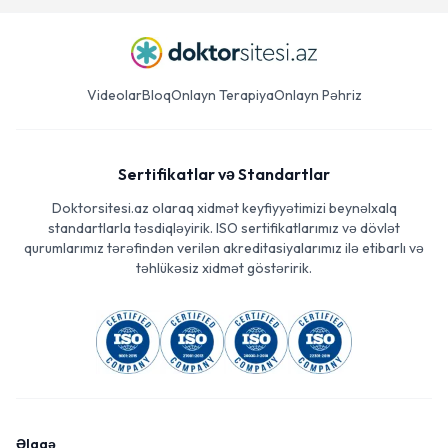
Videolar
Bloq
Onlayn Terapiya
Onlayn Pəhriz
Sertifikatlar və Standartlar
Doktorsitesi.az olaraq xidmət keyfiyyətimizi beynəlxalq
standartlarla təsdiqləyirik. ISO sertifikatlarımız və dövlət
qurumlarımız tərəfindən verilən akreditasiyalarımız ilə etibarlı və
təhlükəsiz xidmət göstəririk.
Əlaqə