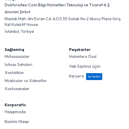
Doktorsitesi Com Bilgi Hizmetleri Teknoloji ve Ticaret A.Ş.
Anonim Şirkət
Maslak Mah. Ahi Evran Cd. A.O.S 55 Sokak No:2 Aksoy Plaza Giriş
Kat Kolektif House
İstanbul, Türkiye
Sağlamlıq
Peşəkarlar
Mütəxəssislər
Həkimlərə Özəl
İxtisas Sahələri
Veb Saytınız üçün
Xəstəliklər
Karyera
İşə Qəbul
Müalicələr və Xidmətlər
Xəstəxanalar
Korporativ
Haqqımızda
Bizimlə Əlaqə