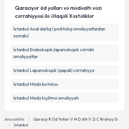
edilməsinə razılıq verirəm.
Qaraciyər öd yolları və mədəaltı vəzi
cərrahiyyəsi ilə Əlaqəli Xəstəliklər
Təqvim Tələbini Göndər
İstanbul Anal darlıq ( proktoloji əməliyyatlardan
sonrakı)
İstanbul Endoskopik,laparoskopik cərrahi
əməliyyatlar
İstanbul Laparoskopik (qapalı) cərrahiyyə
İstanbul Mədə botoksu
İstanbul Mədə kiçiltmə əməliyyatı
Ana səhifə
Qaraciy R Od Yollari V M D Alti V Zi C Rrahiyy Si
İstanbul