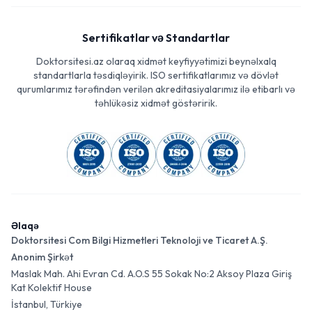
Sertifikatlar və Standartlar
Doktorsitesi.az olaraq xidmət keyfiyyətimizi beynəlxalq
standartlarla təsdiqləyirik. ISO sertifikatlarımız və dövlət
qurumlarımız tərəfindən verilən akreditasiyalarımız ilə etibarlı və
təhlükəsiz xidmət göstəririk.
Əlaqə
Doktorsitesi Com Bilgi Hizmetleri Teknoloji ve Ticaret A.Ş.
Anonim Şirkət
Maslak Mah. Ahi Evran Cd. A.O.S 55 Sokak No:2 Aksoy Plaza Giriş
Kat Kolektif House
İstanbul, Türkiye