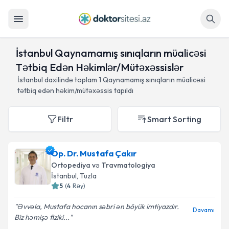
Axtar
İstanbul Qaynamamış sınıqların müalicəsi
Tətbiq Edən Həkimlər/Mütəxəssislər
İstanbul daxilində toplam
1
Qaynamamış sınıqların müalicəsi
tətbiq edən həkim/mütəxəssis tapıldı
Filtr
Smart Sorting
Op. Dr. Mustafa Çakır
Ortopediya və Travmatologiya
İstanbul
, Tuzla
5
(
4
Rəy
)
Əvvəla, Mustafa hocanın səbri ən böyük imtiyazdır.
Davamı
Biz həmişə fiziki...