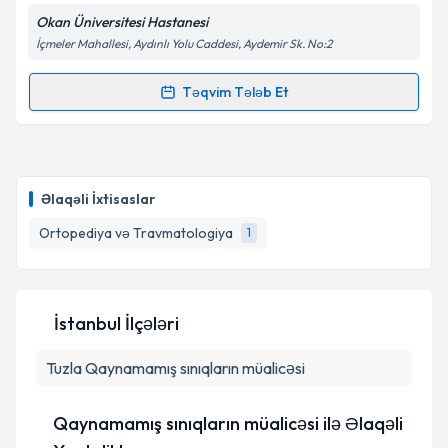
Okan Üniversitesi Hastanesi
İçmeler Mahallesi, Aydınlı Yolu Caddesi, Aydemir Sk. No:2
Təqvim Tələb Et
Randevu Təqvimi Tələbi
Op. Dr. Mustafa Çakır
{name} üçün randevu təqvimi
tələbi yaradın. Bu mütəxəssisdən randevu ala
Əlaqəli İxtisaslar
biləcəyiniz təqvim hazır olduqda e-poçt ilə
məlumatlandırılacaqsınız.
Ortopediya və Travmatologiya
1
E-poçt Ünvanınız
İstanbul İlçələri
Tuzla
Qaynamamış sınıqların müalicəsi
Şəxsi məlumatlarımın emal edilməsinə dair
Aydınlatma Mətni
ni oxudum və şəxsi
məlumatlarımın göstərilən çərçivədə emal
Qaynamamış sınıqların müalicəsi ilə Əlaqəli
edilməsinə razılıq verirəm.