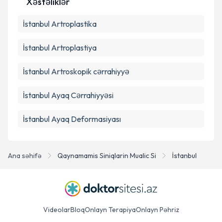
Xəstəliklər
Təqvim Tələbini Göndər
İstanbul Artroplastika
İstanbul Artroplastiya
İstanbul Artroskopik cərrahiyyə
İstanbul Ayaq Cərrahiyyəsi
İstanbul Ayaq Deformasiyası
Ana səhifə
Qaynamamis Siniqlarin Mualic Si
İstanbul
Videolar
Bloq
Onlayn Terapiya
Onlayn Pəhriz