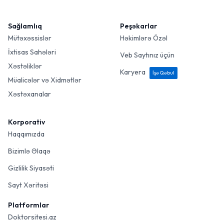
Sağlamlıq
Peşəkarlar
Mütəxəssislər
Həkimlərə Özəl
İxtisas Sahələri
Veb Saytınız üçün
Xəstəliklər
Karyera
İşə Qəbul
Müalicələr və Xidmətlər
Xəstəxanalar
Korporativ
Haqqımızda
Bizimlə Əlaqə
Gizlilik Siyasəti
Sayt Xəritəsi
Platformlar
Doktorsitesi.az