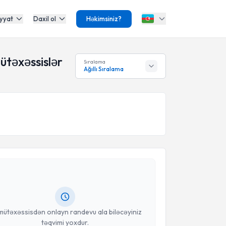
yyat
Daxil ol
Həkimsiniz?
ütəxəssislər
Sıralama
Ağıllı Sıralama
Təqvimi Tələbi
yhan Kara
{name} üçün randevu təqvimi tələbi
 mütəxəssisdən randevu ala biləcəyiniz təqvim hazır
oçt ilə məlumatlandırılacaqsınız.
anınız
mütəxəssisdən onlayn randevu ala biləcəyiniz
təqvimi yoxdur.