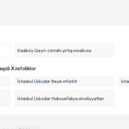
Kadıköy
Qeyri-cərrahi yırtıq müalicəsi
aqəli Xəstəliklər
İstanbul Üsküdar Beyin infarktı
İsta
İstanbul Üsküdar Hidrosefaliya əməliyyatları