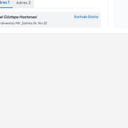
dres
1
Adres
2
Şəxsi 
el Göztepe Hastanesi
Xəritədə Göstər
Mətni
n
divenköy Mh. Şahika Sk. No:32
çərçiv