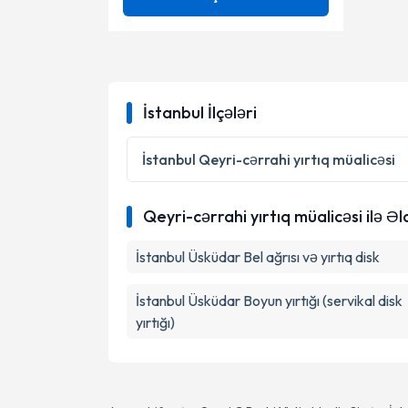
Beyin infarktı
Ünvan
Boyun yırtığının əməliyyatsız
müalicəsi
Beyin şişləri
Epiduroskopiya
DICLE ÜNIVERSITESI
Boyun yırtığı (servikal disk
İstanbul İlçələri
Mikrodisektomiya
yırtığı)
Op. Dr.
Hidrosefaliya əməliyyatları
Qeyri-cərrahi yırtıq müalicəsi
İstanbul
Qeyri-cərrahi yırtıq müalicəsi
Neyropatiya
Qeyri-cərrahi yırtıq müalicəsi ilə Əl
Periferik sinir əməliyyatları
İstanbul Üsküdar Bel ağrısı və yırtıq disk
Serebrovaskulyar Xəstəliklər
Cərrahiyyəsi (Anevrizma, AVM,
Kavernoma)
Sinir sıxılması
İstanbul Üsküdar Boyun yırtığı (servikal disk
yırtığı)