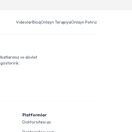
Videolar
Bloq
Onlayn Terapiya
Onlayn Pəhriz
ikatlarımız və dövlət
göstəririk.
Platformlar
Doktorsitesi.az