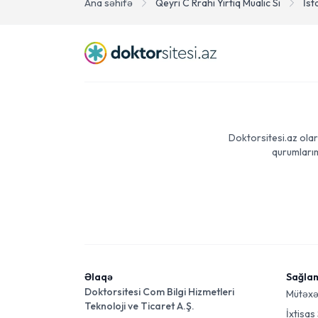
Ana səhifə
Qeyri C Rrahi Yirtiq Mualic Si
İst
Doktorsitesi.az olar
qurumlarım
Əlaqə
Sağla
Doktorsitesi Com Bilgi Hizmetleri
Mütəxə
Teknoloji ve Ticaret A.Ş.
İxtisas