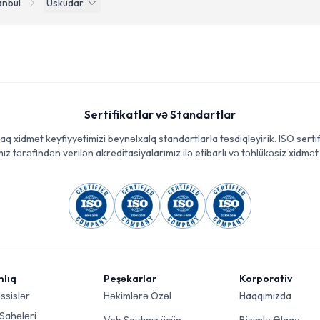
anbul
Üsküdar
Sertifikatlar və Standartlar
aq xidmət keyfiyyətimizi beynəlxalq standartlarla təsdiqləyirik. ISO sertif
ız tərəfindən verilən akreditasiyalarımız ilə etibarlı və təhlükəsiz xidmət 
mlıq
Peşəkarlar
Korporativ
ssislər
Həkimlərə Özəl
Haqqımızda
 Sahələri