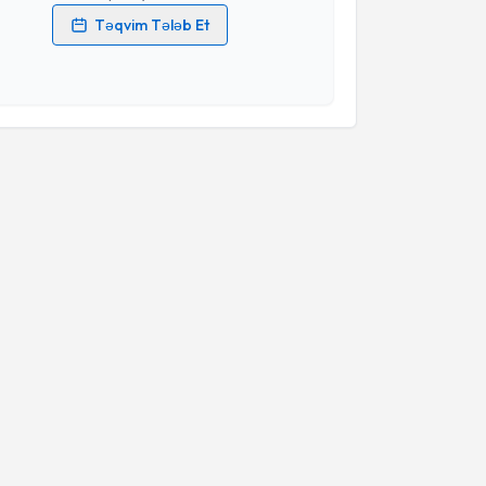
Təqvim Tələb Et
məlumatlarımın emal edilməsinə dair
Aydınlatma
i oxudum və şəxsi məlumatlarımın göstərilən
ədə emal edilməsinə razılıq verirəm.
Təqvim Tələbini Göndər