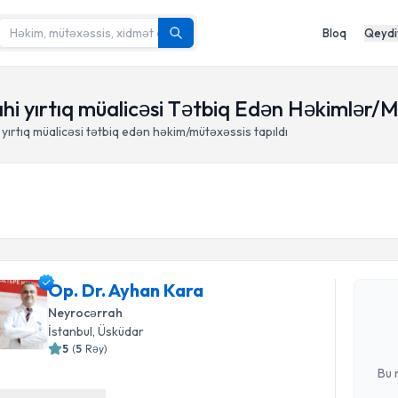
Bloq
Qeydi
hi yırtıq müalicəsi Tətbiq Edən Həkimlər/M
yırtıq müalicəsi tətbiq edən həkim/mütəxəssis tapıldı
Randevu 
Op. Dr. A
Op. Dr. Ayhan Kara
yaradın. Bu
Neyrocərrah
olduqda e-p
İstanbul
, Üsküdar
E-poçt Ünv
5
(
5
Rəy
)
Bu 