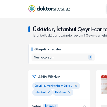
Üsküdar, İstanbul Qeyri-cərra
İstanbul Üsküdar daxilində toplam
1
Qeyri-cərrahi 
Əlaqəli İxtisaslar
Neyrocərrah
1
Aktiv Filtrlər
Qeyri-cərrahi yırtıq müalicəsi
İstanbul
Üsküdar
Şəhər
İstanbul