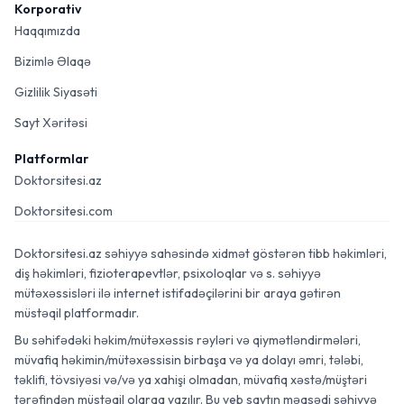
Korporativ
Haqqımızda
Bizimlə Əlaqə
Gizlilik Siyasəti
Sayt Xəritəsi
Platformlar
Doktorsitesi.az
Doktorsitesi.com
Doktorsitesi.az səhiyyə sahəsində xidmət göstərən tibb həkimləri,
diş həkimləri, fizioterapevtlər, psixoloqlar və s. səhiyyə
mütəxəssisləri ilə internet istifadəçilərini bir araya gətirən
müstəqil platformadır.
Bu səhifədəki həkim/mütəxəssis rəyləri və qiymətləndirmələri,
müvafiq həkimin/mütəxəssisin birbaşa və ya dolayı əmri, tələbi,
təklifi, tövsiyəsi və/və ya xahişi olmadan, müvafiq xəstə/müştəri
tərəfindən müstəqil olaraq yazılır. Bu veb saytın məqsədi səhiyyə