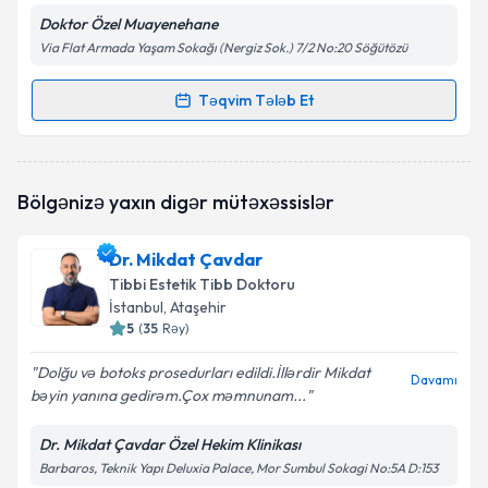
Doktor Özel Muayenehane
Via Flat Armada Yaşam Sokağı (Nergiz Sok.) 7/2 No:20 Söğütözü
Təqvim Tələb Et
Randevu Təqvimi Tələbi
Dr. Özge Aydın
{name} üçün randevu təqvimi tələbi
Bölgənizə yaxın digər mütəxəssislər
yaradın. Bu mütəxəssisdən randevu ala biləcəyiniz
təqvim hazır olduqda e-poçt ilə
məlumatlandırılacaqsınız.
Dr. Mikdat Çavdar
Tibbi Estetik Tibb Doktoru
E-poçt Ünvanınız
İstanbul
, Ataşehir
5
(
35
Rəy
)
Dolğu və botoks prosedurları edildi.İllərdir Mikdat
Davamı
bəyin yanına gedirəm.Çox məmnunam...
Şəxsi məlumatlarımın emal edilməsinə dair
Aydınlatma Mətni
ni oxudum və şəxsi
məlumatlarımın göstərilən çərçivədə emal
Dr. Mikdat Çavdar Özel Hekim Klinikası
edilməsinə razılıq verirəm.
Barbaros, Teknik Yapı Deluxia Palace, Mor Sumbul Sokagi No:5A D:153