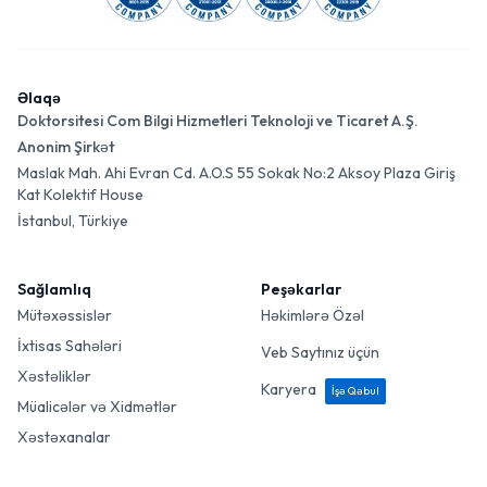
Əlaqə
Doktorsitesi Com Bilgi Hizmetleri Teknoloji ve Ticaret A.Ş.
Anonim Şirkət
Maslak Mah. Ahi Evran Cd. A.O.S 55 Sokak No:2 Aksoy Plaza Giriş
Kat Kolektif House
İstanbul, Türkiye
Sağlamlıq
Peşəkarlar
Mütəxəssislər
Həkimlərə Özəl
İxtisas Sahələri
Veb Saytınız üçün
Xəstəliklər
Karyera
İşə Qəbul
Müalicələr və Xidmətlər
Xəstəxanalar