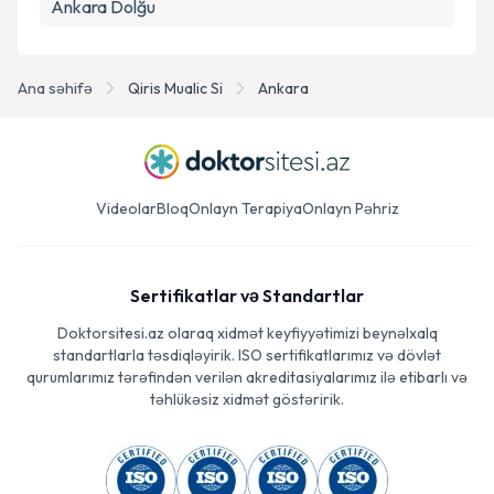
Ankara Dolğu
Ana səhifə
Qiris Mualic Si
Ankara
Videolar
Bloq
Onlayn Terapiya
Onlayn Pəhriz
Sertifikatlar və Standartlar
Doktorsitesi.az olaraq xidmət keyfiyyətimizi beynəlxalq
standartlarla təsdiqləyirik. ISO sertifikatlarımız və dövlət
qurumlarımız tərəfindən verilən akreditasiyalarımız ilə etibarlı və
təhlükəsiz xidmət göstəririk.