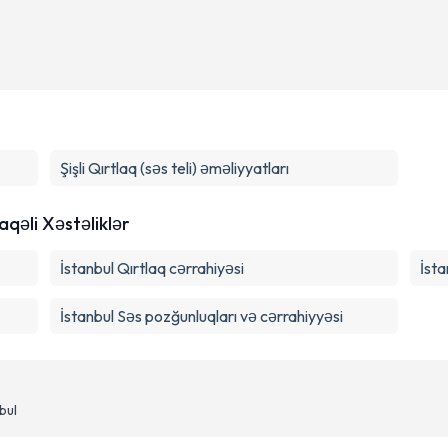
Şişli
Qırtlaq (səs teli) əməliyyatları
laqəli Xəstəliklər
İstanbul Qırtlaq cərrahiyəsi
İsta
İstanbul Səs pozğunluqları və cərrahiyyəsi
bul