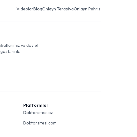
Videolar
Bloq
Onlayn Terapiya
Onlayn Pəhriz
ikatlarımız və dövlət
göstəririk.
Platformlar
Doktorsitesi.az
Doktorsitesi.com