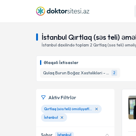
İstanbul Qırtlaq (səs teli) ə
İstanbul daxilində toplam
2
Qırtlaq (səs teli) əməl
Əlaqəli İxtisaslar
Qulaq Burun Boğaz Xəstəlikləri - LOR Cerrah
2
Aktiv Filtrlər
Qırtlaq (səs teli) əməliyyatları
İstanbul
Şəhər
İstanbul