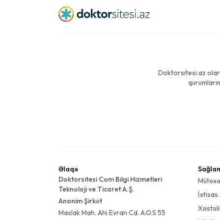
Doktorsitesi.az olar
qurumlarım
Əlaqə
Sağla
Doktorsitesi Com Bilgi Hizmetleri
Mütəxə
Teknoloji ve Ticaret A.Ş.
İxtisas
Anonim Şirkət
Xəstəli
Maslak Mah. Ahi Evran Cd. A.O.S 55