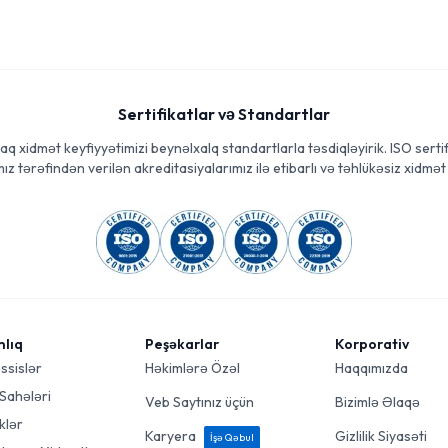
Sertifikatlar və Standartlar
aq xidmət keyfiyyətimizi beynəlxalq standartlarla təsdiqləyirik. ISO sertif
ız tərəfindən verilən akreditasiyalarımız ilə etibarlı və təhlükəsiz xidmət 
mlıq
Peşəkarlar
Korporativ
ssislər
Həkimlərə Özəl
Haqqımızda
 Sahələri
Veb Saytınız üçün
Bizimlə Əlaqə
klər
Karyera
Gizlilik Siyasəti
İşə Qəbul