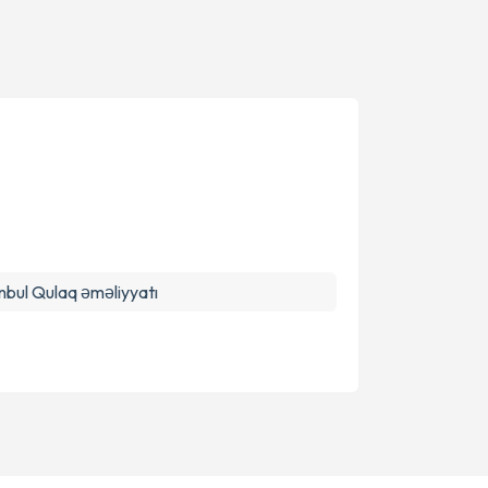
Təqvim Tələbini Göndər
nbul Qulaq əməliyyatı