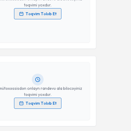
təqvimi yoxdur.
Təqvim Tələb Et
məlumatlarımın emal edilməsinə dair
Aydınlatma
i oxudum və şəxsi məlumatlarımın göstərilən
ədə emal edilməsinə razılıq verirəm.
Təqvimi Tələbi
Təqvim Tələbini Göndər
 Ferhan Öz
{name} üçün randevu təqvimi tələbi
 mütəxəssisdən randevu ala biləcəyiniz təqvim hazır
oçt ilə məlumatlandırılacaqsınız.
anınız
mütəxəssisdən onlayn randevu ala biləcəyiniz
təqvimi yoxdur.
Təqvim Tələb Et
məlumatlarımın emal edilməsinə dair
Aydınlatma
i oxudum və şəxsi məlumatlarımın göstərilən
ədə emal edilməsinə razılıq verirəm.