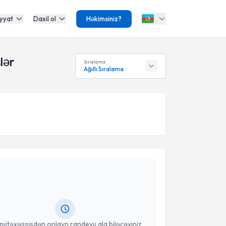
yyat
Daxil ol
Həkimsiniz?
lər
Sıralama
Ağıllı Sıralama
Təqvimi Tələbi
Güven Yıldırım
{name} üçün randevu təqvimi tələbi
 mütəxəssisdən randevu ala biləcəyiniz təqvim hazır
oçt ilə məlumatlandırılacaqsınız.
anınız
mütəxəssisdən onlayn randevu ala biləcəyiniz