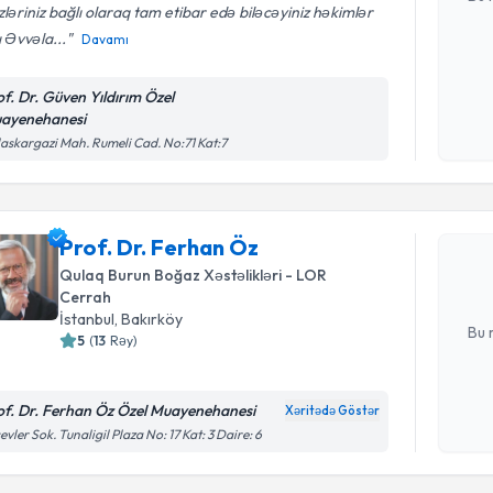
ləriniz bağlı olaraq tam etibar edə biləcəyiniz həkimlər
ı Əvvəla...
Davamı
Şəxsi 
of. Dr. Güven Yıldırım Özel
Mətni
n
ayenehanesi
çərçiv
Randevu 
askargazi Mah. Rumeli Cad. No:71 Kat:7
Prof. Dr.
yaradın. Bu
Prof. Dr. Ferhan Öz
olduqda e-p
Qulaq Burun Boğaz Xəstəlikləri - LOR
Cerrah
E-poçt Ünv
İstanbul
, Bakırköy
Bu 
5
(
13
Rəy
)
of. Dr. Ferhan Öz Özel Muayenehanesi
Şəxsi 
Xəritədə Göstər
Mətni
n
evler Sok. Tunaligil Plaza No: 17 Kat: 3 Daire: 6
çərçiv