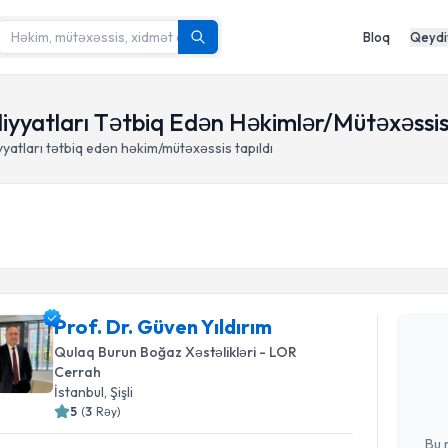
Bloq
Qeydi
məliyyatları Tətbiq Edən Həkimlər/Mütəxəssis
iyyatları tətbiq edən həkim/mütəxəssis tapıldı
Randevu 
Prof. Dr. Güven Yıldırım
Prof. Dr. 
Qulaq Burun Boğaz Xəstəlikləri - LOR
yaradın. Bu
Cerrah
olduqda e-p
İstanbul
, Şişli
5
(
3
Rəy
)
E-poçt Ünv
Bu 