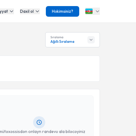
yyat
Daxil ol
Həkimsiniz?
Sıralama
Ağıllı Sıralama
Təqvimi Tələbi
ydın Arslan
{name} üçün randevu təqvimi tələbi
 mütəxəssisdən randevu ala biləcəyiniz təqvim hazır
oçt ilə məlumatlandırılacaqsınız.
anınız
mütəxəssisdən onlayn randevu ala biləcəyiniz