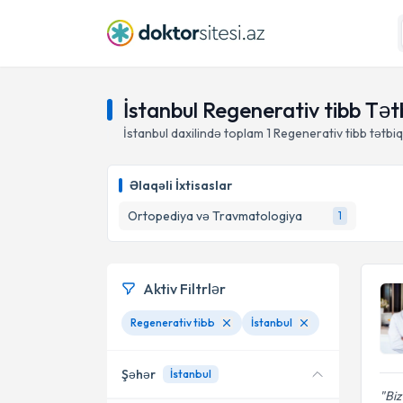
İstanbul Regenerativ tibb Tə
İstanbul daxilində toplam
1
Regenerativ tibb tətbiq
Əlaqəli İxtisaslar
Ortopediya və Travmatologiya
1
Aktiv Filtrlər
Regenerativ tibb
İstanbul
Şəhər
İstanbul
Biz