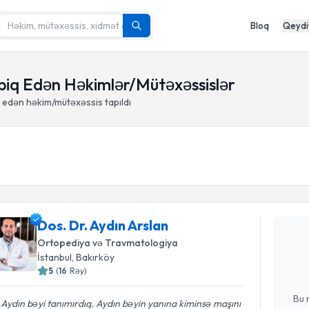
Bloq
Qeydi
tbiq Edən Həkimlər/Mütəxəssislər
 edən həkim/mütəxəssis tapıldı
Randevu 
Dos. Dr. Aydın Arslan
Dos. Dr. A
yaradın. Bu
Ortopediya və Travmatologiya
olduqda e-p
İstanbul
, Bakırköy
5
(
16
Rəy
)
E-poçt Ünv
Bu 
 Aydın bəyi tanımırdıq. Aydın bəyin yanına kiminsə maşını