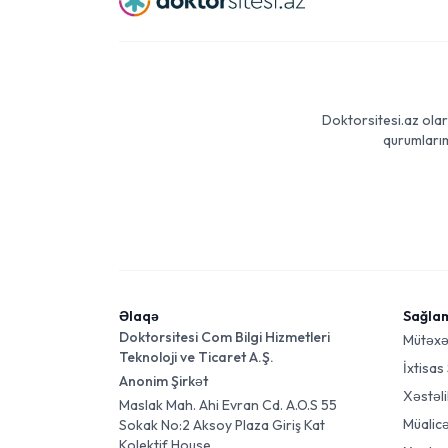
Doktorsitesi.az olar
qurumlarım
Əlaqə
Sağla
Doktorsitesi Com Bilgi Hizmetleri
Mütəxə
Teknoloji ve Ticaret A.Ş.
İxtisas
Anonim Şirkət
Xəstəli
Maslak Mah. Ahi Evran Cd. A.O.S 55
Müalic
Sokak No:2 Aksoy Plaza Giriş Kat
Kolektif House