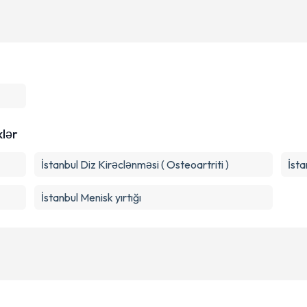
klər
İstanbul Diz Kirəclənməsi ( Osteoartriti )
İst
İstanbul Menisk yırtığı