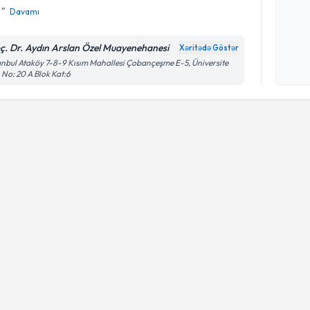
.
Davamı
Şəxsi 
ç. Dr. Aydın Arslan Özel Muayenehanesi
Xəritədə Göstər
Mətni
n
anbul Ataköy 7-8-9 Kısım Mahallesi Çobançeşme E-5, Üniversite
çərçiv
 No: 20 A Blok Kat:6