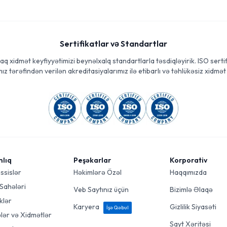
Sertifikatlar və Standartlar
aq xidmət keyfiyyətimizi beynəlxalq standartlarla təsdiqləyirik. ISO sertif
ız tərəfindən verilən akreditasiyalarımız ilə etibarlı və təhlükəsiz xidmət 
mlıq
Peşəkarlar
Korporativ
ssislər
Həkimlərə Özəl
Haqqımızda
 Sahələri
Veb Saytınız üçün
Bizimlə Əlaqə
klər
Karyera
Gizlilik Siyasəti
İşə Qəbul
ələr və Xidmətlər
Sayt Xəritəsi