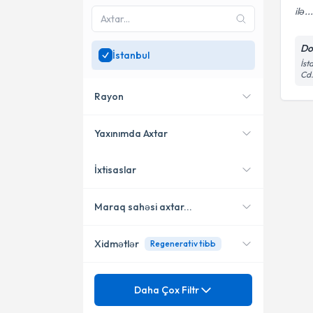
ilə..
Do
İstanbul
İst
Cd.
Rayon
Yaxınımda Axtar
İxtisaslar
Yerləşməmə yaxın
Bakırköy
mütəxəssisləri göstər
Maraq sahəsi axtar...
Xidmətlər
Regenerativ tibb
Ortopediya və Travmatologiya
Məzuniyyət
Çiyin sıxışma sindromu
Daha Çox Filtr