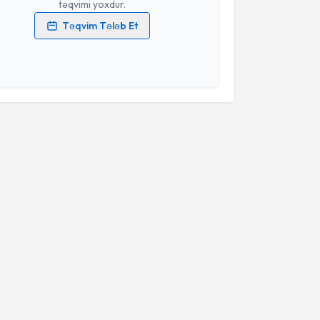
təqvimi yoxdur.
Təqvim Tələb Et
məlumatlarımın emal edilməsinə dair
Aydınlatma
i oxudum və şəxsi məlumatlarımın göstərilən
ədə emal edilməsinə razılıq verirəm.
Təqvim Tələbini Göndər