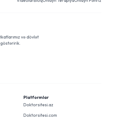
Videolar
Bloq
Onlayn Terapiya
Onlayn Pəhriz
ikatlarımız və dövlət
göstəririk.
Platformlar
Doktorsitesi.az
Doktorsitesi.com