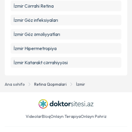
İzmir Cərrahi Retina
Təqvim Tələbini Göndər
İzmir Göz infeksiyaları
İzmir Göz əməliyyatları
İzmir Hipermetropiya
İzmir Katarakt cərrahiyyəsi
Ana səhifə
Retina Qopmalari
İzmir
Videolar
Bloq
Onlayn Terapiya
Onlayn Pəhriz