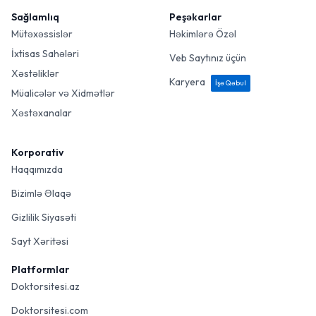
Sağlamlıq
Peşəkarlar
Mütəxəssislər
Həkimlərə Özəl
İxtisas Sahələri
Veb Saytınız üçün
Xəstəliklər
Karyera
İşə Qəbul
Müalicələr və Xidmətlər
Xəstəxanalar
Korporativ
Haqqımızda
Bizimlə Əlaqə
Gizlilik Siyasəti
Sayt Xəritəsi
Platformlar
Doktorsitesi.az
Doktorsitesi.com