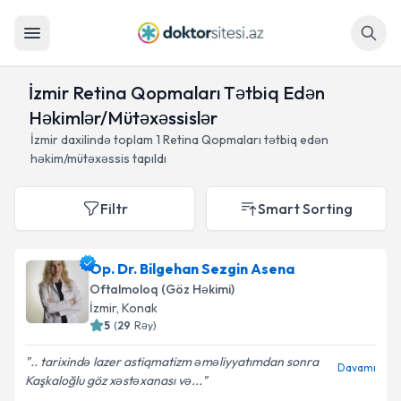
Axtar
İzmir Retina Qopmaları Tətbiq Edən
Həkimlər/Mütəxəssislər
İzmir daxilində toplam
1
Retina Qopmaları tətbiq edən
həkim/mütəxəssis tapıldı
Filtr
Smart Sorting
Op. Dr. Bilgehan Sezgin Asena
Oftalmoloq (Göz Həkimi)
İzmir
, Konak
5
(
29
Rəy
)
.. tarixində lazer astiqmatizm əməliyyatımdan sonra
Davamı
Kaşkaloğlu göz xəstəxanası və...