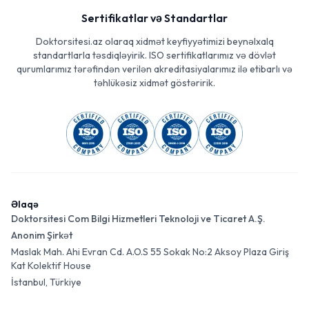
Sertifikatlar və Standartlar
Doktorsitesi.az olaraq xidmət keyfiyyətimizi beynəlxalq
standartlarla təsdiqləyirik. ISO sertifikatlarımız və dövlət
qurumlarımız tərəfindən verilən akreditasiyalarımız ilə etibarlı və
təhlükəsiz xidmət göstəririk.
Əlaqə
Doktorsitesi Com Bilgi Hizmetleri Teknoloji ve Ticaret A.Ş.
Anonim Şirkət
Maslak Mah. Ahi Evran Cd. A.O.S 55 Sokak No:2 Aksoy Plaza Giriş
Kat Kolektif House
İstanbul, Türkiye