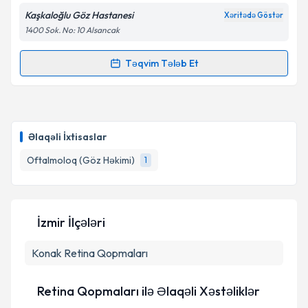
Kaşkaloğlu Göz Hastanesi
Xəritədə Göstər
1400 Sok. No: 10 Alsancak
Təqvim Tələb Et
Randevu Təqvimi Tələbi
Op. Dr. Bilgehan Sezgin Asena
{name} üçün
randevu təqvimi tələbi yaradın. Bu mütəxəssisdən
Əlaqəli İxtisaslar
randevu ala biləcəyiniz təqvim hazır olduqda e-poçt
ilə məlumatlandırılacaqsınız.
Oftalmoloq (Göz Həkimi)
1
E-poçt Ünvanınız
İzmir İlçələri
Konak
Retina Qopmaları
Şəxsi məlumatlarımın emal edilməsinə dair
Aydınlatma Mətni
ni oxudum və şəxsi
məlumatlarımın göstərilən çərçivədə emal
Retina Qopmaları ilə Əlaqəli Xəstəliklər
edilməsinə razılıq verirəm.