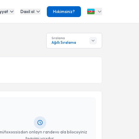
yyat
Daxil ol
Həkimsiniz?
Sıralama
Ağıllı Sıralama
Təqvimi Tələbi
tor Əli Baxşəliyev
{name} üçün randevu təqvimi
dın. Bu mütəxəssisdən randevu ala biləcəyiniz təqvim
da e-poçt ilə məlumatlandırılacaqsınız.
anınız
mütəxəssisdən onlayn randevu ala biləcəyiniz
təqvimi yoxdur.