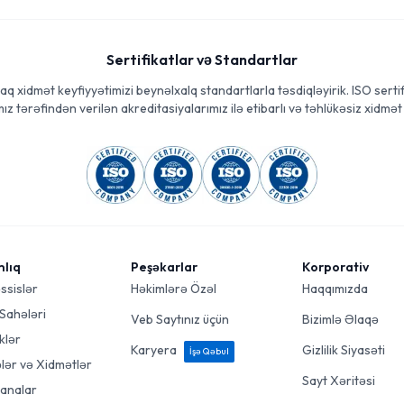
Sertifikatlar və Standartlar
aq xidmət keyfiyyətimizi beynəlxalq standartlarla təsdiqləyirik. ISO sertif
ız tərəfindən verilən akreditasiyalarımız ilə etibarlı və təhlükəsiz xidmət 
mlıq
Peşəkarlar
Korporativ
ssislər
Həkimlərə Özəl
Haqqımızda
 Sahələri
Veb Saytınız üçün
Bizimlə Əlaqə
klər
Karyera
Gizlilik Siyasəti
İşə Qəbul
ələr və Xidmətlər
Sayt Xəritəsi
analar