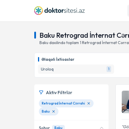
Baku Retrograd İnternat Cər
Baku daxilində toplam
1
Retrograd İnternat Cərrah
Əlaqəli İxtisaslar
Uroloq
1
Aktiv Filtrlər
Retrograd İnternat Cərrahi
Baku
Göz
Şəhər
Baku