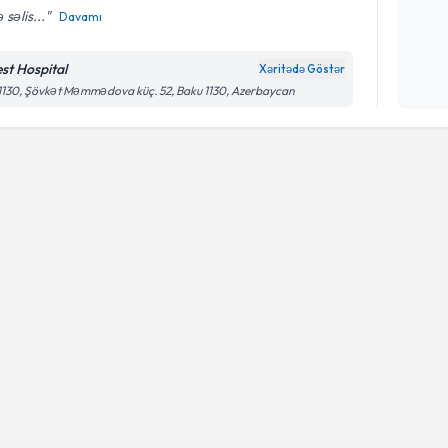
 səlis...
Davamı
Şəxsi 
Mətni
n
st Hospital
Xəritədə Göstər
çərçiv
130, Şövkət Məmmədova küç. 52, Baku 1130, Azerbaycan