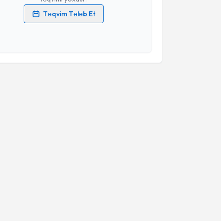
Təqvim Tələb Et
məlumatlarımın emal edilməsinə dair
Aydınlatma
i oxudum və şəxsi məlumatlarımın göstərilən
ədə emal edilməsinə razılıq verirəm.
Təqvim Tələbini Göndər