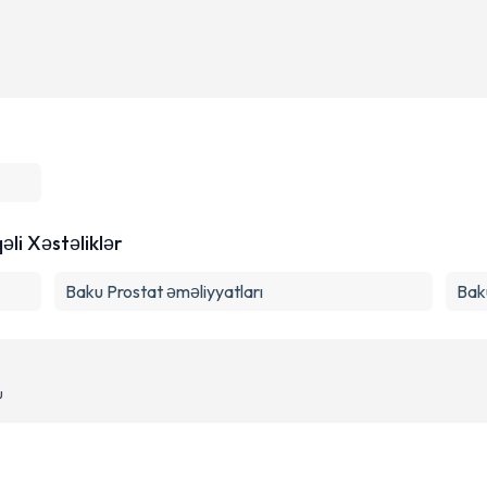
li Xəstəliklər
Baku Prostat əməliyyatları
Baku
u