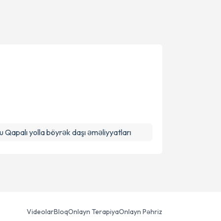
 Qapalı yolla böyrək daşı əməliyyatları
Videolar
Bloq
Onlayn Terapiya
Onlayn Pəhriz