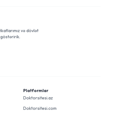
ikatlarımız və dövlət
göstəririk.
Platformlar
Doktorsitesi.az
Doktorsitesi.com