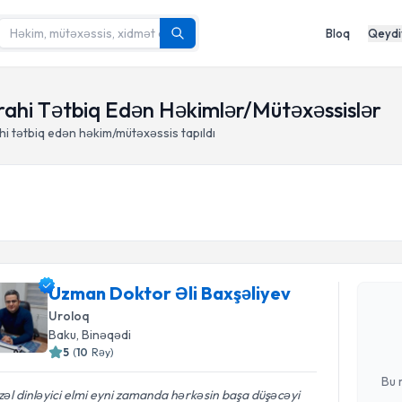
Bloq
Qeydi
rahi Tətbiq Edən Həkimlər/Mütəxəssislər
i tətbiq edən həkim/mütəxəssis tapıldı
Randevu 
Uzman Dok
Uzman Doktor Əli Baxşəliyev
tələbi yara
Uroloq
hazır olduq
Baku
, Binəqədi
5
(
10
Rəy
)
E-poçt Ünv
Bu 
əl dinləyici elmi eyni zamanda hərkəsin başa düşəcəyi