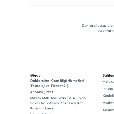
Doktorsitesi.az olar
qurumlarım
Əlaqə
Sağla
Doktorsitesi Com Bilgi Hizmetleri
Mütəxə
Teknoloji ve Ticaret A.Ş.
İxtisas
Anonim Şirkət
Xəstəli
Maslak Mah. Ahi Evran Cd. A.O.S 55
Müalic
Sokak No:2 Aksoy Plaza Giriş Kat
Kolektif House
Xəstəx