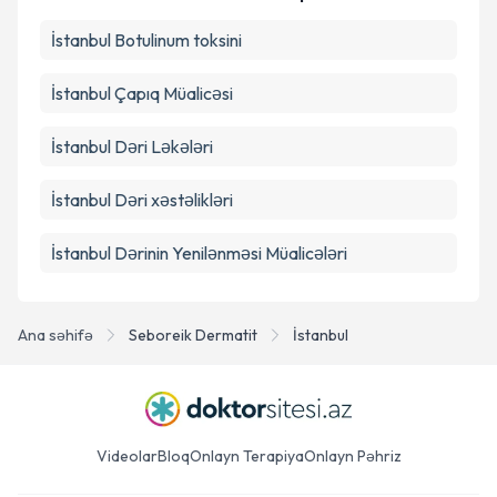
İstanbul Botulinum toksini
Təqvim Tələbini Göndər
İstanbul Çapıq Müalicəsi
İstanbul Dəri Ləkələri
İstanbul Dəri xəstəlikləri
İstanbul Dərinin Yenilənməsi Müalicələri
Ana səhifə
Seboreik Dermatit
İstanbul
Videolar
Bloq
Onlayn Terapiya
Onlayn Pəhriz