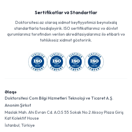
Sertifikatlar və Standartlar
Doktorsitesi.az olaraq xidmət keyfiyyətimizi beynəlxalq
standartlarla təsdiqləyirik. ISO sertifikatlarımız və dövlət
qurumlarımız tərəfindən verilən akreditasiyalarımız ilə etibarlı və
təhlükəsiz xidmət göstəririk.
Əlaqə
Doktorsitesi Com Bilgi Hizmetleri Teknoloji ve Ticaret A.Ş.
Anonim Şirkət
Maslak Mah. Ahi Evran Cd. A.O.S 55 Sokak No:2 Aksoy Plaza Giriş
Kat Kolektif House
İstanbul, Türkiye