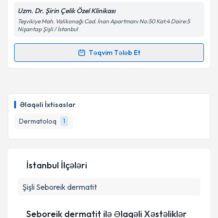
Uzm. Dr. Şirin Çelik Özel Klinikası
Teşvikiye Mah. Valikonağı Cad. İnan Apartmanı No:50 Kat:4 Daire:5
Nişantaşı Şişli / İstanbul
Təqvim Tələb Et
Randevu Təqvimi Tələbi
Uzman Doktor Şirin Çelik
{name} üçün randevu
təqvimi tələbi yaradın. Bu mütəxəssisdən randevu ala
Əlaqəli İxtisaslar
biləcəyiniz təqvim hazır olduqda e-poçt ilə
məlumatlandırılacaqsınız.
Dermatoloq
1
E-poçt Ünvanınız
İstanbul İlçələri
Şişli
Seboreik dermatit
Şəxsi məlumatlarımın emal edilməsinə dair
Aydınlatma Mətni
ni oxudum və şəxsi
məlumatlarımın göstərilən çərçivədə emal
Seboreik dermatit ilə Əlaqəli Xəstəliklər
edilməsinə razılıq verirəm.