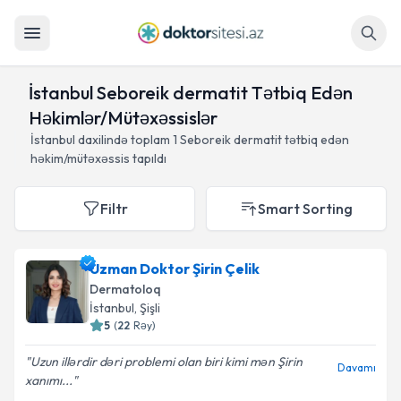
Axtar
İstanbul Seboreik dermatit Tətbiq Edən
Həkimlər/Mütəxəssislər
İstanbul daxilində toplam
1
Seboreik dermatit tətbiq edən
həkim/mütəxəssis tapıldı
Filtr
Smart Sorting
Uzman Doktor Şirin Çelik
Dermatoloq
İstanbul
, Şişli
5
(
22
Rəy
)
Uzun illərdir dəri problemi olan biri kimi mən Şirin
Davamı
xanımı...