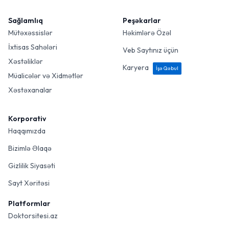
Sağlamlıq
Peşəkarlar
Mütəxəssislər
Həkimlərə Özəl
İxtisas Sahələri
Veb Saytınız üçün
Xəstəliklər
Karyera
İşə Qəbul
Müalicələr və Xidmətlər
Xəstəxanalar
Korporativ
Haqqımızda
Bizimlə Əlaqə
Gizlilik Siyasəti
Sayt Xəritəsi
Platformlar
Doktorsitesi.az