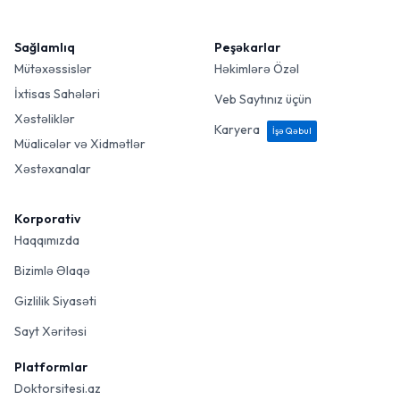
Sağlamlıq
Peşəkarlar
Mütəxəssislər
Həkimlərə Özəl
İxtisas Sahələri
Veb Saytınız üçün
Xəstəliklər
Karyera
İşə Qəbul
Müalicələr və Xidmətlər
Xəstəxanalar
Korporativ
Haqqımızda
Bizimlə Əlaqə
Gizlilik Siyasəti
Sayt Xəritəsi
Platformlar
Doktorsitesi.az