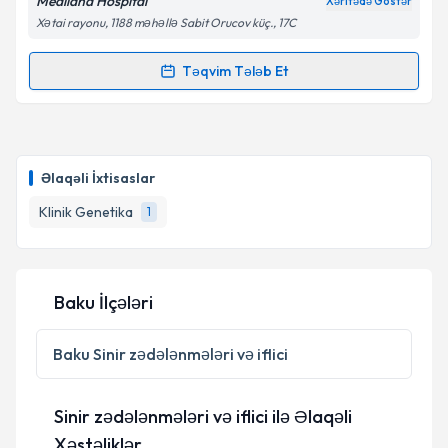
Mediland Hospital
Xəritədə Göstər
Xətai rayonu, 1188 məhəllə Sabit Orucov küç., 17C
Təqvim Tələb Et
Randevu Təqvimi Tələbi
Uzman Doktor Rashad Rasulov
{name} üçün
randevu təqvimi tələbi yaradın. Bu mütəxəssisdən
Əlaqəli İxtisaslar
randevu ala biləcəyiniz təqvim hazır olduqda e-poçt
ilə məlumatlandırılacaqsınız.
Klinik Genetika
1
E-poçt Ünvanınız
Baku İlçələri
Şəxsi məlumatlarımın emal edilməsinə dair
Baku
Sinir zədələnmələri və iflici
Aydınlatma Mətni
ni oxudum və şəxsi
məlumatlarımın göstərilən çərçivədə emal
edilməsinə razılıq verirəm.
Sinir zədələnmələri və iflici ilə Əlaqəli
Xəstəliklər