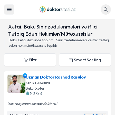
Axtar
Xətai, Baku Sinir zədələnmələri və iflici
Tətbiq Edən Həkimlər/Mütəxəssislər
Baku Xətai daxilində toplam
1
Sinir zədələnmələri və iflici tətbiq
edən həkim/mütəxəssis tapıldı
Filtr
Smart Sorting
Uzman Doktor Rashad Rasulov
Klinik Genetika
Baku
, Xətai
5
(
1
Rəy
)
Azərbaycanın savadlı doktoru.