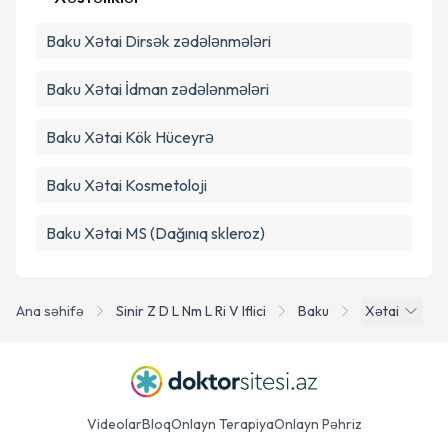
Təqvim Tələbini Göndər
Baku Xətai Dirsək zədələnmələri
Baku Xətai İdman zədələnmələri
Baku Xətai Kök Hüceyrə
Baku Xətai Kosmetoloji
Baku Xətai MS (Dağınıq skleroz)
Ana səhifə
Sinir Z D L Nm L Ri V Iflici
Baku
Xətai
Videolar
Bloq
Onlayn Terapiya
Onlayn Pəhriz