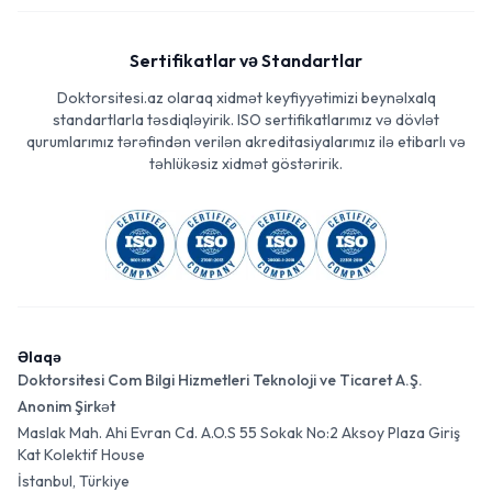
Sertifikatlar və Standartlar
Doktorsitesi.az olaraq xidmət keyfiyyətimizi beynəlxalq
standartlarla təsdiqləyirik. ISO sertifikatlarımız və dövlət
qurumlarımız tərəfindən verilən akreditasiyalarımız ilə etibarlı və
təhlükəsiz xidmət göstəririk.
Əlaqə
Doktorsitesi Com Bilgi Hizmetleri Teknoloji ve Ticaret A.Ş.
Anonim Şirkət
Maslak Mah. Ahi Evran Cd. A.O.S 55 Sokak No:2 Aksoy Plaza Giriş
Kat Kolektif House
İstanbul, Türkiye