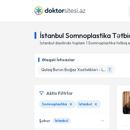
İstanbul Somnoplastika Tətbi
İstanbul daxilində toplam
1
Somnoplastika tətbiq e
Əlaqəli İxtisaslar
Qulaq Burun Boğaz Xəstəlikləri - LOR Cerrah
1
Aktiv Filtrlər
Somnoplastika
İstanbul
Şəhər
İstanbul