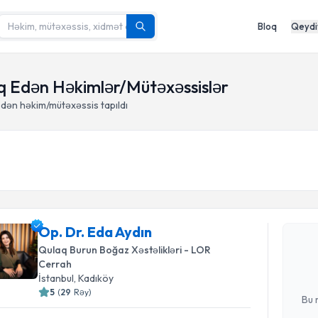
Bloq
Qeydi
q Edən Həkimlər/Mütəxəssislər
dən həkim/mütəxəssis tapıldı
Randevu 
Op. Dr. Ed
Op. Dr. Eda Aydın
Bu mütəxəss
Qulaq Burun Boğaz Xəstəlikləri - LOR
e-poçt ilə 
Cerrah
İstanbul
, Kadıköy
E-poçt Ünv
5
(
29
Rəy
)
Bu 