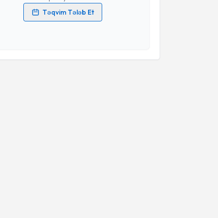
Təqvim Tələb Et
məlumatlarımın emal edilməsinə dair
Aydınlatma
i oxudum və şəxsi məlumatlarımın göstərilən
ədə emal edilməsinə razılıq verirəm.
Təqvim Tələbini Göndər