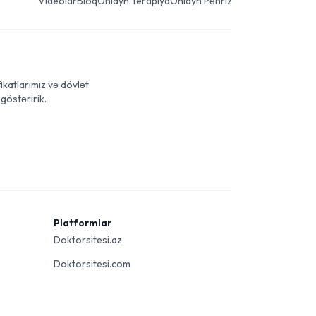
Videolar
Bloq
Onlayn Terapiya
Onlayn Pəhriz
ikatlarımız və dövlət
göstəririk.
Platformlar
Doktorsitesi.az
Doktorsitesi.com