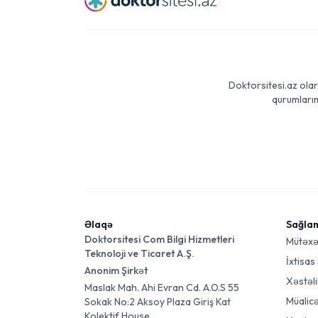
Doktorsitesi.az olar
qurumlarım
Əlaqə
Sağla
Doktorsitesi Com Bilgi Hizmetleri
Mütəxə
Teknoloji ve Ticaret A.Ş.
İxtisas
Anonim Şirkət
Xəstəli
Maslak Mah. Ahi Evran Cd. A.O.S 55
Müalic
Sokak No:2 Aksoy Plaza Giriş Kat
Kolektif House