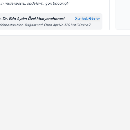
nin mütəxəssisi, sadəlövh, çox bacarıqlı
Şəxsi 
. Dr. Eda Aydın Özel Muayenehanesi
Xəritədə Göstər
Mətni
n
çərçiv
debostan Mah. Bağdat cad. Özen Apt No:320 Kat:3 Daire:7