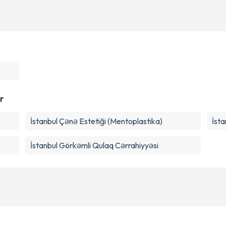
r
İstanbul Çənə Estetiği (Mentoplastika)
İsta
İstanbul Görkəmli Qulaq Cərrahiyyəsi