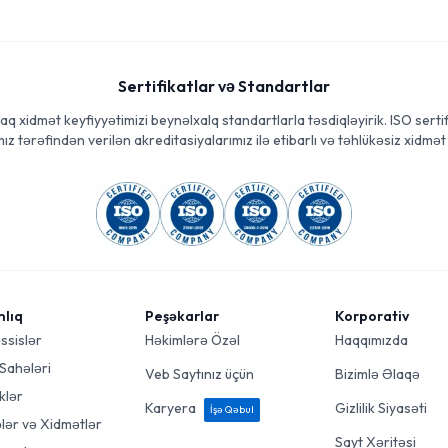
Sertifikatlar və Standartlar
aq xidmət keyfiyyətimizi beynəlxalq standartlarla təsdiqləyirik. ISO sertif
ız tərəfindən verilən akreditasiyalarımız ilə etibarlı və təhlükəsiz xidmət 
mlıq
Peşəkarlar
Korporativ
ssislər
Həkimlərə Özəl
Haqqımızda
 Sahələri
Veb Saytınız üçün
Bizimlə Əlaqə
klər
Karyera
Gizlilik Siyasəti
İşə Qəbul
ələr və Xidmətlər
Sayt Xəritəsi