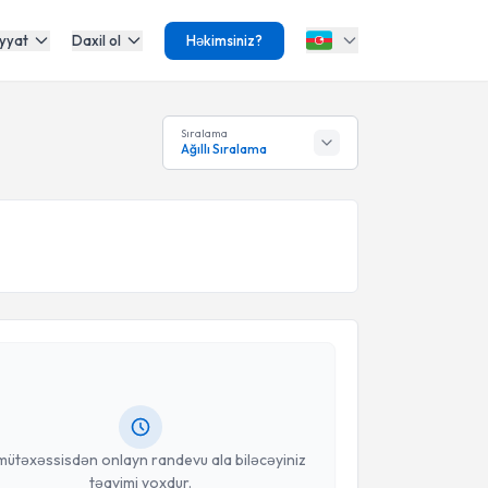
yyat
Daxil ol
Həkimsiniz?
Sıralama
Ağıllı Sıralama
Təqvimi Tələbi
a Aydın
{name} üçün randevu təqvimi tələbi yaradın.
isdən randevu ala biləcəyiniz təqvim hazır olduqda
məlumatlandırılacaqsınız.
anınız
mütəxəssisdən onlayn randevu ala biləcəyiniz
təqvimi yoxdur.