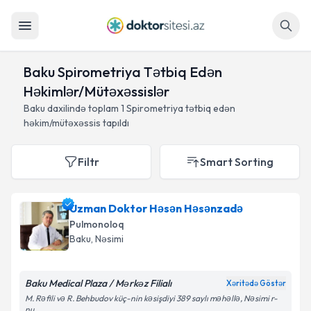
Axtar
Baku Spirometriya Tətbiq Edən
Həkimlər/Mütəxəssislər
Baku daxilində toplam
1
Spirometriya tətbiq edən
həkim/mütəxəssis tapıldı
Filtr
Smart Sorting
Uzman Doktor Həsən Həsənzadə
Pulmonoloq
Baku
, Nəsimi
Baku Medical Plaza / Mərkəz Filialı
Xəritədə Göstər
M. Rəfili və R. Behbudov küç-nin kəsişdiyi 389 saylı məhəllə, Nəsimi r-
nu