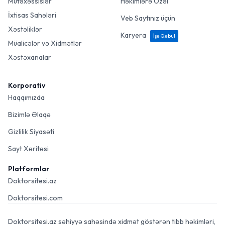
Mütəxəssislər
Həkimlərə Özəl
İxtisas Sahələri
Veb Saytınız üçün
Xəstəliklər
Karyera
İşə Qəbul
Müalicələr və Xidmətlər
Xəstəxanalar
Korporativ
Haqqımızda
Bizimlə Əlaqə
Gizlilik Siyasəti
Sayt Xəritəsi
Platformlar
Doktorsitesi.az
Doktorsitesi.com
Doktorsitesi.az səhiyyə sahəsində xidmət göstərən tibb həkimləri,