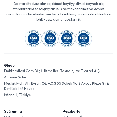
Doktorsitesi.az olaraq xidmət keyfiyyətimizi beynəlxalq
standartlarla təsdiqləyirik. ISO sertifikatlarımız və dövlət
qurumlarımız tərəfindən verilən akreditasiyalarımız ilə etibarlı və
təhlükəsiz xidmət göstəririk.
Əlaqə
Doktorsitesi Com Bilgi Hizmetleri Teknoloji ve Ticaret A.Ş.
Anonim Şirkət
Maslak Mah. Ahi Evran Cd. A.O.S 55 Sokak No:2 Aksoy Plaza Giriş
Kat Kolektif House
İstanbul, Türkiye
Sağlamlıq
Peşəkarlar