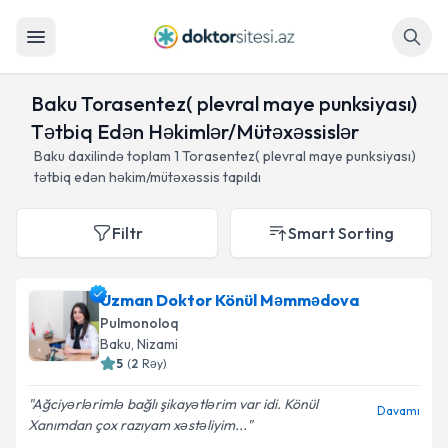
Axtar
Baku Torasentez( plevral maye punksiyası)
Tətbiq Edən Həkimlər/Mütəxəssislər
Baku daxilində toplam
1
Torasentez( plevral maye punksiyası)
tətbiq edən həkim/mütəxəssis tapıldı
Filtr
Smart Sorting
Uzman Doktor Könül Məmmədova
Pulmonoloq
Baku
, Nizami
5
(
2
Rəy
)
Ağciyərlərimlə bağlı şikayətlərim var idi. Könül
Davamı
Xanımdan çox razıyam xəstəliyim...