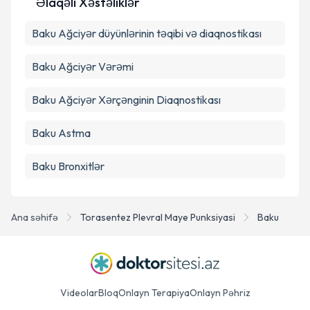
Əlaqəli Xəstəliklər
Təqvim Tələbini Göndər
Baku Ağciyər düyünlərinin təqibi və diaqnostikası
Baku Ağciyər Vərəmi
Baku Ağciyər Xərçənginin Diaqnostikası
Baku Astma
Baku Bronxitlər
Ana səhifə
Torasentez Plevral Maye Punksiyasi
Baku
Videolar
Bloq
Onlayn Terapiya
Onlayn Pəhriz