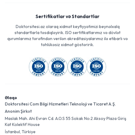
Sertifikatlar və Standartlar
Doktorsitesi.az olaraq xidmət keyfiyyətimizi beynəlxalq
standartlarla təsdiqləyirik. ISO sertifikatlarımız və dövlət
qurumlarımız tərəfindən verilən akreditasiyalarımız ilə etibarlı və
təhlükəsiz xidmət göstəririk.
Əlaqə
Doktorsitesi Com Bilgi Hizmetleri Teknoloji ve Ticaret A.Ş.
Anonim Şirkət
Maslak Mah. Ahi Evran Cd. A.O.S 55 Sokak No:2 Aksoy Plaza Giriş
Kat Kolektif House
İstanbul, Türkiye