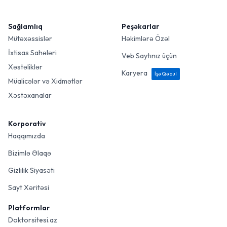
Sağlamlıq
Peşəkarlar
Mütəxəssislər
Həkimlərə Özəl
İxtisas Sahələri
Veb Saytınız üçün
Xəstəliklər
Karyera
İşə Qəbul
Müalicələr və Xidmətlər
Xəstəxanalar
Korporativ
Haqqımızda
Bizimlə Əlaqə
Gizlilik Siyasəti
Sayt Xəritəsi
Platformlar
Doktorsitesi.az