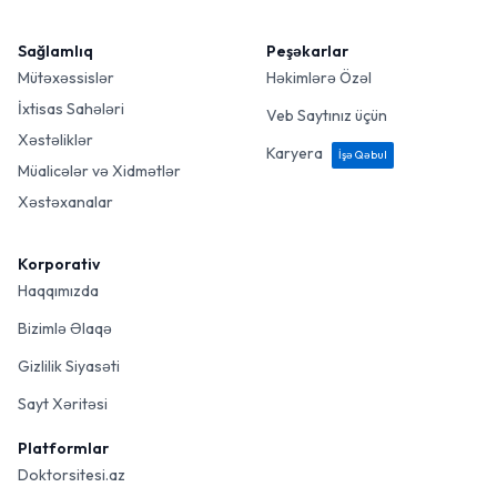
Sağlamlıq
Peşəkarlar
Mütəxəssislər
Həkimlərə Özəl
İxtisas Sahələri
Veb Saytınız üçün
Xəstəliklər
Karyera
İşə Qəbul
Müalicələr və Xidmətlər
Xəstəxanalar
Korporativ
Haqqımızda
Bizimlə Əlaqə
Gizlilik Siyasəti
Sayt Xəritəsi
Platformlar
Doktorsitesi.az