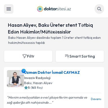
Axtar
Hasan Aliyev, Baku Üreter stent Tətbiq
Edən Həkimlər/Mütəxəssislər
Baku Hasan Aliyev daxilində toplam
1
Üreter stent tətbiq edən
həkim/mütəxəssis tapıldı
Filtr
Smart Sorting
Uzman Doktor İsmail CAYMAZ
Invaziv Radyoloji
Baku
, Hasan Aliyev
5
(
145
Rəy
)
Mənim əməliyyatdan əvvəl şikayətlərim qarnımda və
Davamı
sağ qabırğa altı nahiyəsində...