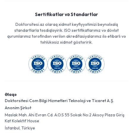
Sertifikatlar və Standartlar
Doktorsitesi.az olaraq xidmət keyfiyyətimizi beynəlxalq
standartlarla təsdiqləyirik. ISO sertifikatlarımız və dövlət
qurumlarımız tərəfindən verilən akreditasiyalarımız ilə etibarlı və
təhlükəsiz xidmət göstəririk.
Əlaqə
Doktorsitesi Com Bilgi Hizmetleri Teknoloji ve Ticaret A.Ş.
Anonim Şirkət
Maslak Mah. Ahi Evran Cd. A.O.S 55 Sokak No:2 Aksoy Plaza Giriş
Kat Kolektif House
İstanbul, Türkiye