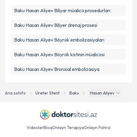
Baku Hasan Aliyev Biliyar müalicə prosedurları
Təqvim Tələbini Göndər
Baku Hasan Aliyev Biliyer drenaj prosesi
Baku Hasan Aliyev Böyrək embolizasiyaları
Baku Hasan Aliyev Böyrək kistinin müalicəsi
Baku Hasan Aliyev Bronxial embolizasiya
Ana səhifə
Ureter Stent
Baku
Hasan Aliyev
Videolar
Bloq
Onlayn Terapiya
Onlayn Pəhriz