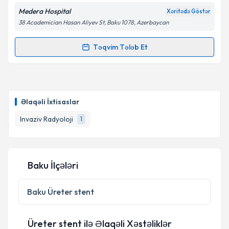
Medera Hospital
Xəritədə Göstər
38 Academician Hasan Aliyev St, Baku 1078, Azerbaycan
Təqvim Tələb Et
Randevu Təqvimi Tələbi
Uzman Doktor İsmail CAYMAZ
{name} üçün
randevu təqvimi tələbi yaradın. Bu mütəxəssisdən
Əlaqəli İxtisaslar
randevu ala biləcəyiniz təqvim hazır olduqda e-poçt
ilə məlumatlandırılacaqsınız.
Invaziv Radyoloji
1
E-poçt Ünvanınız
Baku İlçələri
Şəxsi məlumatlarımın emal edilməsinə dair
Baku
Üreter stent
Aydınlatma Mətni
ni oxudum və şəxsi
məlumatlarımın göstərilən çərçivədə emal
edilməsinə razılıq verirəm.
Üreter stent ilə Əlaqəli Xəstəliklər