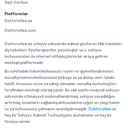
Sayt Xəritəsi
Platformlar
Doktorsitesi.az
Doktorsitesi.com
Doktorsitesi.az səhiyyə sahəsində xidmət göstərən tibb həkimləri,
diş həkimləri, fizioterapevtlər, psixoloqlar və s. səhiyyə
mütəxəssisləri ilə internet istifadəçilərini bir araya gətirən
müstəqil platformadır.
Bu səhifədəki həkim/mütəxəssis rəyləri və qiymətləndirmələri,
müvafiq həkimin/mütəxəssisin birbaşa və ya dolayı əmri, tələbi,
təklifi, tövsiyəsi və/və ya xahişi olmadan, müvafiq xəstə/müştəri
tərəfindən müstəqil olaraq yazılır. Bu veb saytın məqsədi səhiyyə
sahəsində ictimaiyyəti məlumatlandırmaq, səhiyyə savadlılığını
artırmaq, insanların sağlamlıq ehtiyaclarına uyğun ən yaxşı həkim
və ya mütəxəssisə çatmasını asanlaşdırmaqdır.
Doktorsitesi.az
heç bir Səhiyyə Xidməti Təchizatçısını dəstəkləmir və heç bir
tövsiyə vermir.