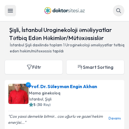
Axtar
Şişli, İstanbul Uroginekoloji əməliyyatlar
Tətbiq Edən Həkimlər/Mütəxəssislər
İstanbul Şişli daxilində toplam
1
Uroginekoloji əməliyyatlar tətbiq
edən həkim/mütəxəssis tapıldı
Filtr
Smart Sorting
Prof. Dr. Süleyman Engin Akhan
Mama ginekoloq
İstanbul
, Şişli
5
(
30
Rəy
)
Cox yaxsi demekle bitmir.. cox uğurlu ve gozel hekim
Davamı
enerjisi...