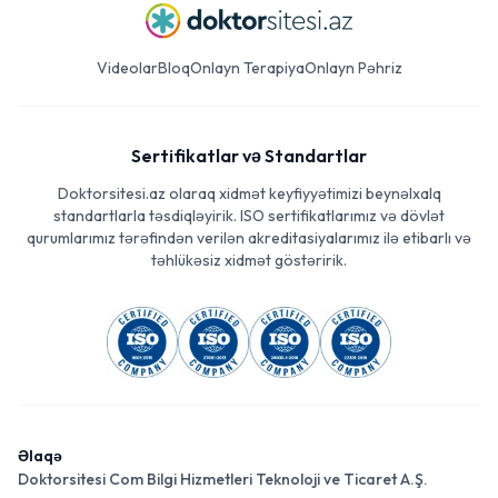
Videolar
Bloq
Onlayn Terapiya
Onlayn Pəhriz
Sertifikatlar və Standartlar
Doktorsitesi.az olaraq xidmət keyfiyyətimizi beynəlxalq
standartlarla təsdiqləyirik. ISO sertifikatlarımız və dövlət
qurumlarımız tərəfindən verilən akreditasiyalarımız ilə etibarlı və
təhlükəsiz xidmət göstəririk.
Əlaqə
Doktorsitesi Com Bilgi Hizmetleri Teknoloji ve Ticaret A.Ş.