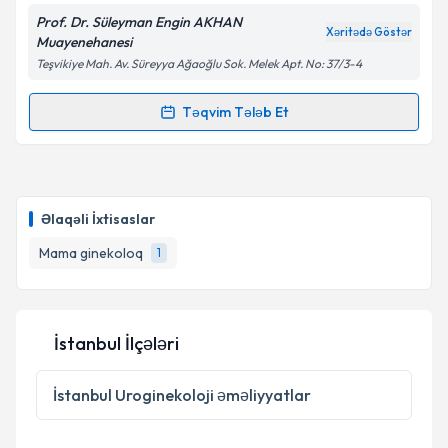
Prof. Dr. Süleyman Engin AKHAN
Xəritədə Göstər
Muayenehanesi
Teşvikiye Mah. Av. Süreyya Ağaoğlu Sok. Melek Apt. No: 37/3-4
Təqvim Tələb Et
Randevu Təqvimi Tələbi
Prof. Dr. Süleyman Engin Akhan
{name} üçün
randevu təqvimi tələbi yaradın. Bu mütəxəssisdən
Əlaqəli İxtisaslar
randevu ala biləcəyiniz təqvim hazır olduqda e-poçt
ilə məlumatlandırılacaqsınız.
Mama ginekoloq
1
E-poçt Ünvanınız
İstanbul İlçələri
Şəxsi məlumatlarımın emal edilməsinə dair
İstanbul
Uroginekoloji əməliyyatlar
Aydınlatma Mətni
ni oxudum və şəxsi
məlumatlarımın göstərilən çərçivədə emal
edilməsinə razılıq verirəm.