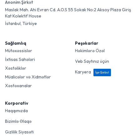
Anonim Şirkət
Maslak Mah. Ahi Evran Cd. A.O.S 55 Sokak No:2 Aksoy Plaza Giriş
Kat Kolektif House
İstanbul, Türkiye
Sağlamlıq
Peşəkarlar
Mütəxəssislər
Həkimlərə Özəl
İxtisas Sahələri
Veb Saytınız üçün
Xəstəliklər
Karyera
İşə Qəbul
Müalicələr və Xidmətlər
Xəstəxanalar
Korporativ
Haqqımızda
Bizimlə Əlaqə
Gizlilik Siyasəti