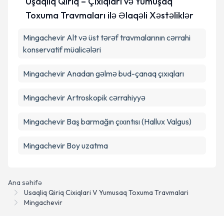
Uşaqlıq Qırıq – Çıxıqları və Yumuşaq
Toxuma Travmaları ilə Əlaqəli Xəstəliklər
Təqvim Tələbini Göndər
Mingachevir Alt və üst tərəf travmalarının cərrahi
konservatif müalicələri
Mingachevir Anadan gəlmə bud-çanaq çıxıqları
Mingachevir Artroskopik cərrahiyyə
Mingachevir Baş barmağın çıxıntısı (Hallux Valgus)
Mingachevir Boy uzatma
Ana səhifə
Usaqliq Qiriq Cixiqlari V Yumusaq Toxuma Travmalari
Mingachevir