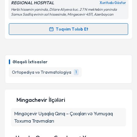
REGIONAL HOSPITAL
Xəritədə Göstər
Herbi hissenin yaninda, Dilare Aliyeva kuc. 2 7 N mektebin yaninda
Samux Sadliq evinin sol hissesinde, Mingecevir 4511, Azerbaycan
Təqvim Tələb Et
Randevu Təqvimi Tələbi
Uzman Doktor Mahmut Bilir
{name} üçün randevu
təqvimi tələbi yaradın. Bu mütəxəssisdən randevu ala
Əlaqəli İxtisaslar
biləcəyiniz təqvim hazır olduqda e-poçt ilə
məlumatlandırılacaqsınız.
Ortopediya və Travmatologiya
1
E-poçt Ünvanınız
Mingachevir İlçələri
Mingəçevir
Şəxsi məlumatlarımın emal edilməsinə dair
Uşaqlıq Qırıq – Çıxıqları və Yumuşaq
Aydınlatma Mətni
ni oxudum və şəxsi
Toxuma Travmaları
məlumatlarımın göstərilən çərçivədə emal
edilməsinə razılıq verirəm.