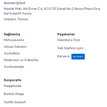
Anonim Şirkət
Maslak Mah. Ahi Evran Cd. A.O.S 55 Sokak No:2 Aksoy Plaza Giriş
Kat Kolektif House
İstanbul, Türkiye
Sağlamlıq
Peşəkarlar
Mütəxəssislər
Həkimlərə Özəl
İxtisas Sahələri
Veb Saytınız üçün
Xəstəliklər
Karyera
İşə Qəbul
Müalicələr və Xidmətlər
Xəstəxanalar
Korporativ
Haqqımızda
Bizimlə Əlaqə
Gizlilik Siyasəti