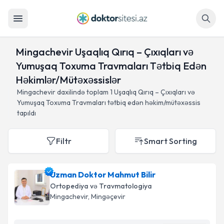
Axtar
Mingachevir Uşaqlıq Qırıq – Çıxıqları və
Yumuşaq Toxuma Travmaları Tətbiq Edən
Həkimlər/Mütəxəssislər
Mingachevir daxilində toplam
1
Uşaqlıq Qırıq – Çıxıqları və
Yumuşaq Toxuma Travmaları tətbiq edən həkim/mütəxəssis
tapıldı
Filtr
Smart Sorting
Uzman Doktor Mahmut Bilir
Ortopediya və Travmatologiya
Mingachevir
, Mingəçevir