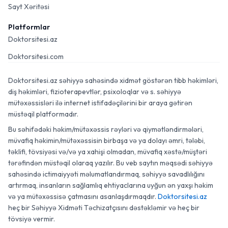
Sayt Xəritəsi
Platformlar
Doktorsitesi.az
Doktorsitesi.com
Doktorsitesi.az səhiyyə sahəsində xidmət göstərən tibb həkimləri,
diş həkimləri, fizioterapevtlər, psixoloqlar və s. səhiyyə
mütəxəssisləri ilə internet istifadəçilərini bir araya gətirən
müstəqil platformadır.
Bu səhifədəki həkim/mütəxəssis rəyləri və qiymətləndirmələri,
müvafiq həkimin/mütəxəssisin birbaşa və ya dolayı əmri, tələbi,
təklifi, tövsiyəsi və/və ya xahişi olmadan, müvafiq xəstə/müştəri
tərəfindən müstəqil olaraq yazılır. Bu veb saytın məqsədi səhiyyə
sahəsində ictimaiyyəti məlumatlandırmaq, səhiyyə savadlılığını
artırmaq, insanların sağlamlıq ehtiyaclarına uyğun ən yaxşı həkim
və ya mütəxəssisə çatmasını asanlaşdırmaqdır.
Doktorsitesi.az
heç bir Səhiyyə Xidməti Təchizatçısını dəstəkləmir və heç bir
tövsiyə vermir.