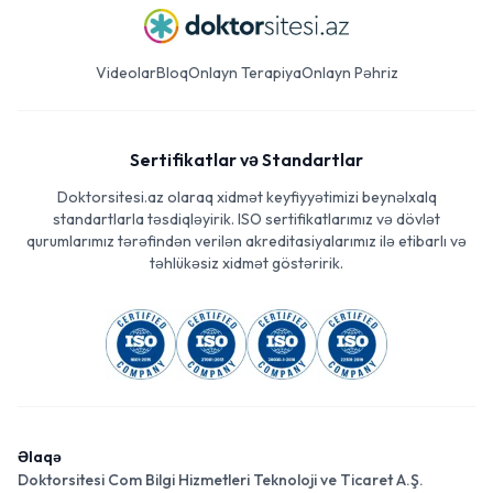
Videolar
Bloq
Onlayn Terapiya
Onlayn Pəhriz
Sertifikatlar və Standartlar
Doktorsitesi.az olaraq xidmət keyfiyyətimizi beynəlxalq
standartlarla təsdiqləyirik. ISO sertifikatlarımız və dövlət
qurumlarımız tərəfindən verilən akreditasiyalarımız ilə etibarlı və
təhlükəsiz xidmət göstəririk.
Əlaqə
Doktorsitesi Com Bilgi Hizmetleri Teknoloji ve Ticaret A.Ş.