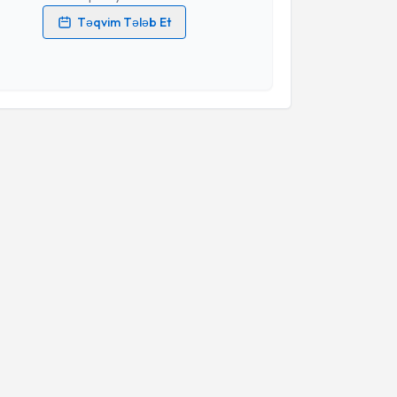
Təqvim Tələb Et
məlumatlarımın emal edilməsinə dair
Aydınlatma
i oxudum və şəxsi məlumatlarımın göstərilən
ədə emal edilməsinə razılıq verirəm.
Təqvim Tələbini Göndər