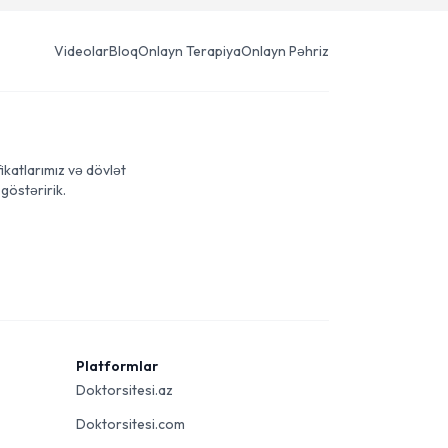
Videolar
Bloq
Onlayn Terapiya
Onlayn Pəhriz
ikatlarımız və dövlət
göstəririk.
Platformlar
Doktorsitesi.az
Doktorsitesi.com