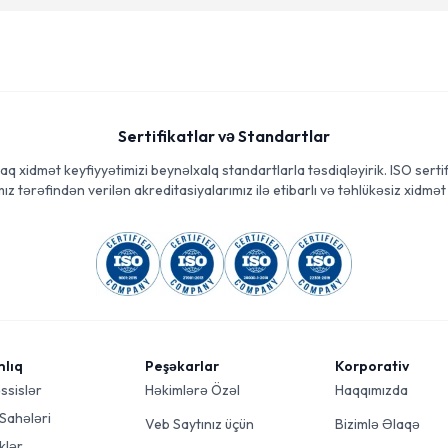
Sertifikatlar və Standartlar
aq xidmət keyfiyyətimizi beynəlxalq standartlarla təsdiqləyirik. ISO sertif
ız tərəfindən verilən akreditasiyalarımız ilə etibarlı və təhlükəsiz xidmət 
mlıq
Peşəkarlar
Korporativ
ssislər
Həkimlərə Özəl
Haqqımızda
 Sahələri
Veb Saytınız üçün
Bizimlə Əlaqə
klər