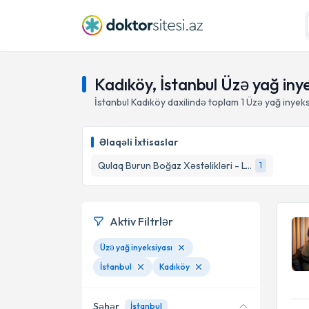
Kadıköy, İstanbul Üzə yağ iny
İstanbul Kadıköy daxilində toplam
1
Üzə yağ inyeks
Əlaqəli İxtisaslar
Qulaq Burun Boğaz Xəstəlikləri - LOR Cerrah
1
Aktiv Filtrlər
Üzə yağ inyeksiyası
İstanbul
Kadıköy
Şəhər
İstanbul