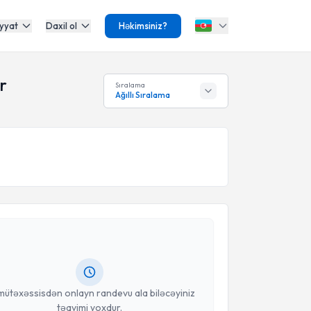
yyat
Daxil ol
Həkimsiniz?
r
Sıralama
Ağıllı Sıralama
Təqvimi Tələbi
a Aydın
{name} üçün randevu təqvimi tələbi yaradın.
isdən randevu ala biləcəyiniz təqvim hazır olduqda
məlumatlandırılacaqsınız.
anınız
mütəxəssisdən onlayn randevu ala biləcəyiniz
təqvimi yoxdur.