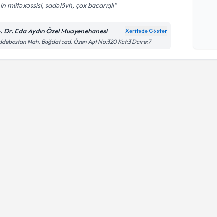
nin mütəxəssisi, sadəlövh, çox bacarıqlı
Şəxsi 
. Dr. Eda Aydın Özel Muayenehanesi
Xəritədə Göstər
Mətni
n
çərçiv
debostan Mah. Bağdat cad. Özen Apt No:320 Kat:3 Daire:7