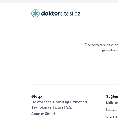
Doktorsitesi.az olar
qurumlarım
Əlaqə
Sağla
Doktorsitesi Com Bilgi Hizmetleri
Mütəxə
Teknoloji ve Ticaret A.Ş.
İxtisas
Anonim Şirkət
Xəstəli