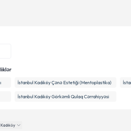
liklər
ı
İstanbul Kadıköy Çənə Estetiği (Mentoplastika)
İsta
İstanbul Kadıköy Görkəmli Qulaq Cərrahiyyəsi
Kadıköy