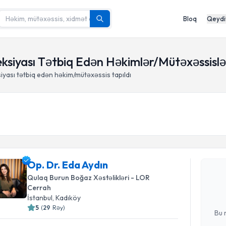
Bloq
Qeydi
eksiyası Tətbiq Edən Həkimlər/Mütəxəssislə
iyası tətbiq edən həkim/mütəxəssis tapıldı
Randevu 
Op. Dr. Ed
Op. Dr. Eda Aydın
Bu mütəxəss
Qulaq Burun Boğaz Xəstəlikləri - LOR
e-poçt ilə 
Cerrah
İstanbul
, Kadıköy
E-poçt Ünv
5
(
29
Rəy
)
Bu 